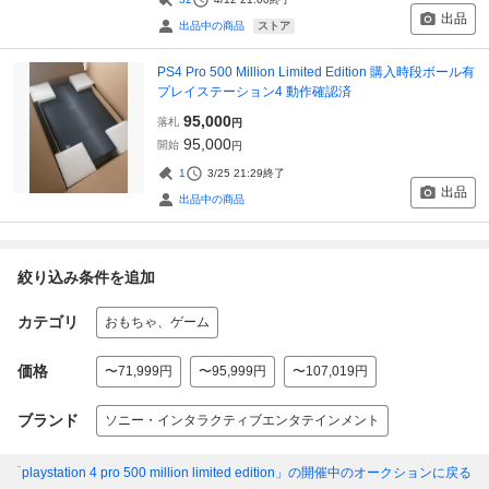
出品
ストア
出品中の商品
PS4 Pro 500 Million Limited Edition 購入時段ボール有
プレイステーション4 動作確認済
95,000
落札
円
95,000
開始
円
1
3/25 21:29
終了
出品
出品中の商品
絞り込み条件を追加
カテゴリ
おもちゃ、ゲーム
価格
〜71,999円
〜95,999円
〜107,019円
ブランド
ソニー・インタラクティブエンタテインメント
「playstation 4 pro 500 million limited edition」
の開催中のオークションに戻る