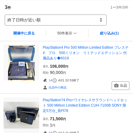
3
1
〜
3
件/
3
件
件
終了日時が近い順
開催中に戻る
50件表示
絞り込み
(1)
PlayStation4 Pro 500 Million Limited Edition プレステ
4 プロ 500ミリオン リミテッドエディション 付
属品あり◆6019
106,000
落札
円
90,000
開始
円
14
4/21 22:53
終了
出品
出品中の商品
PlayStation?4 Pro+ワイヤレスサラウンドヘッドセッ
ト 500 Million Limited Edition CUH-7100B SONY 限
定5万台_長Ft78
71,500
落札
円
1
開始
円
32
4/12 21:00
終了