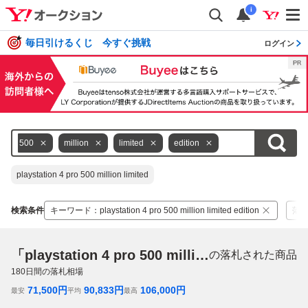
i
毎日引けるくじ 今すぐ挑戦
ログイン
500
million
limited
edition
playstation 4 pro 500 million limited
検索条件
キーワード
：
playstation 4 pro 500 million limited edition
落
「playstation 4 pro 500 million limited edition」
の落札された商品
180
日間の落札相場
71,500
円
90,833
円
106,000
円
最安
平均
最高