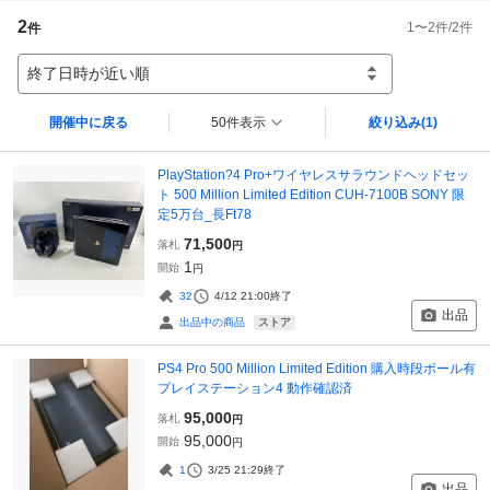
2
1
〜
2
件/
2
件
件
終了日時が近い順
開催中に戻る
50件表示
絞り込み
(1)
PlayStation?4 Pro+ワイヤレスサラウンドヘッドセッ
ト 500 Million Limited Edition CUH-7100B SONY 限
定5万台_長Ft78
71,500
落札
円
1
開始
円
32
4/12 21:00
終了
出品
ストア
出品中の商品
PS4 Pro 500 Million Limited Edition 購入時段ボール有
プレイステーション4 動作確認済
95,000
落札
円
95,000
開始
円
1
3/25 21:29
終了
出品