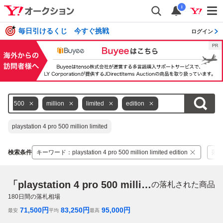
i
毎日引けるくじ 今すぐ挑戦
ログイン
500
million
limited
edition
playstation 4 pro 500 million limited
検索条件
キーワード
：
playstation 4 pro 500 million limited edition
落
「playstation 4 pro 500 million limited edition」
の落札された商品
180
日間の落札相場
71,500
円
83,250
円
95,000
円
最安
平均
最高