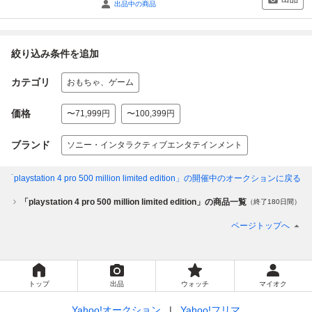
出品中の商品
絞り込み条件を追加
カテゴリ
おもちゃ、ゲーム
価格
〜71,999円
〜100,399円
ブランド
ソニー・インタラクティブエンタテインメント
「playstation 4 pro 500 million limited edition」
の開催中のオークションに戻る
ゴリ
「playstation 4 pro 500 million limited edition」の商品一覧
（終了180日間）
ページトップへ
トップ
出品
ウォッチ
マイオク
Yahoo!オークション
Yahoo!フリマ