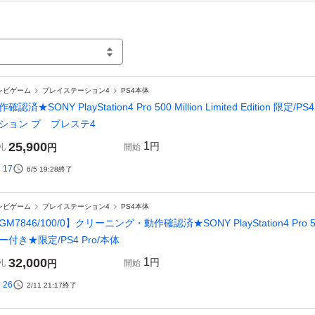
レビゲーム
プレイステーション4
PS4本体
作確認済★SONY PlayStation4 Pro 500 Million Limited Edition
ション プ プレステ4
25,900
1
円
札
円
開始
17
6/5 19:28
終了
レビゲーム
プレイステーション4
PS4本体
GM7846/100/0】クリーニング・動作確認済★SONY PlayStation4 Pro 500 
ー付き★限定/PS4 Pro/本体
32,000
1
円
札
円
開始
26
2/11 21:17
終了