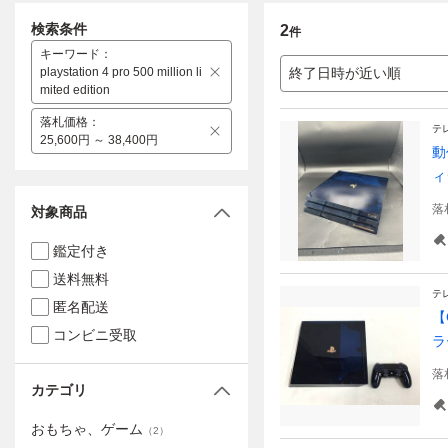
検索条件
2
件
キーワード
：
playstation 4 pro 500 million li
終了日時が近い順
mited edition
落札価格
：
テ
25,600円 ～ 38,400円
動
ィ
落
対象商品
鑑定付き
送料無料
テ
匿名配送
【
コンビニ受取
ラ
落
カテゴリ
おもちゃ、ゲーム
（
2
）