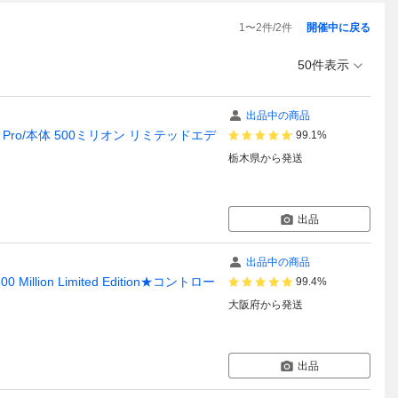
1
〜
2
件/
2
件
開催中に戻る
50件表示
出品中の商品
 限定/PS4 Pro/本体 500ミリオン リミテッドエデ
99.1%
栃木県
から発送
出品
出品中の商品
Million Limited Edition★コントロー
99.4%
大阪府
から発送
出品