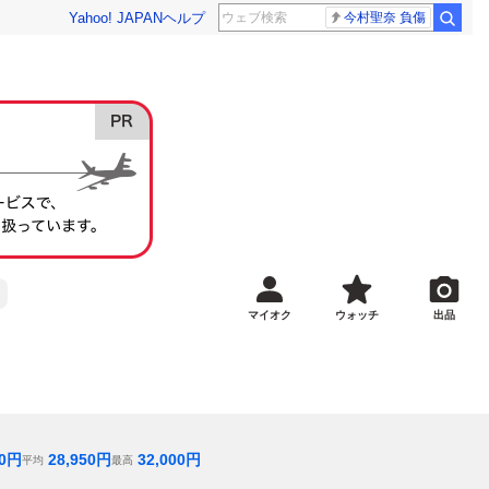
Yahoo! JAPAN
ヘルプ
今村聖奈 負傷
マイオク
ウォッチ
出品
0
円
28,950
円
32,000
円
平均
最高