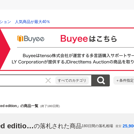
ション 人気商品が最大40％
すべてのカテゴリ
＋条件指定
limited edition」の商品一覧
（終了180日間）
「playstation 4 pro 500 million limited edition」
の落札された商品
25,90
180
日間の落札相場
最安