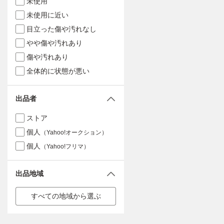
未使用
未使用に近い
目立った傷や汚れなし
やや傷や汚れあり
傷や汚れあり
全体的に状態が悪い
出品者
ストア
個人
（Yahoo!オークション）
個人
（Yahoo!フリマ）
出品地域
すべての地域から選ぶ