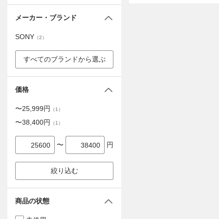
メーカー・ブランド
SONY
（
2
）
すべてのブランドから選ぶ
価格
〜
25,999
円
（
1
）
〜
38,400
円
（
1
）
〜
円
絞り込む
商品の状態