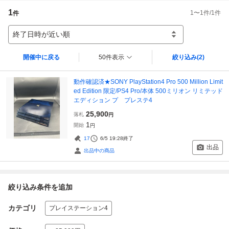
1
1
〜
1
件/
1
件
件
終了日時が近い順
開催中に戻る
50件表示
絞り込み
(2)
動作確認済★SONY PlayStation4 Pro 500 Million Limit
ed Edition 限定/PS4 Pro/本体 500ミリオン リミテッド
エディション プ プレステ4
25,900
落札
円
1
開始
円
17
6/5 19:28
終了
出品
出品中の商品
絞り込み条件を追加
カテゴリ
プレイステーション4