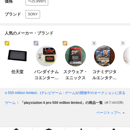
価格
〜25,999円
ブランド
SONY
人気のメーカー・ブランド
1
2
3
4
5
任天堂
バンダイナム
スクウェア・
コナミデジタ
コエンターテ
エニックス
ルエンタテイ
インメント
ンメント
 4 pro 500 million limited」(テレビゲーム - ゲーム)
の開催中のオークションに戻る
レビゲーム
「playstation 4 pro 500 million limited」の商品一覧
（終了180日間）
ページトップへ