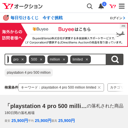
i
毎日引けるくじ 今すぐ挑戦
ログイン
4
pro
500
million
limited
playstation 4 pro 500 million
検索条件
キーワード
：
playstation 4 pro 500 million limited
カテゴリ
：
「playstation 4 pro 500 million limited」
の落札された商品
180
日間の落札相場
25,900
円
25,900
円
25,900
円
最安
平均
最高