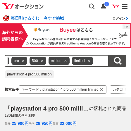
i
毎日引けるくじ 今すぐ挑戦
ログイン
4
pro
500
million
limited
playstation 4 pro 500 million
検索条件
キーワード
：
playstation 4 pro 500 million limited
カテゴリ
：
「playstation 4 pro 500 million limited」
の落札された商品
180
日間の落札相場
25,900
円
28,950
円
32,000
円
最安
平均
最高