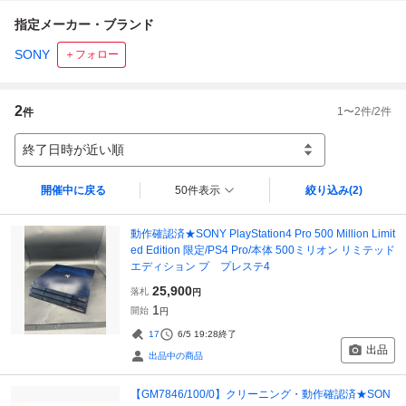
指定メーカー・ブランド
SONY
＋フォロー
2
1
〜
2
件/
2
件
件
終了日時が近い順
開催中に戻る
50件表示
絞り込み
(2)
動作確認済★SONY PlayStation4 Pro 500 Million Limit
ed Edition 限定/PS4 Pro/本体 500ミリオン リミテッド
エディション プ プレステ4
25,900
落札
円
1
開始
円
17
6/5 19:28
終了
出品
出品中の商品
【GM7846/100/0】クリーニング・動作確認済★SON