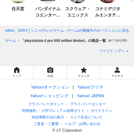
任天堂
バンダイナム
スクウェア・
コナミデジタ
コエンターテ
エニックス
ルエンタテイ
インメント
ンメント
million limited」SONY | ソニー(テレビゲーム - ゲーム)
の開催中のオークションに戻る
レビゲーム
「playstation 4 pro 500 million limited」の商品一覧
（終了180日間）
ページトップへ
トップ
出品
ウォッチ
マイオク
Yahoo!オークション
Yahoo!フリマ
Yahoo!ショッピング
Yahoo! JAPAN
プライバシーポリシー
プライバシーセンター
利用規約
LYPプレミアム利用ガイド
ガイドライン
特定商取引法の表示
ストア出店について
ご意見・ご要望
ヘルプ・お問い合わせ
© LY Corporation