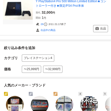
Y PlayStation4 Pro 500 Million Limited Edition★コン
トローラー付き★限定/PS4 Pro/本体
32,000
落札
円
1
開始
円
26
2/11 21:17
終了
出品
出品中の商品
絞り込み条件を追加
カテゴリ
プレイステーション4
価格
〜25,999円
〜32,999円
人気のメーカー・ブランド
1
2
3
4
5