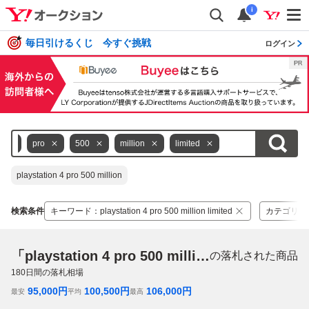
i
毎日引けるくじ 今すぐ挑戦
ログイン
4
pro
500
million
limited
playstation 4 pro 500 million
検索条件
キーワード
：
playstation 4 pro 500 million limited
カテゴリ
：
「playstation 4 pro 500 million limited」
の落札された商品
180
日間の落札相場
95,000
円
100,500
円
106,000
円
最安
平均
最高