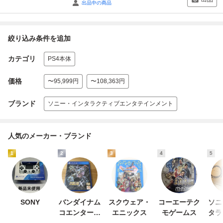
出品中の商品
絞り込み条件を追加
カテゴリ
PS4本体
価格
〜95,999円
〜108,363円
ブランド
ソニー・インタラクティブエンタテインメント
人気のメーカー・ブランド
1
2
3
4
5
SONY
バンダイナム
スクウェア・
コーエーテク
ソニ
コエンターテ
エニックス
モゲームス
タラ
インメント
エン