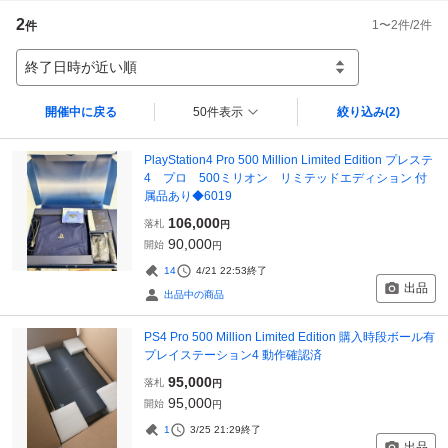
2
1
〜
2
件/
2
件
件
終了日時が近い順
開催中に戻る
50件表示
絞り込み
(2)
PlayStation4 Pro 500 Million Limited Edition プレステ
4 プロ 500ミリオン リミテッドエディション 付
属品あり◆6019
106,000
落札
円
90,000
開始
円
14
4/21 22:53
終了
出品
出品中の商品
PS4 Pro 500 Million Limited Edition 購入時段ボール有
プレイステーション4 動作確認済
95,000
落札
円
95,000
開始
円
1
3/25 21:29
終了
出品