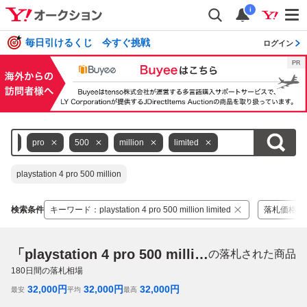
i
毎日引けるくじ 今すぐ挑戦
ログイン
4
pro
500
million
limited
playstation 4 pro 500 million
検索条件
キーワード
：
playstation 4 pro 500 million limited
落札価格
：
「playstation 4 pro 500 million limited」
の落札された商品
180
日間の落札相場
32,000
円
32,000
円
32,000
円
最安
平均
最高