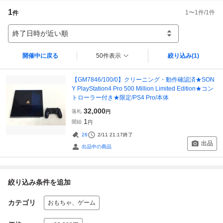
1
1
〜
1
件/
1
件
件
終了日時が近い順
開催中に戻る
50件表示
絞り込み
(1)
【GM7846/100/0】クリーニング・動作確認済★SON
Y PlayStation4 Pro 500 Million Limited Edition★コン
トローラー付き★限定/PS4 Pro/本体
32,000
落札
円
1
開始
円
26
2/11 21:17
終了
出品
出品中の商品
絞り込み条件を追加
カテゴリ
おもちゃ、ゲーム