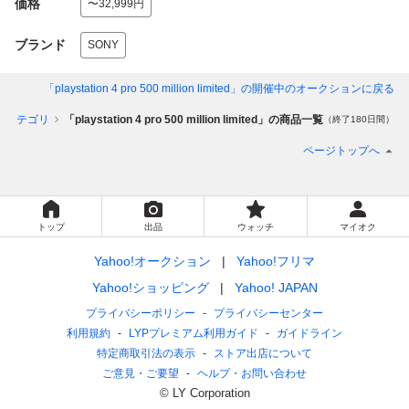
価格
〜32,999円
ブランド
SONY
「playstation 4 pro 500 million limited」
の開催中のオークションに戻る
のカテゴリ
「playstation 4 pro 500 million limited」の商品一覧
（終了180日間）
ページトップへ
トップ
出品
ウォッチ
マイオク
Yahoo!オークション
Yahoo!フリマ
Yahoo!ショッピング
Yahoo! JAPAN
プライバシーポリシー
プライバシーセンター
利用規約
LYPプレミアム利用ガイド
ガイドライン
特定商取引法の表示
ストア出店について
ご意見・ご要望
ヘルプ・お問い合わせ
© LY Corporation