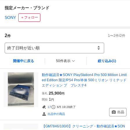
指定メーカー・ブランド
SONY
＋フォロー
2
1
〜
2
件/
2
件
件
終了日時が近い順
開催中に戻る
50件表示
絞り込み
(1)
動作確認済★SONY PlayStation4 Pro 500 Million Limit
ed Edition 限定/PS4 Pro/本体 500ミリオン リミテッド
エディション プ プレステ4
25,900
落札
円
1
開始
円
17
6/5 19:28
終了
出品
出品中の商品
【GM7846/100/0】クリーニング・動作確認済★SON