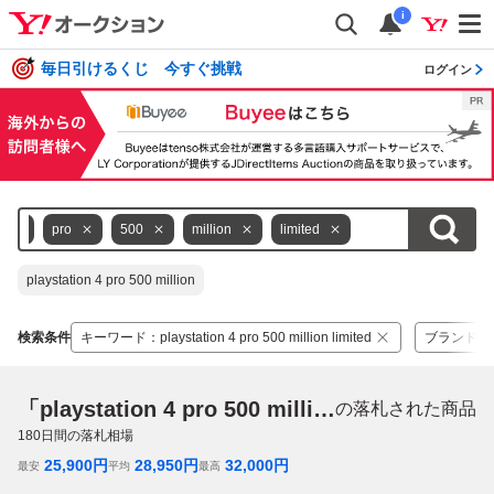
i
毎日引けるくじ 今すぐ挑戦
ログイン
4
pro
500
million
limited
playstation 4 pro 500 million
検索条件
キーワード
：
playstation 4 pro 500 million limited
ブランド
：
「playstation 4 pro 500 million limited」
の落札された商品
180
日間の落札相場
25,900
円
28,950
円
32,000
円
最安
平均
最高