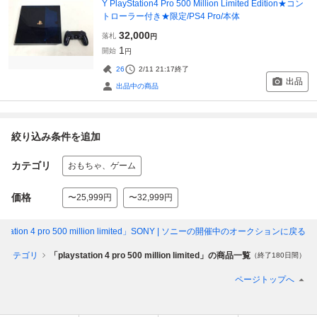
Y PlayStation4 Pro 500 Million Limited Edition★コン
トローラー付き★限定/PS4 Pro/本体
32,000
落札
円
1
開始
円
26
2/11 21:17
終了
出品
出品中の商品
絞り込み条件を追加
カテゴリ
おもちゃ、ゲーム
価格
〜25,999円
〜32,999円
station 4 pro 500 million limited」SONY | ソニー
の開催中のオークションに戻る
のカテゴリ
「playstation 4 pro 500 million limited」の商品一覧
（終了180日間）
ページトップへ