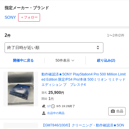
指定メーカー・ブランド
SONY
＋フォロー
2
1
〜
2
件/
2
件
件
終了日時が近い順
開催中に戻る
50件表示
絞り込み
(2)
動作確認済★SONY PlayStation4 Pro 500 Million Limit
ed Edition 限定/PS4 Pro/本体 500ミリオン リミテッド
エディション プ プレステ4
25,900
落札
円
1
開始
円
17
6/5 19:28
終了
出品
出品中の商品
【GM7846/100/0】クリーニング・動作確認済★SON