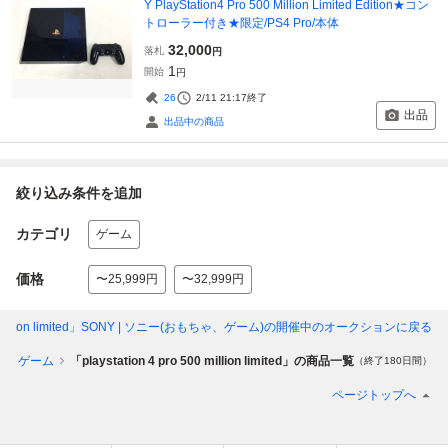
Y PlayStation4 Pro 500 Million Limited Edition★コン
トローラー付き★限定/PS4 Pro/本体
32,000
落札
円
1
開始
円
26
2/11 21:17
終了
出品
出品中の商品
絞り込み条件を追加
カテゴリ
ゲーム
価格
〜25,999円
〜32,999円
500 million limited」SONY | ソニー(おもちゃ、ゲーム)
の開催中のオークションに戻る
ゃ、ゲーム
「playstation 4 pro 500 million limited」の商品一覧
（終了180日間）
ページトップへ