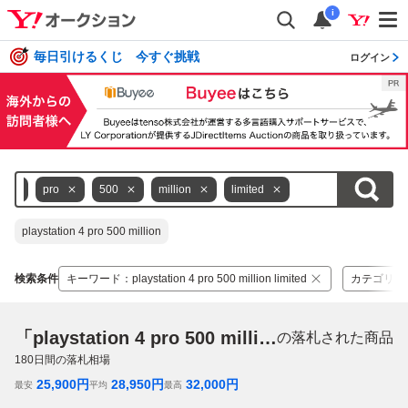
i
毎日引けるくじ 今すぐ挑戦
ログイン
4
pro
500
million
limited
playstation 4 pro 500 million
検索条件
キーワード
：
playstation 4 pro 500 million limited
カテゴリ
：
「playstation 4 pro 500 million limited」
の落札された商品
180
日間の落札相場
25,900
円
28,950
円
32,000
円
最安
平均
最高