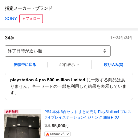
指定メーカー・ブランド
SONY
＋フォロー
34
1
〜
34
件/
34
件
件
終了日時が近い順
開催中に戻る
50件表示
絞り込み
(3)
playstation 4 pro 500 million limited
に一致する商品はあ
りません。キーワードの一部を利用した結果を表示していま
す。
PS4 本体 6台セット まとめ売り PlayStation4 プレス
送料無料
テ4 プレイステーション4 ジャンク slim PRO
85,000
落札
円
Yahoo!フリマ