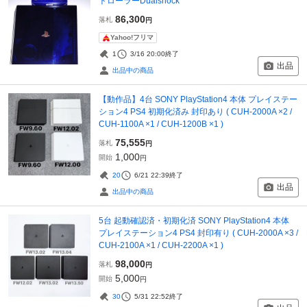
トローラーDualshock
86,300
落札
円
Yahoo!フリマ
1
3/16 20:00
終了
出品
出品中の商品
【動作品】4台 SONY PlayStation4 本体 プレイステー
ション4 PS4 初期化済み 封印あり ( CUH-2000A ×2 /
CUH-1100A ×1 / CUH-1200B ×1 )
75,555
落札
円
1,000
開始
円
20
6/21 22:39
終了
出品
出品中の商品
5台 起動確認済・初期化済 SONY PlayStation4 本体
プレイステーション4 PS4 封印有り ( CUH-2000A ×3 /
CUH-2100A ×1 / CUH-2200A ×1 )
98,000
落札
円
5,000
開始
円
30
5/31 22:52
終了