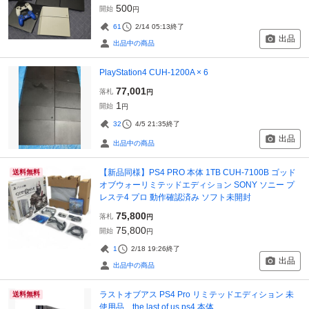
500
開始
円
61
2/14 05:13
終了
出品
出品中の商品
PlayStation4 CUH-1200A × 6
77,001
落札
円
1
開始
円
32
4/5 21:35
終了
出品
出品中の商品
【新品同様】PS4 PRO 本体 1TB CUH-7100B ゴッド
送料無料
オブウォーリミテッドエディション SONY ソニー プ
レステ4 プロ 動作確認済み ソフト未開封
75,800
落札
円
75,800
開始
円
1
2/18 19:26
終了
出品
出品中の商品
ラストオブアス PS4 Pro リミテッドエディション 未
送料無料
使用品 the last of us ps4 本体