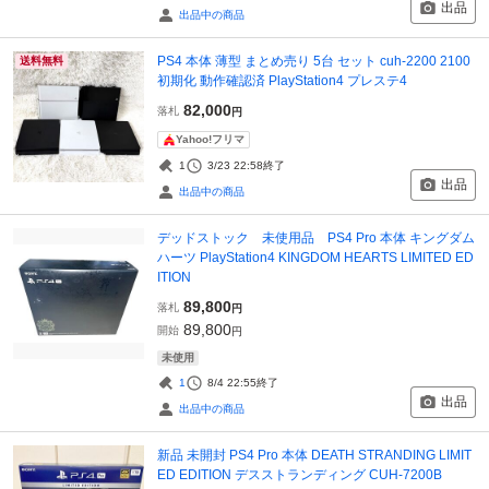
出品
出品中の商品
PS4 本体 薄型 まとめ売り 5台 セット cuh-2200 2100
送料無料
初期化 動作確認済 PlayStation4 プレステ4
82,000
落札
円
Yahoo!フリマ
1
3/23 22:58
終了
出品
出品中の商品
デッドストック 未使用品 PS4 Pro 本体 キングダム
ハーツ PlayStation4 KINGDOM HEARTS LIMITED ED
ITION
89,800
落札
円
89,800
開始
円
未使用
1
8/4 22:55
終了
出品
出品中の商品
新品 未開封 PS4 Pro 本体 DEATH STRANDING LIMIT
ED EDITION デスストランディング CUH-7200B