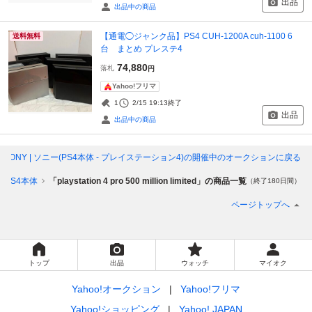
出品
出品中の商品
【通電◯ジャンク品】PS4 CUH-1200A cuh-1100 6
送料無料
台 まとめ プレステ4
74,880
落札
円
Yahoo!フリマ
1
2/15 19:13
終了
出品
出品中の商品
 limited」SONY | ソニー(PS4本体 - プレイステーション4)
の開催中のオークションに戻る
PS4本体
「playstation 4 pro 500 million limited」の商品一覧
（終了180日間）
ページトップへ
トップ
出品
ウォッチ
マイオク
Yahoo!オークション
Yahoo!フリマ
Yahoo!ショッピング
Yahoo! JAPAN