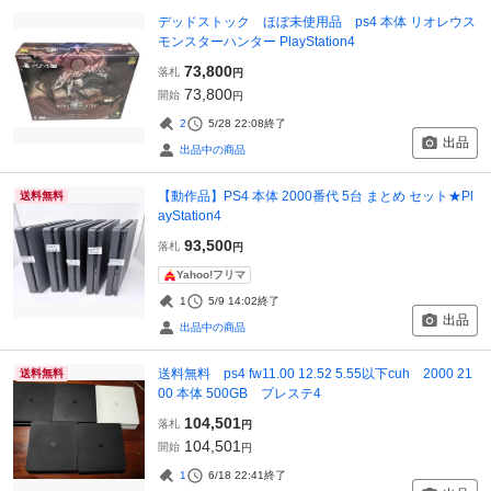
デッドストック ほぼ未使用品 ps4 本体 リオレウス
モンスターハンター PlayStation4
73,800
落札
円
73,800
開始
円
2
5/28 22:08
終了
出品
出品中の商品
【動作品】PS4 本体 2000番代 5台 まとめ セット★Pl
送料無料
ayStation4
93,500
落札
円
Yahoo!フリマ
1
5/9 14:02
終了
出品
出品中の商品
送料無料 ps4 fw11.00 12.52 5.55以下cuh 2000 21
送料無料
00 本体 500GB プレステ4
104,501
落札
円
104,501
開始
円
1
6/18 22:41
終了