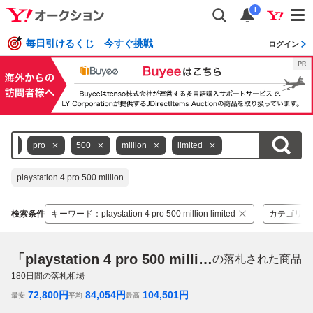
i
毎日引けるくじ 今すぐ挑戦
ログイン
4
pro
500
million
limited
playstation 4 pro 500 million
検索条件
キーワード
：
playstation 4 pro 500 million limited
カテゴリ
：
「playstation 4 pro 500 million limited」
の落札された商品
180
日間の落札相場
72,800
円
84,054
円
104,501
円
最安
平均
最高