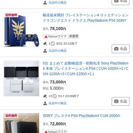
出品
出品中の商品
輸送箱未開封 プレイステーション4 ロトエディション
送料無料
ドラゴンクエスト ドラクエ PlayStation4 PS4 SONY
78,100
落札
円
未使用
Yahoo!フリマ
1
6/21 22:12
終了
出品
出品中の商品
5台 まとめて 起動確認済・初期化済 Sony PlayStation
4 本体 プレイステーション4 PS4 ( CUH-1000A ×1 / C
UH-1100A ×3 / CUH-1200A ×1 )
73,000
落札
円
5,000
開始
円
15
5/17 23:00
終了
出品
出品中の商品
SONY プレステ4 PS4 PlayStation4 CUH-2000A
送料無料
72,800
落札
円
Yahoo!フリマ