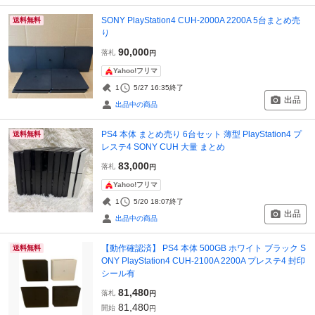
SONY PlayStation4 CUH-2000A 2200A 5台まとめ売
送料無料
り
90,000
落札
円
Yahoo!フリマ
1
5/27 16:35
終了
出品
出品中の商品
PS4 本体 まとめ売り 6台セット 薄型 PlayStation4 プ
送料無料
レステ4 SONY CUH 大量 まとめ
83,000
落札
円
Yahoo!フリマ
1
5/20 18:07
終了
出品
出品中の商品
【動作確認済】 PS4 本体 500GB ホワイト ブラック S
送料無料
ONY PlayStation4 CUH-2100A 2200A プレステ4 封印
シール有
81,480
落札
円
81,480
開始
円