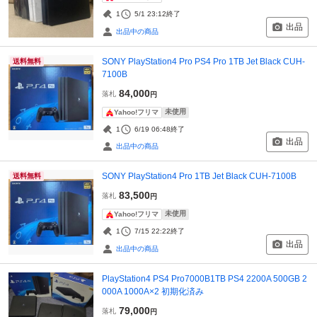
1
5/1 23:12
終了
出品
出品中の商品
SONY PlayStation4 Pro PS4 Pro 1TB Jet Black CUH-
送料無料
7100B
84,000
落札
円
未使用
Yahoo!フリマ
1
6/19 06:48
終了
出品
出品中の商品
SONY PlayStation4 Pro 1TB Jet Black CUH-7100B
送料無料
83,500
落札
円
未使用
Yahoo!フリマ
1
7/15 22:22
終了
出品
出品中の商品
PlayStation4 PS4 Pro7000B1TB PS4 2200A 500GB 2
000A 1000A×2 初期化済み
79,000
落札
円