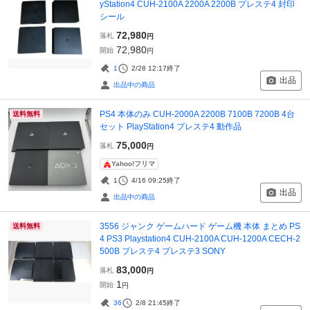
yStation4 CUH-2100A 2200A 2200B プレステ4 封印
シール
72,980
落札
円
72,980
開始
円
1
2/28 12:17
終了
出品
出品中の商品
PS4 本体のみ CUH-2000A 2200B 7100B 7200B 4台
送料無料
セット PlayStation4 プレステ4 動作品
75,000
落札
円
Yahoo!フリマ
1
4/16 09:25
終了
出品
出品中の商品
3556 ジャンク ゲームハード ゲーム機 本体 まとめ PS
送料無料
4 PS3 Playstation4 CUH-2100A CUH-1200A CECH-2
500B プレステ4 プレステ3 SONY
83,000
落札
円
1
開始
円
36
2/8 21:45
終了