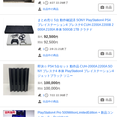
1
4/27 22:29
終了
出品
出品中の商品
まとめ売り 5台 動作確認済 SONY PlayStation4 PS4
プレイステーション4 プレステ4 CUH-2200A 2200B 2
000A 2100A 本体 500GB 1TB クラナド
92,500
落札
円
92,500
開始
円
1
2/9 21:21
終了
出品
出品中の商品
即決☆ PS4 5台セット 動作品 CUH-2000A 2200A SO
NY プレステ4 本体 PlayStation4 プレイステーション4
ジェットブラック ソニー
100,000
落札
円
100,000
開始
円
1
7/22 22:36
終了
出品
出品中の商品
PlayStation4 Pro 500MillionLimitedEdition + 新品コン
送料無料