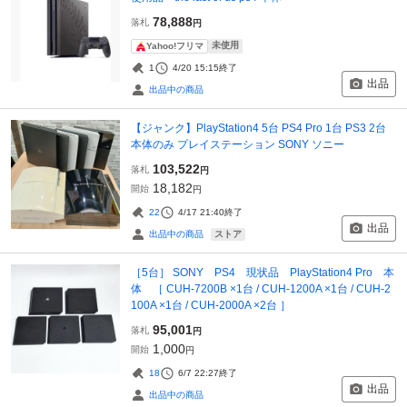
78,888
落札
円
未使用
Yahoo!フリマ
1
4/20 15:15
終了
出品
出品中の商品
【ジャンク】PlayStation4 5台 PS4 Pro 1台 PS3 2台
本体のみ プレイステーション SONY ソニー
103,522
落札
円
18,182
開始
円
22
4/17 21:40
終了
出品
ストア
出品中の商品
［5台］ SONY PS4 現状品 PlayStation4 Pro 本
体 ［ CUH-7200B ×1台 / CUH-1200A ×1台 / CUH-2
100A ×1台 / CUH-2000A ×2台 ］
95,001
落札
円
1,000
開始
円
18
6/7 22:27
終了
出品
出品中の商品