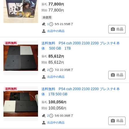
77,800
落札
円
77,800
開始
円
未使用
1
5/5 21:55
終了
出品
出品中の商品
送料無料 PS4 cuh 2000 2100 2200 プレステ4 本
送料無料
体 500 GB 1TB
85,612
落札
円
85,612
開始
円
2
7/2 22:35
終了
出品
出品中の商品
送料無料 PS4 cuh 2000 2100 2200 プレステ4 本
送料無料
体 1TB 500 GB
100,056
落札
円
100,056
開始
円
2
5/6 00:38
終了
出品
出品中の商品