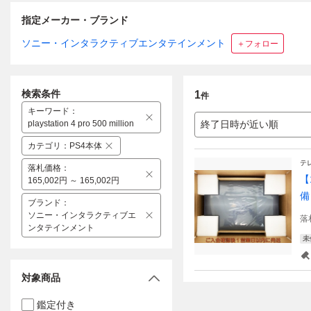
指定メーカー・ブランド
ソニー・インタラクティブエンタテインメント
＋フォロー
検索条件
1
件
キーワード
：
playstation 4 pro 500 million
終了日時が近い順
カテゴリ
：
PS4本体
テ
落札価格
：
【1
165,002円 ～ 165,002円
備 
ブランド
：
ソニー・インタラクティブエ
落
ンタテインメント
未
対象商品
鑑定付き