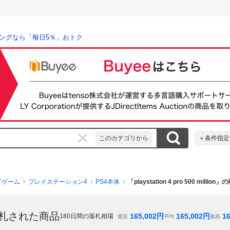
ングなら「毎日5％」おトク
このカテゴリから
＋条件指定
ビゲーム
プレイステーション4
PS4本体
「playstation 4 pro 500 millio
札された商品
165,002
円
165,002
円
16
180
日間の落札相場
最安
平均
最高