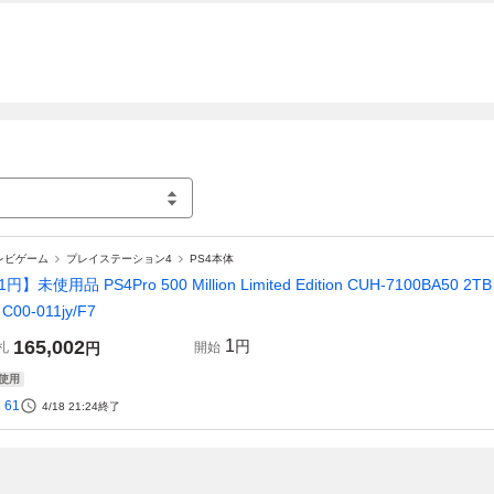
レビゲーム
プレイステーション4
PS4本体
円】未使用品 PS4Pro 500 Million Limited Edition CUH-7100BA50 2T
C00-011jy/F7
165,002
1
円
札
円
開始
使用
61
4/18 21:24
終了