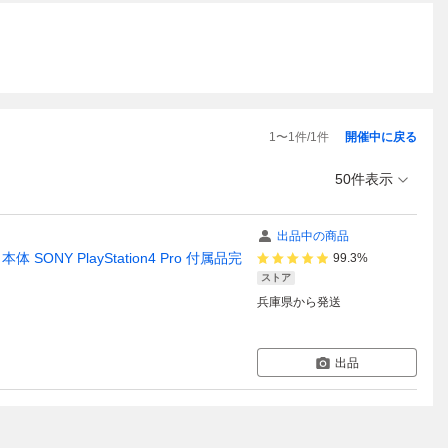
1
〜
1
件/
1
件
開催中に戻る
50件表示
出品中の商品
B 本体 SONY PlayStation4 Pro 付属品完
99.3%
ストア
兵庫県
から発送
出品