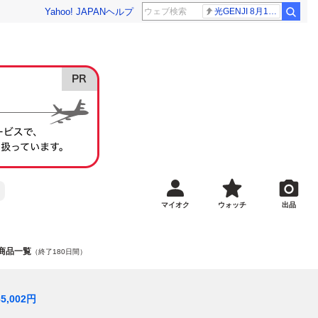
Yahoo! JAPAN
ヘルプ
光GENJI 8月19日
マイオク
ウォッチ
出品
n」の商品一覧
（終了180日間）
5,002
円