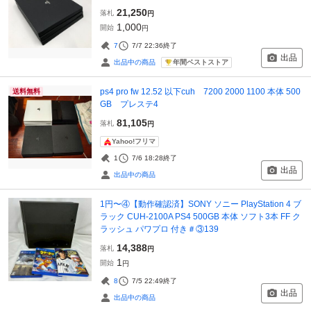
21,250
落札
円
1,000
開始
円
7
7/7 22:36
終了
出品
年間ベストストア
出品中の商品
ps4 pro fw 12.52 以下cuh 7200 2000 1100 本体 500
送料無料
GB プレステ4
81,105
落札
円
Yahoo!フリマ
1
7/6 18:28
終了
出品
出品中の商品
1円〜④【動作確認済】SONY ソニー PlayStation 4 ブ
ラック CUH-2100A PS4 500GB 本体 ソフト3本 FF ク
ラッシュ パワプロ 付き＃③139
14,388
落札
円
1
開始
円
8
7/5 22:49
終了
出品
出品中の商品