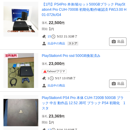
【1円】PS4Pro 本体/箱セット500GBブラック PlaySt
ation4 Pro CUH-7000B 初期化/動作確認済 FW13.00 H
01-072tc/G4
22,500
落札
円
1
開始
円
15
5/22 21:32
終了
出品
ストア
出品中の商品
PlayStation4 Pro ssd 500GB換装済み
送料無料
23,000
落札
円
Yahoo!フリマ
1
5/17 13:05
終了
出品
出品中の商品
PlayStation4 PS4 Pro 本体 CUH-7200B 500GB ブラ
ック 中古 動作品 12.52 JB可 ブラック PS4 初期化 1
スタ
23,369
落札
円
1
開始
円
17
5/16 22:53
終了