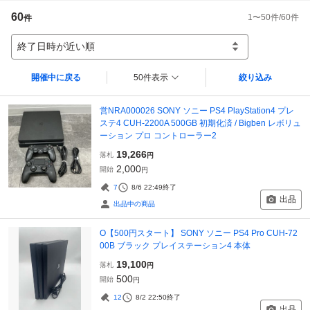
60
1
〜
50
件/
60
件
件
終了日時が近い順
開催中に戻る
50件表示
絞り込み
営NRA000026 SONY ソニー PS4 PlayStation4 プレ
ステ4 CUH-2200A 500GB 初期化済 / Bigben レボリュ
ーション プロ コントローラー2
19,266
落札
円
2,000
開始
円
7
8/6 22:49
終了
出品
出品中の商品
O【500円スタート】 SONY ソニー PS4 Pro CUH-72
00B ブラック プレイステーション4 本体
19,100
落札
円
500
開始
円
12
8/2 22:50
終了
出品