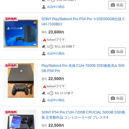
出品
出品中の商品
SONY PlayStation4 Pro PS4 Pro ※SSD500GB仕様 C
送料無料
UH-7100B01
23,600
落札
円
Yahoo!フリマ
1
5/11 20:20
終了
出品
出品中の商品
PlayStation4 Pro 本体 CUH-7000B SSD換装済み 500
送料無料
GB PS4 Pro
22,500
落札
円
Yahoo!フリマ
1
5/1 17:17
終了
出品
出品中の商品
SONY PS4 Pro CUH-7200B CRUCIAL 500GB SSD換
送料無料
装 正常動作品 コントローラー付 プレステ4
22,500
落札
円