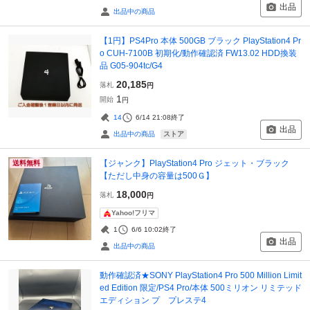
出品
出品中の商品
【1円】PS4Pro 本体 500GB ブラック PlayStation4 Pr
o CUH-7100B 初期化/動作確認済 FW13.02 HDD換装
品 G05-904tc/G4
20,185
落札
円
1
開始
円
14
6/14 21:08
終了
出品
ストア
出品中の商品
【ジャンク】PlayStation4 Pro ジェット・ブラック
送料無料
【ただし中身の容量は500Ｇ】
18,000
落札
円
Yahoo!フリマ
1
6/6 10:02
終了
出品
出品中の商品
動作確認済★SONY PlayStation4 Pro 500 Million Limit
ed Edition 限定/PS4 Pro/本体 500ミリオン リミテッド
エディション プ プレステ4