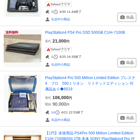
Yahoo!フリマ
1
4/30 11:44
終了
出品
出品中の商品
PlayStation4 PS4 Pro SSD 500GB CUH-7100B
送料無料
21,000
落札
円
Yahoo!フリマ
1
4/25 16:35
終了
出品
出品中の商品
PlayStation4 Pro 500 Million Limited Edition プレステ
4 プロ 500ミリオン リミテッドエディション 付
属品あり◆6019
106,000
落札
円
90,000
開始
円
14
4/21 22:53
終了
出品
出品中の商品
【1円】未使用品 PS4Pro 500 Million Limited Edition
CUH-7100BA50 2TB 本体 SONY PlayStation4 Pro 付