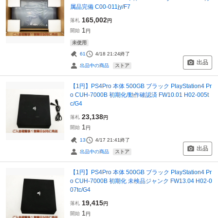
属品完備 C00-011jy/F7
165,002
落札
円
1
開始
円
未使用
61
4/18 21:24
終了
出品
ストア
出品中の商品
【1円】PS4Pro 本体 500GB ブラック PlayStation4 Pr
o CUH-7000B 初期化/動作確認済 FW10.01 H02-005t
c/G4
23,138
落札
円
1
開始
円
13
4/17 21:41
終了
出品
ストア
出品中の商品
【1円】PS4Pro 本体 500GB ブラック PlayStation4 Pr
o CUH-7000B 初期化 未検品ジャンク FW13.04 H02-0
07tc/G4
19,415
落札
円
1
開始
円