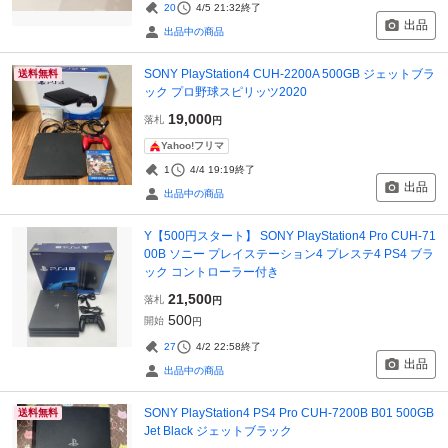
20
4/5 21:32
終了
出品
出品中の商品
SONY PlayStation4 CUH-2200A 500GB ジェットブラ
送料無料
ック プロ野球スピリッツ2020
19,000
落札
円
Yahoo!フリマ
1
4/4 19:19
終了
出品
出品中の商品
Y【500円スタート】 SONY PlayStation4 Pro CUH-71
00B ソニー プレイステーション4 プレステ4 PS4 ブラ
ック コントローラー付き
21,500
落札
円
500
開始
円
27
4/2 22:58
終了
出品
出品中の商品
SONY PlayStation4 PS4 Pro CUH-7200B B01 500GB
送料無料
Jet Black ジェットブラック