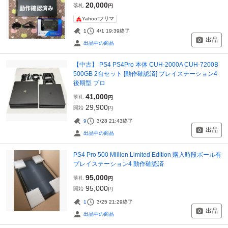
20,000
落札
円
Yahoo!フリマ
1
4/1 19:39
終了
出品
出品中の商品
【中古】 PS4 PS4Pro 本体 CUH-2000A CUH-7200B
500GB 2台セット [動作確認済] プレイステーション4
後期型 プロ
41,000
落札
円
29,900
開始
円
9
3/28 21:43
終了
出品
出品中の商品
PS4 Pro 500 Million Limited Edition 購入時段ボール有
プレイステーション4 動作確認済
95,000
落札
円
95,000
開始
円
1
3/25 21:29
終了
出品
出品中の商品