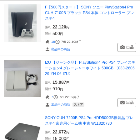
F【500円スタート】 SONY ソニー PlayStation4 Pro
CUH-7100B ブラック PS4 本体 コントローラー プレ
ステ4
22,120
落札
円
500
開始
円
18
7/5 22:40
終了
出品
出品中の商品
IZU 【ジャンク品】 PlayStation4 Pro PS4 プレイステ
ーション4 グレーシャーホワイト 500GB 〈033-2606
29-YN-06-IZU〉
15,087
落札
円
910
開始
円
7
7/1 22:39
終了
出品
ストア
出品中の商品
SONY CUH-7200B PS4 Pro HDD500GB換装品 プレ
ステ4 家庭用ゲーム機 中古 W11320730
22,672
落札
円
15,000
開始
円