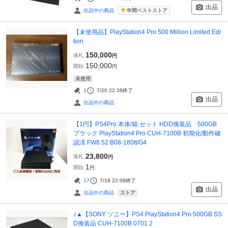
出品
年間ベストストア
出品中の商品
【未使用品】PlayStation4 Pro 500 Million Limited Edi
tion
150,000
落札
円
150,000
開始
円
未使用
1
7/20 22:38
終了
出品
出品中の商品
【1円】PS4Pro 本体/箱 セット HDD換装品 500GB
ブラック PlayStation4 Pro CUH-7100B 初期化/動作確
認済 FW8.52 B08-180tt/G4
23,800
落札
円
1
開始
円
17
7/18 22:08
終了
出品
ストア
出品中の商品
♪▲【SONY ソニー】PS4 PlayStation4 Pro 500GB SS
D換装品 CUH-7100B 0701 2