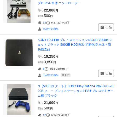
プロ PS4 本体 コントローラー
22,888
落札
円
500
開始
円
12
6/27 22:44
終了
出品
出品中の商品
SONY PS4 Pro プレイステーション4 CUH-7000B ジ
ェットブラック 500GB HDD換装 初期化済 本体＊簡
易検査品
19,250
落札
円
3,850
開始
円
6
6/16 22:49
終了
出品
ストア
出品中の商品
N【500円スタート】SONY PlayStation4 Pro CUH-70
00B ソニー プレイステーション4 PS4 プレステ4 ゲー
ム機 ブラック
21,000
落札
円
500
開始
円
12
6/14 22:49
終了