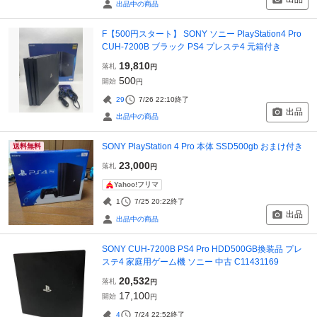
出品中の商品
F【500円スタート】 SONY ソニー PlayStation4 Pro
CUH-7200B ブラック PS4 プレステ4 元箱付き
19,810
落札
円
500
開始
円
29
7/26 22:10
終了
出品
出品中の商品
SONY PlayStation 4 Pro 本体 SSD500gb おまけ付き
送料無料
23,000
落札
円
Yahoo!フリマ
1
7/25 20:22
終了
出品
出品中の商品
SONY CUH-7200B PS4 Pro HDD500GB換装品 プレ
ステ4 家庭用ゲーム機 ソニー 中古 C11431169
20,532
落札
円
17,100
開始
円
4
7/24 22:52
終了