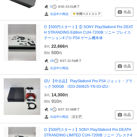
5
6/30 23:01
終了
出品
年間ベストストア
出品中の商品
O【500円スタート】② SONY PlayStation4 Pro DEAT
H STRANDING Edition CUH-7200B ソニー プレイス
テーション4プロ PS4 ゲーム機本体
22,666
落札
円
500
開始
円
28
6/27 22:54
終了
出品
出品中の商品
IZU 【中古品】 PlayStation4 Pro PS4 ジェット・ブラ
ック 500GB 〈033-260625-YN-03-IZU〉
14,300
落札
円
910
開始
円
9
6/27 22:48
終了
出品
ストア
出品中の商品
O【500円スタート】SONY PlayStation4 Pro DEATH
STRANDING LIMITED CUH-7200B ソニー プレステ4