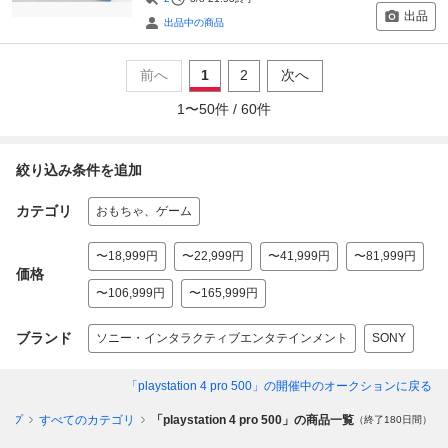
出品
出品中の商品
前へ
1
2
次へ
1
〜
50
件 /
60
件
絞り込み条件を追加
カテゴリ
おもちゃ、ゲーム
〜18,999円
〜22,999円
〜41,999円
〜81,999円
価格
〜106,999円
〜165,999円
ブランド
ソニー・インタラクティブエンタテインメント
SONY
「playstation 4 pro 500」
の開催中のオークションに戻る
ップ
すべてのカテゴリ
「playstation 4 pro 500」の商品一覧
（終了180日間）