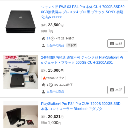
ジャンク品 FW8.03 PS4 Pro 本体 CUH-7000B SSD50
0GB換装済み プレステ4 プロ 黒 ブラック SONY 初期
化済み 80668
23,500
落札
円
1
開始
円
14
4/9 21:34
終了
出品
ストア
出品中の商品
24時間以内発送 通電不可 ジャンク品 PlayStation4 Pr
送料無料
o ジェット・ブラック 500GB CUH-2200AB01
15,000
落札
円
Yahoo!フリマ
1
4/7 21:02
終了
出品
出品中の商品
PlayStation4 Pro PS4 Pro CUH-7200B 500GB SSD
本体 コントローラー Bluetoothアダプタ
20,621
落札
円
1,000
開始
円