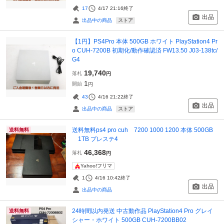
17
4/17 21:16
終了
出品
ストア
出品中の商品
【1円】PS4Pro 本体 500GB ホワイト PlayStation4 Pr
o CUH-7200B 初期化/動作確認済 FW13.50 J03-138tc/
G4
19,740
落札
円
1
開始
円
43
4/16 21:22
終了
出品
ストア
出品中の商品
送料無料ps4 pro cuh 7200 1000 1200 本体 500GB
送料無料
1TB プレステ4
46,368
落札
円
Yahoo!フリマ
1
4/16 10:42
終了
出品
出品中の商品
24時間以内発送 中古動作品 PlayStation4 Pro グレイ
送料無料
シャー・ホワイト 500GB CUH-7200BB02