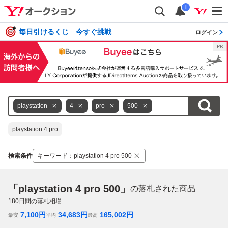
i
毎日引けるくじ 今すぐ挑戦
ログイン
playstation
4
pro
500
playstation 4 pro
検索条件
キーワード
：
playstation 4 pro 500
「playstation 4 pro 500」
の落札された商品
180
日間の落札相場
7,100
円
34,683
円
165,002
円
最安
平均
最高