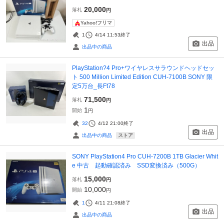
20,000
落札
円
Yahoo!フリマ
1
4/14 11:53
終了
出品
出品中の商品
PlayStation?4 Pro+ワイヤレスサラウンドヘッドセッ
ト 500 Million Limited Edition CUH-7100B SONY 限
定5万台_長Ft78
71,500
落札
円
1
開始
円
32
4/12 21:00
終了
出品
ストア
出品中の商品
SONY PlayStation4 Pro CUH-7200B 1TB Glacier Whit
e 中古 起動確認済み SSD変換済み（500G）
15,000
落札
円
10,000
開始
円
1
4/11 21:08
終了
出品
出品中の商品