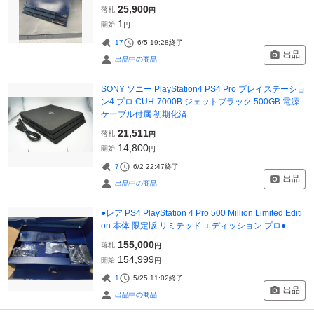
25,900
落札
円
1
開始
円
17
6/5 19:28
終了
出品
出品中の商品
SONY ソニー PlayStation4 PS4 Pro プレイステーショ
ン4 プロ CUH-7000B ジェットブラック 500GB 電源
ケーブル付属 初期化済
21,511
落札
円
14,800
開始
円
7
6/2 22:47
終了
出品
出品中の商品
●レア PS4 PlayStation 4 Pro 500 Million Limited Editi
on 本体 限定版 リミテッド エディッション プロ●
155,000
落札
円
154,999
開始
円
1
5/25 11:02
終了
出品
出品中の商品