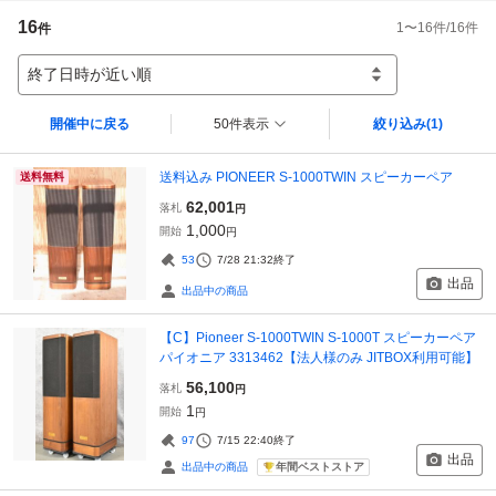
16
1
〜
16
件/
16
件
件
終了日時が近い順
開催中に戻る
50件表示
絞り込み
(1)
送料込み PIONEER S-1000TWIN スピーカーペア
送料無料
62,001
落札
円
1,000
開始
円
53
7/28 21:32
終了
出品
出品中の商品
【C】Pioneer S-1000TWIN S-1000T スピーカーペア
パイオニア 3313462【法人様のみ JITBOX利用可能】
56,100
落札
円
1
開始
円
97
7/15 22:40
終了
出品
年間ベストストア
出品中の商品