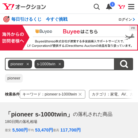
i
毎日引けるくじ 今すぐ挑戦
ログイン
pioneer
s-1000twin
pioneer
検索条件
キーワード
：
pioneer s-1000twin
カテゴリ
：
家電、AV、カメ
「pioneer s-1000twin」
の落札された商品
180
日間の落札相場
5,500
円
53,470
円
117,700
円
最安
平均
最高