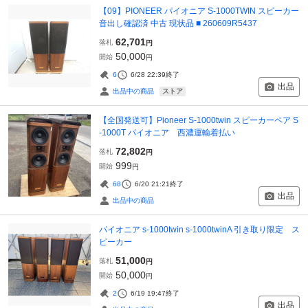
【09】PIONEER パイオニア S-1000TWIN スピーカー
音出し確認済 中古 現状品 ■ 260609R5437
62,701
落札
円
50,000
開始
円
6
6/28 22:39
終了
出品
ストア
出品中の商品
【全国発送可】Pioneer S-1000twin スピーカーペア S
-1000T パイオニア 西濃運輸着払い
72,802
落札
円
999
開始
円
68
6/20 21:21
終了
出品
出品中の商品
パイオニア s-1000twin s-1000twinA 引き取り限定 ス
ピーカー
51,000
落札
円
50,000
開始
円
2
6/19 19:47
終了
出品