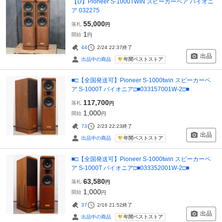
【D】Pioneer S-1000TWIN スピーカーペア パイオニ
ア 032275
55,000
落札
円
1
開始
円
44
2/24 22:37
終了
出品
年間ベストストア
出品中の商品
■□【全国発送可】Pioneer S-1000twin スピーカーペ
ア S-1000T パイオニア□■033157001W-2□■
117,700
落札
円
1,000
開始
円
73
2/23 22:23
終了
出品
年間ベストストア
出品中の商品
■□【全国発送可】Pioneer S-1000twin スピーカーペ
ア S-1000T パイオニア□■033352001W-2□■
63,580
落札
円
1,000
開始
円
37
2/16 21:52
終了
出品
年間ベストストア
出品中の商品