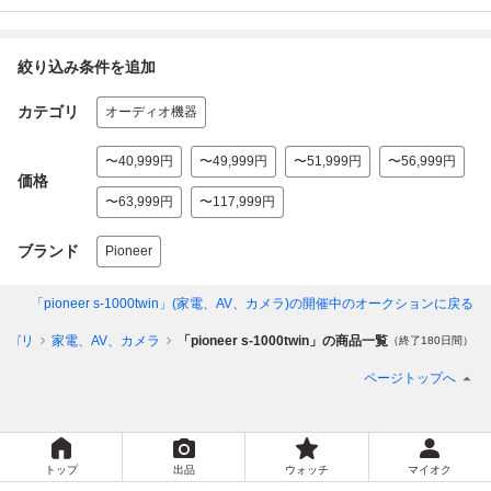
絞り込み条件を追加
カテゴリ
オーディオ機器
〜40,999円
〜49,999円
〜51,999円
〜56,999円
価格
〜63,999円
〜117,999円
ブランド
Pioneer
「pioneer s-1000twin」(家電、AV、カメラ)
の開催中のオークションに戻る
テゴリ
家電、AV、カメラ
「pioneer s-1000twin」の商品一覧
（終了180日間）
ページトップへ
トップ
出品
ウォッチ
マイオク