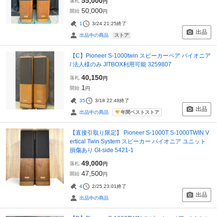
55,000
落札
円
50,000
開始
円
1
3/24 21:25
終了
出品
ストア
出品中の商品
【C】Pioneer S-1000twin スピーカーペア パイオニア
/ 法人様のみ JITBOX利用可能 3259807
40,150
落札
円
1
開始
円
35
3/18 22:48
終了
出品
年間ベストストア
出品中の商品
【直接引取り限定】 Pioneer S-1000T S-1000TWIN V
ertical Twin System スピーカー パイオニア ユニット
損傷あり Gt-side 5421-1
49,000
落札
円
47,500
開始
円
4
2/25 23:01
終了
出品
出品中の商品