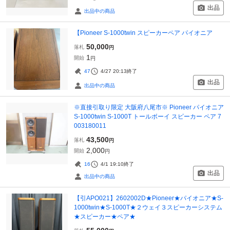
出品
出品中の商品
【Pioneer S-1000twin スピーカーペア パイオニア
50,000
落札
円
1
開始
円
47
4/27 20:13
終了
出品
出品中の商品
※直接引取り限定 大阪府八尾市※ Pioneer パイオニア
S-1000twin S-1000T トールボーイ スピーカー ペア 7
003180011
43,500
落札
円
2,000
開始
円
16
4/1 19:10
終了
出品
出品中の商品
【引APO021】2602002D★Pioneer★パイオニア★S-
1000twin★S-1000T★２ウェイ３スピーカーシステム
★スピーカー★ペア★