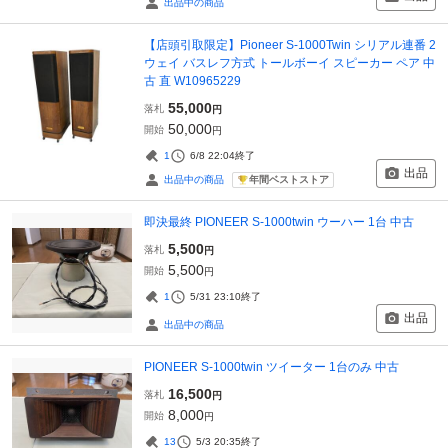
出品中の商品
【店頭引取限定】Pioneer S-1000Twin シリアル連番 2
ウェイ バスレフ方式 トールボーイ スピーカー ペア 中
古 直 W10965229
55,000
落札
円
50,000
開始
円
1
6/8 22:04
終了
出品
年間ベストストア
出品中の商品
即決最終 PIONEER S-1000twin ウーハー 1台 中古
5,500
落札
円
5,500
開始
円
1
5/31 23:10
終了
出品
出品中の商品
PIONEER S-1000twin ツイーター 1台のみ 中古
16,500
落札
円
8,000
開始
円
13
5/3 20:35
終了