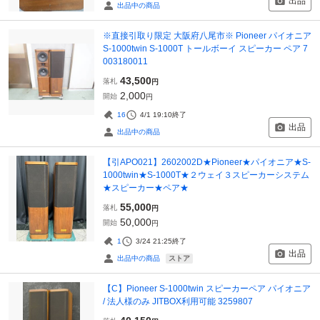
出品
出品中の商品
※直接引取り限定 大阪府八尾市※ Pioneer パイオニア
S-1000twin S-1000T トールボーイ スピーカー ペア 7
003180011
43,500
落札
円
2,000
開始
円
16
4/1 19:10
終了
出品
出品中の商品
【引APO021】2602002D★Pioneer★パイオニア★S-
1000twin★S-1000T★２ウェイ３スピーカーシステム
★スピーカー★ペア★
55,000
落札
円
50,000
開始
円
1
3/24 21:25
終了
出品
ストア
出品中の商品
【C】Pioneer S-1000twin スピーカーペア パイオニア
/ 法人様のみ JITBOX利用可能 3259807