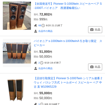
【全国発送可】Pioneer S-1000twin スピーカーペア S
-1000T パイオニア 西濃運輸着払い
72,802
落札
円
999
開始
円
68
6/20 21:21
終了
出品
出品中の商品
パイオニア s-1000twin s-1000twinA 引き取り限定 ス
ピーカー
51,000
落札
円
50,000
開始
円
2
6/19 19:47
終了
出品
出品中の商品
【店頭引取限定】Pioneer S-1000Twin シリアル連番 2
ウェイ バスレフ方式 トールボーイ スピーカー ペア 中
古 直 W10965229
55,000
落札
円
50,000
開始
円
1
6/8 22:04
終了