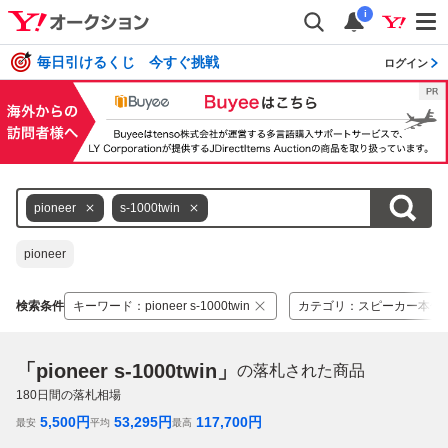
i
毎日引けるくじ 今すぐ挑戦
ログイン
pioneer
s-1000twin
pioneer
検索条件
キーワード
：
pioneer s-1000twin
カテゴリ
：
スピーカー本体
「pioneer s-1000twin」
の落札された商品
180
日間の落札相場
5,500
円
53,295
円
117,700
円
最安
平均
最高