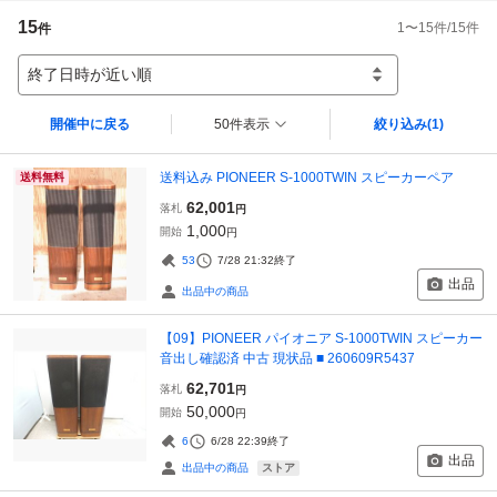
15
1
〜
15
件/
15
件
件
終了日時が近い順
開催中に戻る
50件表示
絞り込み
(1)
送料込み PIONEER S-1000TWIN スピーカーペア
送料無料
62,001
落札
円
1,000
開始
円
53
7/28 21:32
終了
出品
出品中の商品
【09】PIONEER パイオニア S-1000TWIN スピーカー
音出し確認済 中古 現状品 ■ 260609R5437
62,701
落札
円
50,000
開始
円
6
6/28 22:39
終了
出品
ストア
出品中の商品