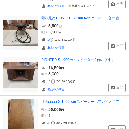
出品
年間ベストストア
出品中の商品
即決最終 PIONEER S-1000twin ウーハー 1台 中古
5,500
落札
円
5,500
開始
円
1
5/31 23:10
終了
出品
出品中の商品
PIONEER S-1000twin ツイーター 1台のみ 中古
16,500
落札
円
8,000
開始
円
13
5/3 20:35
終了
出品
出品中の商品
【Pioneer S-1000twin スピーカーペア パイオニア
50,000
落札
円
1
開始
円
47
4/27 20:13
終了