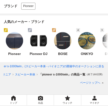
ブランド
Pioneer
人気のメーカー・ブランド
1
2
3
4
5
Pioneer
Pioneer DJ
BOSE
ONKYO
D
oneer s-1000twin」(スピーカー本体 - パイオニア)
の開催中のオークションに戻る
イオニア
スピーカー本体
「pioneer s-1000twin」の商品一覧
（終了180日間）
ページトップへ
トップ
出品
ウォッチ
マイオク