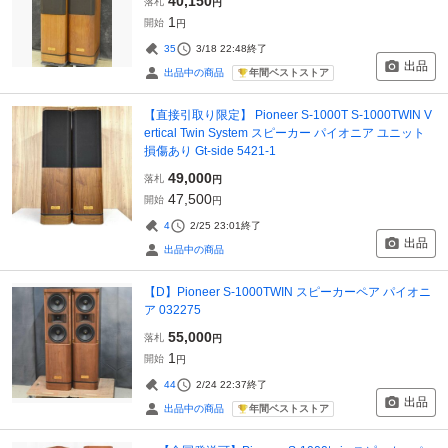
40,150
落札
円
1
開始
円
35
3/18 22:48
終了
出品
年間ベストストア
出品中の商品
【直接引取り限定】 Pioneer S-1000T S-1000TWIN V
ertical Twin System スピーカー パイオニア ユニット
損傷あり Gt-side 5421-1
49,000
落札
円
47,500
開始
円
4
2/25 23:01
終了
出品
出品中の商品
【D】Pioneer S-1000TWIN スピーカーペア パイオニ
ア 032275
55,000
落札
円
1
開始
円
44
2/24 22:37
終了
出品
年間ベストストア
出品中の商品