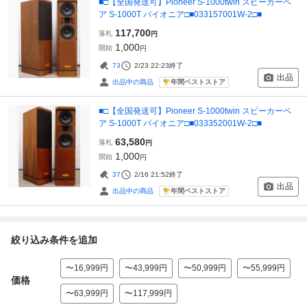
■□【全国発送可】Pioneer S-1000twin スピーカーペ
ア S-1000T パイオニア□■033157001W-2□■
117,700
落札
円
1,000
開始
円
73
2/23 22:23
終了
出品
年間ベストストア
出品中の商品
■□【全国発送可】Pioneer S-1000twin スピーカーペ
ア S-1000T パイオニア□■033352001W-2□■
63,580
落札
円
1,000
開始
円
37
2/16 21:52
終了
出品
年間ベストストア
出品中の商品
絞り込み条件を追加
〜16,999円
〜43,999円
〜50,999円
〜55,999円
価格
〜63,999円
〜117,999円