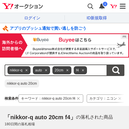
i
ログイン
ID新規取得
アプリのプッシュ通知で買い逃しを防ごう
nikkor-q
auto
20cm
f4
nikkor-q auto 20cm
検索条件
キーワード
：
nikkor-q auto 20cm f4
カテゴリ
：
ニコン
「nikkor-q auto 20cm f4」
の落札された商品
180
日間の落札相場