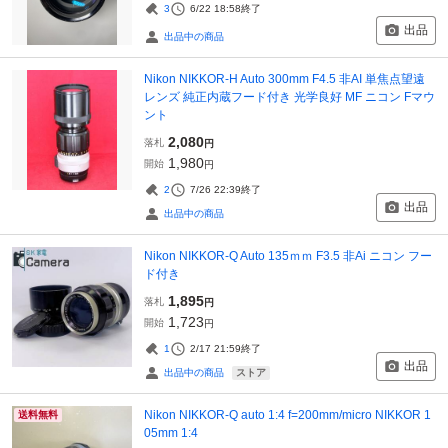
3
6/22 18:58
終了
出品
出品中の商品
Nikon NIKKOR-H Auto 300mm F4.5 非AI 単焦点望遠
レンズ 純正内蔵フード付き 光学良好 MF ニコン Fマウ
ント
2,080
落札
円
1,980
開始
円
2
7/26 22:39
終了
出品
出品中の商品
Nikon NIKKOR-Q Auto 135ｍｍ F3.5 非Ai ニコン フー
ド付き
1,895
落札
円
1,723
開始
円
1
2/17 21:59
終了
出品
ストア
出品中の商品
Nikon NIKKOR-Q auto 1:4 f=200mm/micro NIKKOR 1
送料無料
05mm 1:4