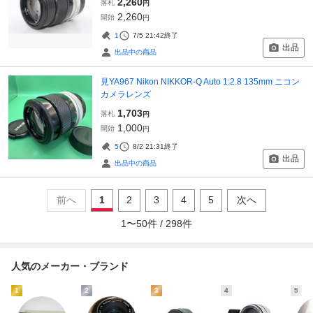
2,260
落札
円
2,260
開始
円
1
7/5 21:42
終了
出品
出品中の商品
見YA967 Nikon NIKKOR-Q Auto 1:2.8 135mm ニコン
カメラレンズ
1,703
落札
円
1,000
開始
円
5
8/2 21:31
終了
出品
出品中の商品
前へ
1
2
3
4
5
次へ
1
〜
50
件 /
298
件
人気のメーカー・ブランド
1
2
3
4
5