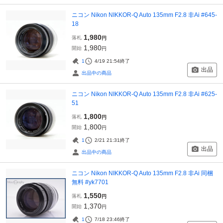
ニコン Nikon NIKKOR-Q Auto 135mm F2.8 非Ai #645-
18
1,980
落札
円
1,980
開始
円
1
4/19 21:54
終了
出品
出品中の商品
ニコン Nikon NIKKOR-Q Auto 135mm F2.8 非Ai #625-
51
1,800
落札
円
1,800
開始
円
1
2/21 21:31
終了
出品
出品中の商品
ニコン Nikon NIKKOR-Q Auto 135mm F2.8 非Ai 同梱
無料 #yk7701
1,550
落札
円
1,370
開始
円
1
7/18 23:46
終了