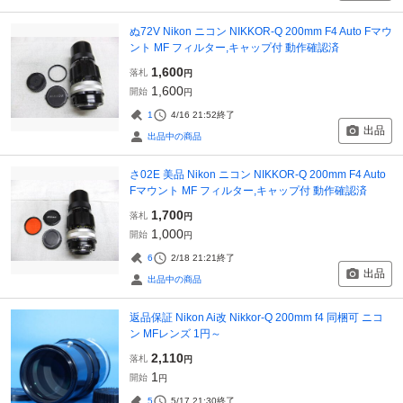
ぬ72V Nikon ニコン NIKKOR-Q 200mm F4 Auto Fマウ
ント MF フィルター,キャップ付 動作確認済
1,600
落札
円
1,600
開始
円
1
4/16 21:52
終了
出品
出品中の商品
さ02E 美品 Nikon ニコン NIKKOR-Q 200mm F4 Auto
Fマウント MF フィルター,キャップ付 動作確認済
1,700
落札
円
1,000
開始
円
6
2/18 21:21
終了
出品
出品中の商品
返品保証 Nikon Ai改 Nikkor-Q 200mm f4 同梱可 ニコ
ン MFレンズ 1円～
2,110
落札
円
1
開始
円
5
5/17 21:30
終了