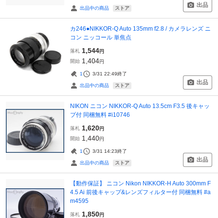
出品
ストア
出品中の商品
カ246●NIKKOR-Q Auto 135mm f2.8 / カメラレンズ ニ
コン ニッコール 単焦点
1,544
落札
円
1,404
開始
円
1
3/31 22:49
終了
出品
ストア
出品中の商品
NIKON ニコン NIKKOR-Q Auto 13.5cm F3.5 後キャッ
プ付 同梱無料 #i10746
1,620
落札
円
1,440
開始
円
1
3/31 14:23
終了
出品
ストア
出品中の商品
【動作保証】 ニコン Nikon NIKKOR-H Auto 300mm F
4.5 Ai 前後キャップ&レンズフィルター付 同梱無料 #a
m4595
1,850
落札
円