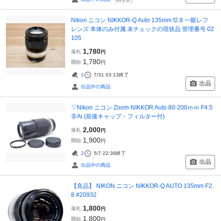
Nikon ニコン NIKKOR-Q Auto 135mm f2.8 一眼レフ
レンズ 本体のみ付属 未チェックの現状品 管理番号 02
105
1,780
落札
円
1,780
開始
円
1
7/31 03:13
終了
出品
出品中の商品
▽Nikon ニコン Zoom-NIKKOR Auto 80-200ｍｍ F4.5
非Ai (前後キャップ・フィルター付)
2,000
落札
円
1,900
開始
円
2
5/7 22:38
終了
出品
出品中の商品
【良品】 NIKON ニコン NIKKOR-Q AUTO 135mm F2.
8 #20932
1,800
落札
円
1,800
開始
円