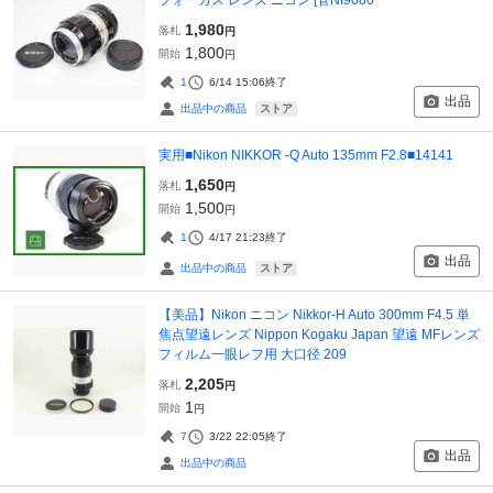
1,980
落札
円
1,800
開始
円
1
6/14 15:06
終了
出品
ストア
出品中の商品
実用■Nikon NIKKOR -Q Auto 135mm F2.8■14141
1,650
落札
円
1,500
開始
円
1
4/17 21:23
終了
出品
ストア
出品中の商品
【美品】Nikon ニコン Nikkor-H Auto 300mm F4.5 単
焦点望遠レンズ Nippon Kogaku Japan 望遠 MFレンズ
フィルム一眼レフ用 大口径 209
2,205
落札
円
1
開始
円
7
3/22 22:05
終了
出品
出品中の商品