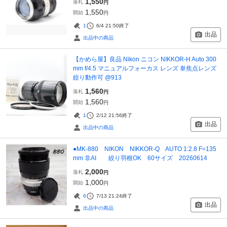
1,550
落札
円
1,550
開始
円
1
6/4 21:50
終了
出品
出品中の商品
【かめら屋】良品 Nikon ニコン NIKKOR-H Auto 300
mm f/4.5 マニュアルフォーカス レンズ 単焦点レンズ
絞り動作可 @913
1,560
落札
円
1,560
開始
円
1
2/12 21:56
終了
出品
出品中の商品
●MK-880 NIKON NIKKOR-Q AUTO 1:2.8 F=135
mm 非AI 絞り羽根OK 60サイズ 20260614
2,000
落札
円
1,000
開始
円
6
7/13 21:24
終了
出品
出品中の商品