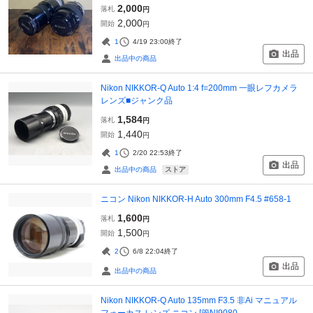
2,000
落札
円
2,000
開始
円
1
4/19 23:00
終了
出品
出品中の商品
Nikon NIKKOR-Q Auto 1:4 f=200mm 一眼レフカメラ
レンズ■ジャンク品
1,584
落札
円
1,440
開始
円
1
2/20 22:53
終了
出品
ストア
出品中の商品
ニコン Nikon NIKKOR-H Auto 300mm F4.5 #658-1
1,600
落札
円
1,500
開始
円
2
6/8 22:04
終了
出品
出品中の商品
Nikon NIKKOR-Q Auto 135mm F3.5 非Ai マニュアル
フォーカス レンズ ニコン [管NI9080