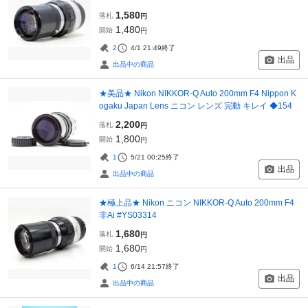
1,580
落札
円
1,480
開始
円
2
4/1 21:49
終了
出品
出品中の商品
★美品★ Nikon NIKKOR-Q Auto 200mm F4 Nippon K
ogaku Japan Lens ニコン レンズ 完動 キレイ ◆154
2,200
落札
円
1,800
開始
円
1
5/21 00:25
終了
出品
出品中の商品
★極上品★ Nikon ニコン NIKKOR-Q Auto 200mm F4
非Ai #YS03314
1,680
落札
円
1,680
開始
円
1
6/14 21:57
終了
出品
出品中の商品