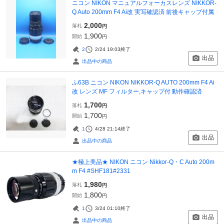
ニコン NIKON マニュアルフォーカスレンズ NIKKOR-
Q Auto 200mm F4 Ai改 実写確認済 前後キャップ付属
2,000
落札
円
1,900
開始
円
2
2/24 19:03
終了
出品
出品中の商品
ふ63B ニコン NIKON NIKKOR-Q AUTO 200mm F4 Ai
改 レンズ MF フィルター,キャップ付 動作確認済
1,700
落札
円
1,700
開始
円
1
4/28 21:14
終了
出品
出品中の商品
★極上美品★ NIKON ニコン Nikkor-Q・C Auto 200m
m F4 #SHF181#2331
1,980
落札
円
1,800
開始
円
1
3/24 01:10
終了
出品
出品中の商品