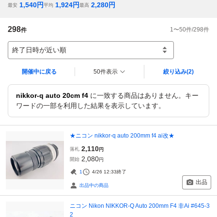
1,540
円
1,924
円
2,280
円
最安
平均
最高
298
1
〜
50
件/
298
件
件
終了日時が近い順
開催中に戻る
50件表示
絞り込み
(2)
nikkor-q auto 20cm f4
に一致する商品はありません。キー
ワードの一部を利用した結果を表示しています。
★ニコン nikkor-q auto 200mm f4 ai改★
2,110
落札
円
2,080
開始
円
1
4/26 12:33
終了
出品
出品中の商品
ニコン Nikon NIKKOR-Q Auto 200mm F4 非Ai #645-3
2