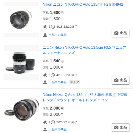
Nikon ニコン NIKKOR-Q Auto 135mm F2.8 #N942
1,600
落札
円
1,600
開始
円
1
3/18 22:19
終了
出品
出品中の商品
ニコン Nikon NIKKOR-Q Auto 13.5cm F3.5 マニュア
ルフォーカスレンズ
1,540
落札
円
1,000
開始
円
5
4/13 21:38
終了
出品
ストア
出品中の商品
Nikon Nikkor-Q Auto 135mm F2.8 非Ai 単焦点 中望遠
レンズ Fマウント オールドレンズ ニコン
2,000
落札
円
2,000
開始
円
1
3/25 22:43
終了
出品
出品中の商品