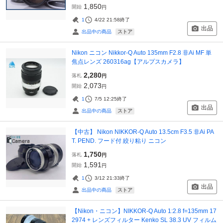
1,850
開始
円
1
4/22 21:58
終了
出品
ストア
出品中の商品
Nikon ニコン Nikkor-Q Auto 135mm F2.8 非Ai MF 単
焦点レンズ 260316ag【アルプスカメラ】
2,280
落札
円
2,073
開始
円
1
7/5 12:25
終了
出品
ストア
出品中の商品
【中古】 Nikon NIKKOR-Q Auto 13.5cm F3.5 非Ai PA
T. PEND. フード付 絞り粘り ニコン
1,750
落札
円
1,591
開始
円
1
3/12 21:33
終了
出品
ストア
出品中の商品
【Nikon・ニコン】NIKKOR-Q Auto 1:2.8 f=135mm 17
2974 + レンズフィルター Kenko SL 38.3 UV フィルム