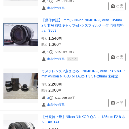
1
3/21 21:09
終了
出品
出品中の商品
【動作保証】 ニコン Nikon NIKKOR-Q Auto 135mm F
2.8 非Ai 前後キャップ&レンズフィルター付 同梱無料
#am3559
1,540
落札
円
1,360
開始
円
1
5/15 00:13
終了
出品
ストア
出品中の商品
カメラレンズ 2点まとめ NIKKOR-Q Auto 1:3.5 f=135
mm //Nikon NIKKOR-H Auto 1:3.5 f=28mm 未確認
2,200
落札
円
2,000
開始
円
3
4/11 20:53
終了
出品
出品中の商品
【外観特上級】Nikon NIKKOR-Q Auto 135mm F2.8 非
Ai #v1141