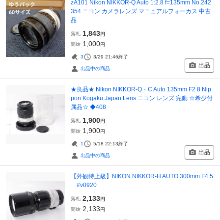
zA101 Nikon NIKKOR-Q Auto 1:2.8 f=135mm No.242
354 ニコン カメラレンズ マニュアルフォーカス 中古
品
1,843
落札
円
1,000
開始
円
3
3/29 21:46
終了
出品
出品中の商品
★良品★ Nikon NIKKOR-Q・C Auto 135mm F2.8 Nip
pon Kogaku Japan Lens ニコン レンズ 完動 ☆希少付
属品☆ ◆408
1,900
落札
円
1,900
開始
円
1
5/18 22:13
終了
出品
出品中の商品
【外観特上級】NIKON NIKKOR-H AUTO 300mm F4.5
#v0920
2,133
落札
円
2,133
開始
円