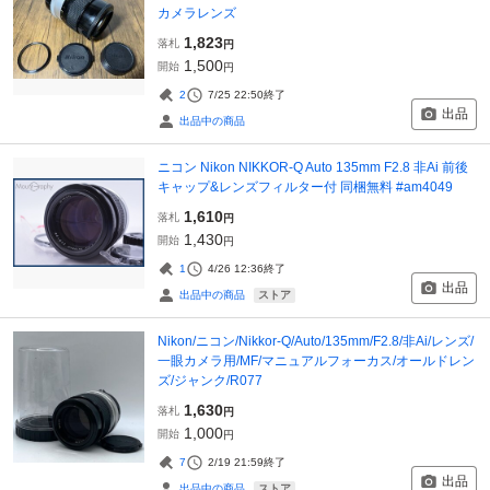
カメラレンズ
1,823
落札
円
1,500
開始
円
2
7/25 22:50
終了
出品
出品中の商品
ニコン Nikon NIKKOR-Q Auto 135mm F2.8 非Ai 前後
キャップ&レンズフィルター付 同梱無料 #am4049
1,610
落札
円
1,430
開始
円
1
4/26 12:36
終了
出品
ストア
出品中の商品
Nikon/ニコン/Nikkor-Q/Auto/135mm/F2.8/非Ai/レンズ/
一眼カメラ用/MF/マニュアルフォーカス/オールドレン
ズ/ジャンク/R077
1,630
落札
円
1,000
開始
円
7
2/19 21:59
終了
出品
ストア
出品中の商品