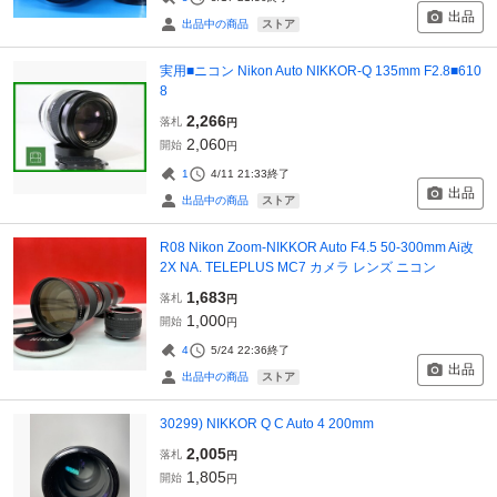
出品
ストア
出品中の商品
実用■ニコン Nikon Auto NIKKOR-Q 135mm F2.8■610
8
2,266
落札
円
2,060
開始
円
1
4/11 21:33
終了
出品
ストア
出品中の商品
R08 Nikon Zoom-NIKKOR Auto F4.5 50-300mm Ai改
2X NA. TELEPLUS MC7 カメラ レンズ ニコン
1,683
落札
円
1,000
開始
円
4
5/24 22:36
終了
出品
ストア
出品中の商品
30299) NIKKOR Q C Auto 4 200mm
2,005
落札
円
1,805
開始
円