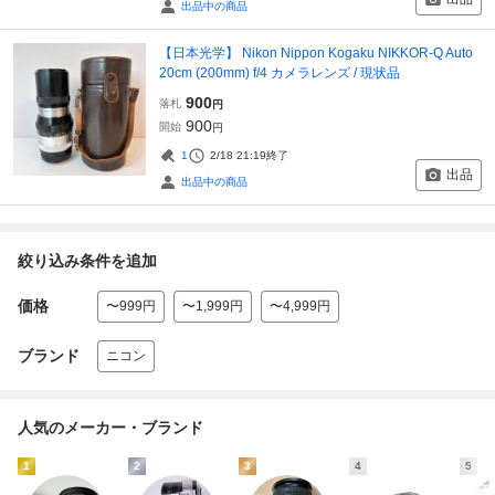
出品中の商品
【日本光学】 Nikon Nippon Kogaku NIKKOR-Q Auto
20cm (200mm) f/4 カメラレンズ / 現状品
900
落札
円
900
開始
円
1
2/18 21:19
終了
出品
出品中の商品
絞り込み条件を追加
価格
〜999円
〜1,999円
〜4,999円
ブランド
ニコン
人気のメーカー・ブランド
1
2
3
4
5