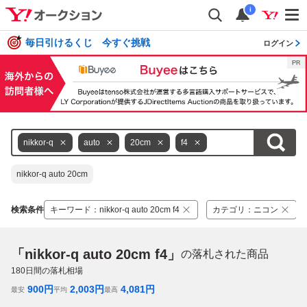
i
毎日引けるくじ 今すぐ挑戦
ログイン
nikkor-q
auto
20cm
f4
nikkor-q auto 20cm
検索条件
キーワード
：
nikkor-q auto 20cm f4
カテゴリ
：
ニコン
「nikkor-q auto 20cm f4」
の落札された商品
180
日間の落札相場
900
円
2,003
円
4,081
円
最安
平均
最高