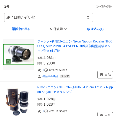
3
1
〜
3
件/
3
件
件
終了日時が近い順
開催中に戻る
50件表示
絞り込み
(1)
ジャンク■初期型■ニコン Nikon Nippon Kogaku NIKK
OR-Q Auto 20cm F4 PAT.PEND■純正初期型前後キャ
ップ付き■11764
4,081
落札
円
3,230
開始
円
1
6/28 23:59
終了
出品
ストア
出品中の商品
Nikon (ニコン) NIKKOR-Q Auto F4 20cm 171237 Nipp
on Kogaku カメラレンズ
1,028
落札
円
1,028
開始
円
1
4/21 18:38
終了
出品