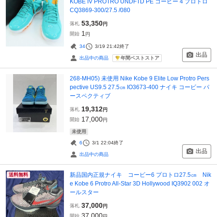
KOBE IV PROTRO UNDFTD PE コービー 4 プロトロ
CQ3869-300/27.5 /080
53,350
落札
円
1
開始
円
34
3/19 21:42
終了
出品
年間ベストストア
出品中の商品
268-MH05) 未使用 Nike Kobe 9 Elite Low Protro Pers
pective US9.5 27.5㎝ IO3673-400 ナイキ コービー パ
ースペクティブ
19,312
落札
円
17,000
開始
円
未使用
6
3/1 22:04
終了
出品
出品中の商品
新品国内正規ナイキ コービー6 プロトロ27.5㎝ Nik
送料無料
e Kobe 6 Protro All-Star 3D Hollywood IQ3902 002 オ
ールスター
37,000
落札
円
37,000
開始
円