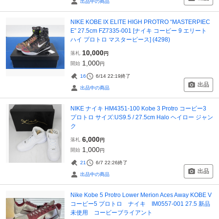
出品中の商品
NIKE KOBE IX ELITE HIGH PROTRO “MASTERPIEC
E” 27.5cm FZ7335-001 [ナイキ コービー 9 エリート
ハイ プロトロ マスターピース] (4298)
10,000
落札
円
1,000
開始
円
16
6/14 22:19
終了
出品
出品中の商品
NIKE ナイキ HM4351-100 Kobe 3 Protro コービー3
プロトロ サイズ:US9.5 / 27.5cm Halo ヘイロー ジャン
ク
6,000
落札
円
1,000
開始
円
21
6/7 22:26
終了
出品
出品中の商品
Nike Kobe 5 Protro Lower Merion Aces Away KOBE V
コービー5 プロトロ ナイキ IM0557-001 27.5 新品
未使用 コービーブライアント