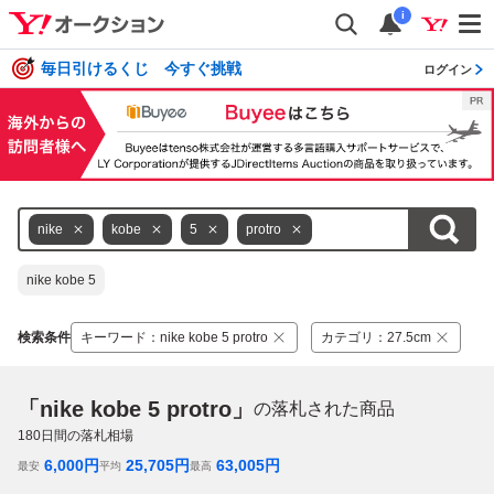
i
毎日引けるくじ 今すぐ挑戦
ログイン
nike
kobe
5
protro
nike kobe 5
検索条件
キーワード
：
nike kobe 5 protro
カテゴリ
：
27.5cm
「nike kobe 5 protro」
の落札された商品
180
日間の落札相場
6,000
円
25,705
円
63,005
円
最安
平均
最高