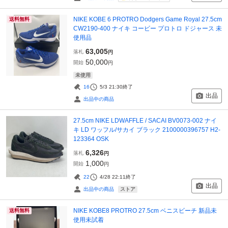
NIKE KOBE 6 PROTRO Dodgers Game Royal 27.5cm
送料無料
CW2190-400 ナイキ コービー プロトロ ドジャース 未
使用品
63,005
落札
円
50,000
開始
円
未使用
16
5/3 21:30
終了
出品
出品中の商品
27.5cm NIKE LDWAFFLE / SACAI BV0073-002 ナイ
キ LD ワッフル/サカイ ブラック 2100000396757 H2-
123364 OSK
6,326
落札
円
1,000
開始
円
22
4/28 22:11
終了
出品
ストア
出品中の商品
NIKE KOBE8 PROTRO 27.5cm ベニスビーチ 新品未
送料無料
使用未試着