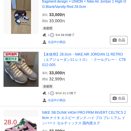
fragment design × UNION × Nike Air Jordan 1 High O
G Black/Varsity Red 28.0cm
33,000
落札
円
33,000
開始
円
未使用
1
5/4 09:55
終了
出品
出品中の商品
【未使用】28.0cm・NIKE AIR JORDAN 11 RETRO
送料無料
鑑定付き
（エアジョーダン11 レトロ） ・クールグレー・ CT8
012-005
33,000
落札
円
32,999
開始
円
未使用
1
6/14 21:17
終了
出品
出品中の商品
NIKE SB DUNK HIGH PRO PRM INVERT CELTICS 2
8cm ナイキ エスビー ダンク ハイ プロ プレミアム イ
ンバート セルティックス 国内黒タグ
33,000