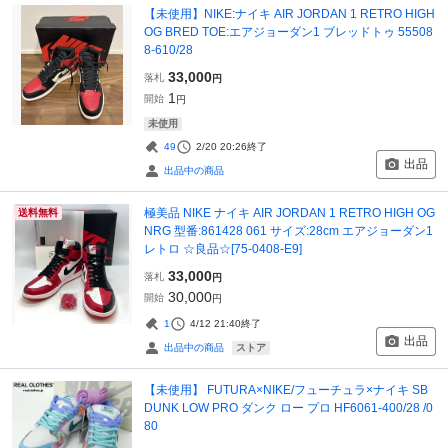
【未使用】NIKE:ナイキ AIR JORDAN 1 RETRO HIGH
OG BRED TOE:エアジョーダン1 ブレッドトゥ 55508
8-610/28
33,000
落札
円
1
開始
円
未使用
49
2/20 20:26
終了
出品
出品中の商品
極美品 NIKE ナイキ AIR JORDAN 1 RETRO HIGH OG
送料無料
NRG 型番:861428 061 サイズ:28cm エアジョーダン1
レトロ ☆良品☆[75-0408-E9]
33,000
落札
円
30,000
開始
円
1
4/12 21:40
終了
出品
ストア
出品中の商品
【未使用】 FUTURA×NIKE/フューチュラ×ナイキ SB
DUNK LOW PRO ダンク ロー プロ HF6061-400/28 /0
80