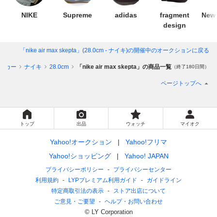
NIKE
Supreme
adidas
fragment
New 
design
「nike air max skepta」(28.0cm - ナイキ)
の開催中のオークションに戻る
ーカー
ナイキ
28.0cm
「nike air max skepta」の商品一覧
（終了180日間）
ページトップへ
トップ
出品
ウォッチ
マイオク
Yahoo!オークション
Yahoo!フリマ
Yahoo!ショッピング
Yahoo! JAPAN
プライバシーポリシー
プライバシーセンター
利用規約
LYPプレミアム利用ガイド
ガイドライン
特定商取引法の表示
ストア出店について
ご意見・ご要望
ヘルプ・お問い合わせ
© LY Corporation