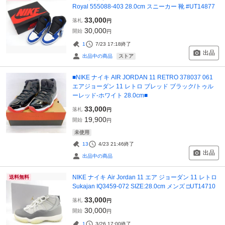
Royal 555088-403 28.0cm スニーカー 靴 #UT14877
33,000
落札
円
30,000
開始
円
1
7/23 17:18
終了
出品
ストア
出品中の商品
■NIKE ナイキ AIR JORDAN 11 RETRO 378037 061
エアジョーダン 11 レトロ ブレッド ブラック/トゥル
ーレッド-ホワイト 28.0cm■
33,000
落札
円
19,900
開始
円
未使用
13
4/23 21:46
終了
出品
出品中の商品
NIKE ナイキ Air Jordan 11 エア ジョーダン 11 レトロ
送料無料
Sukajan IQ3459-072 SIZE:28.0cm メンズ □UT14710
33,000
落札
円
30,000
開始
円
1
3/26 17:00
終了