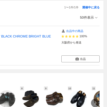
1
〜
1
件/
1
件
開催中に戻る
50件表示
出品中の商品
/ BLACK CHROME BRIGHT BLUE
100%
大阪府
から発送
出品
8
9
10
11