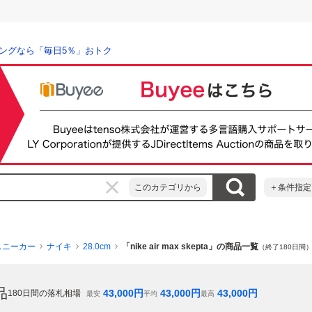
ングなら「毎日5％」おトク
このカテゴリから
＋条件指定
スニーカー
ナイキ
28.0cm
「nike air max skepta」の商品一覧
（終了180日間
品
43,000
円
43,000
円
43,000
円
180
日間の落札相場
最安
平均
最高