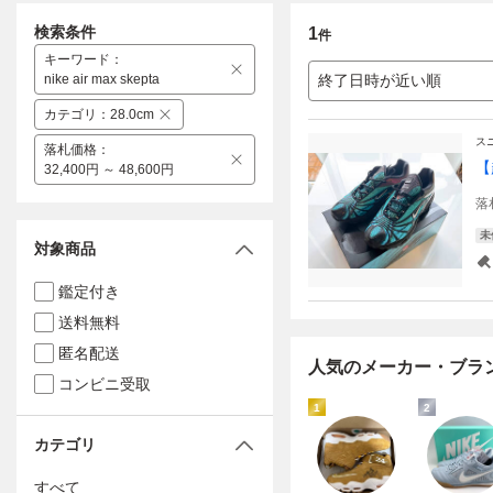
検索条件
1
件
キーワード
：
nike air max skepta
終了日時が近い順
カテゴリ
：
28.0cm
ス
落札価格
：
【
32,400円 ～ 48,600円
落
未
対象商品
鑑定付き
送料無料
匿名配送
人気のメーカー・ブラ
コンビニ受取
1
2
カテゴリ
すべて