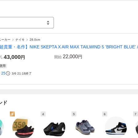
ニーカー
ナイキ
28.0cm
超貴重・名作】NIKE SKEPTA X AIR MAX TAILWIND 5 'BRIGHT BLUE' 
43,000
22,000
円
札
円
開始
使用
25
3/6 21:18
終了
ンド
3
4
5
6
7