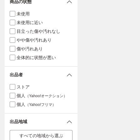
商品の状態
未使用
未使用に近い
目立った傷や汚れなし
やや傷や汚れあり
傷や汚れあり
全体的に状態が悪い
出品者
ストア
個人
（Yahoo!オークション）
個人
（Yahoo!フリマ）
出品地域
すべての地域から選ぶ