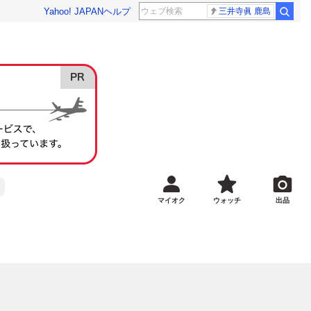
Yahoo! JAPAN
ヘルプ
三井寺眞 鹿島
マイオク
ウォッチ
出品
）