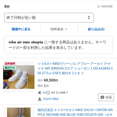
4
1
〜
4
件/
4
件
件
終了日時が近い順
開催中に戻る
50件表示
絞り込み
(2)
nike air max skepta
に一致する商品はありません。キーワ
ードの一部を利用した結果を表示しています。
☆ V.A.A.× NIKE/ヴァージル アブロー アーカイブ×ナ
送料無料
鑑定付き
イキ AIR JORDAN 1/エア ジョーダン 1 OG AA3834-1
00 27.5㎝ US9.5 箱付き 1スタ ☆
68,500
落札
円
1
開始
円
55
6/6 21:40
終了
出品
出品中の商品
国内正規店 ナイキ×サカイ NIKE SACAI × VAPOR WA
FFLE SESAME AND BLUE VOID DD1875-200（セサ