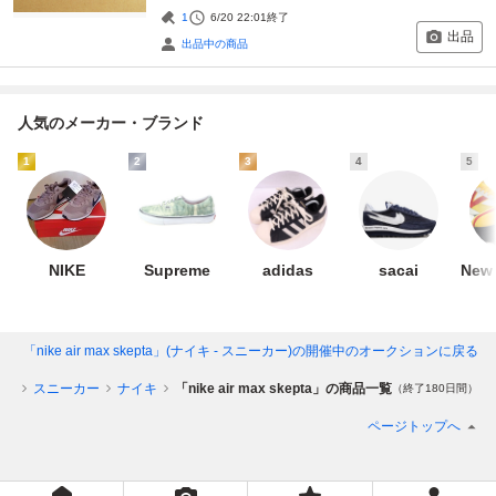
1
6/20 22:01
終了
出品
出品中の商品
人気のメーカー・ブランド
1
2
3
4
5
NIKE
Supreme
adidas
sacai
New 
「nike air max skepta」(ナイキ - スニーカー)
の開催中のオークションに戻る
ーズ
スニーカー
ナイキ
「nike air max skepta」の商品一覧
（終了180日間）
ページトップへ