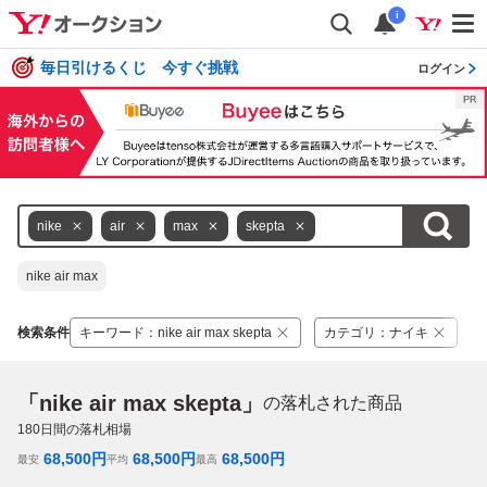
i
毎日引けるくじ 今すぐ挑戦
ログイン
nike
air
max
skepta
nike air max
検索条件
キーワード
：
nike air max skepta
カテゴリ
：
ナイキ
「nike air max skepta」
の落札された商品
180
日間の落札相場
68,500
円
68,500
円
68,500
円
最安
平均
最高