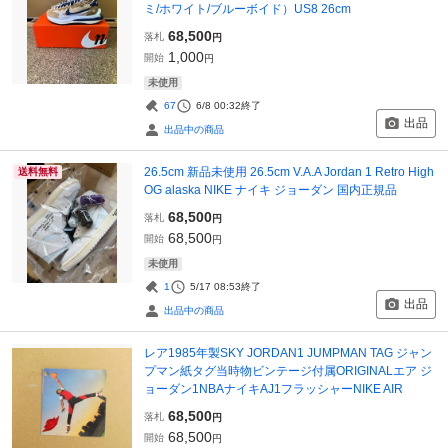
ミ/ホワイト/ブルーボイド）US8 26cm
68,500
落札
円
1,000
開始
円
未使用
67
6/8 00:32
終了
出品
出品中の商品
26.5cm 新品未使用 26.5cm V.A.A Jordan 1 Retro High
送料無料
OG alaska NIKE ナイキ ジョーダン 国内正規品
68,500
落札
円
68,500
開始
円
未使用
1
5/17 08:53
終了
出品
出品中の商品
レア1985年製SKY JORDAN1 JUMPMAN TAG ジャン
プマン紙タグ当時物ビンテージ付属ORIGINALエア ジ
ョーダン1NBAナイキAJ1フラッシャーNIKE AIR
68,500
落札
円
68,500
開始
円