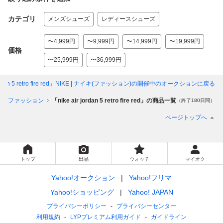
カテゴリ
メンズシューズ
レディースシューズ
〜4,999円
〜9,999円
〜14,999円
〜19,999円
価格
〜25,999円
〜36,999円
jordan 5 retro fire red」NIKE | ナイキ(ファッション)
の開催中のオークションに戻る
ファッション
「nike air jordan 5 retro fire red」の商品一覧
（終了180日間）
ページトップへ
トップ
出品
ウォッチ
マイオク
Yahoo!オークション
Yahoo!フリマ
Yahoo!ショッピング
Yahoo! JAPAN
プライバシーポリシー
プライバシーセンター
利用規約
LYPプレミアム利用ガイド
ガイドライン