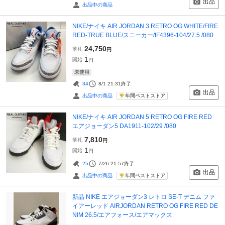
出品
出品中の商品
NIKE/ナイキ AIR JORDAN 3 RETRO OG WHITE/FIRE
RED-TRUE BLUE/スニーカー/IF4396-104/27.5 /080
24,750
落札
円
1
開始
円
未使用
34
8/1 21:31
終了
出品
年間ベストストア
出品中の商品
NIKE/ナイキ AIR JORDAN 5 RETRO OG FIRE RED
エアジョーダン5 DA1911-102/29 /080
7,810
落札
円
1
開始
円
25
7/26 21:57
終了
出品
年間ベストストア
出品中の商品
新品 NIKE エアジョーダン3 レトロ SE-T デニム ファ
イアーレッド AIRJORDAN RETRO OG FIRE RED DE
NIM 26.5/エアフォース/エアマックス