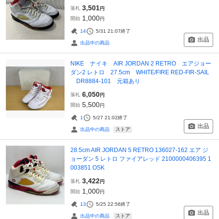
3,501
落札
円
1,000
開始
円
14
5/31 21:07
終了
出品
出品中の商品
NIKE ナイキ AIR JORDAN 2 RETRO エアジョー
ダン2 レトロ 27.5cm WHITE/FIRE RED-FIR-SAIL
DR8884-101 元箱あり
6,050
落札
円
5,500
開始
円
1
5/27 21:02
終了
出品
ストア
出品中の商品
28.5cm AIR JORDAN 5 RETRO 136027-162 エア ジ
ョーダン 5 レトロ ファイアレッド 2100000406395 1
003851 OSK
3,422
落札
円
1,000
開始
円
13
5/25 22:56
終了
出品
ストア
出品中の商品