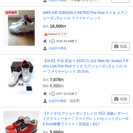
年間ベストストア
出品中の商品
NIKE AIR JORDAN 5 RETRO Fire Red ナイキ エアジ
送料無料
ョーダン5 レトロ ファイヤー レッド
18,500
落札
円
Yahoo!フリマ
1
6/28 20:48
終了
出品
出品中の商品
【GLB】中古 訳あり 819171-101 Nike Air Jordan 5 R
etro Low Fire Red ナイキ エアジョーダン5 レトロ ロ
ー ファイヤーレッド 26.5cm.,
7,678
落札
円
6,980
開始
円
1
6/27 22:01
終了
出品
ストア
出品中の商品
【ナイキ/エアジョーダン 3 レトロ SE】高級レザーハ
イテクスニーカー！ファイアレッド/セメントグレー/2
6.5cm/衝撃プライス！完売品！6/17
5,000
落札
円