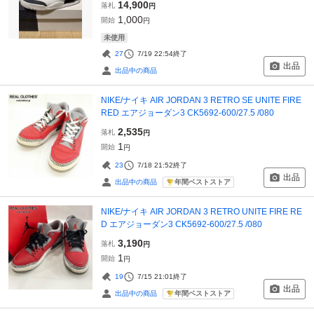
14,900
落札
円
1,000
開始
円
未使用
27
7/19 22:54
終了
出品
出品中の商品
NIKE/ナイキ AIR JORDAN 3 RETRO SE UNITE FIRE
RED エアジョーダン3 CK5692-600/27.5 /080
2,535
落札
円
1
開始
円
23
7/18 21:52
終了
出品
年間ベストストア
出品中の商品
NIKE/ナイキ AIR JORDAN 3 RETRO UNITE FIRE RE
D エアジョーダン3 CK5692-600/27.5 /080
3,190
落札
円
1
開始
円
19
7/15 21:01
終了
出品
年間ベストストア
出品中の商品