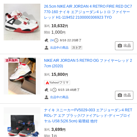
26.5cm NIKE AIR JORDAN 4 RETRO FIRE RED DC7
770-160 ナイキ エアジョーダン4 レトロ ファイヤー
レッド H1-119452 2100000306923 TYO
10,632
落札
円
1,000
開始
円
24
6/16 22:20
終了
出品
ストア
出品中の商品
NIKE AIR JORDAN 5 RETRO OG ファイヤーレッド 2
送料無料
7cm (2020)
15,800
落札
円
Yahoo!フリマ
1
6/15 18:46
終了
出品
出品中の商品
ナイキ スニーカーFV5029-003 エアジョーダン4 RET
ROレア エア ブラック/ファイアレッド-ディープロイ
ヤル US8.5(26.5cm) 箱替紐 他付
3,699
落札
円
1
開始
円