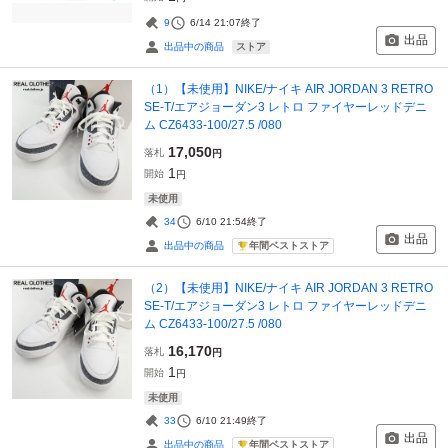
9
6/14 21:07
終了
出品
ストア
出品中の商品
（1）【未使用】NIKE/ナイキ AIR JORDAN 3 RETRO
SE-T/エアジョーダン3 レトロ ファイヤーレッドデニ
ム CZ6433-100/27.5 /080
17,050
落札
円
1
開始
円
未使用
34
6/10 21:54
終了
出品
年間ベストストア
出品中の商品
（2）【未使用】NIKE/ナイキ AIR JORDAN 3 RETRO
SE-T/エアジョーダン3 レトロ ファイヤーレッドデニ
ム CZ6433-100/27.5 /080
16,170
落札
円
1
開始
円
未使用
33
6/10 21:49
終了
出品
年間ベストストア
出品中の商品