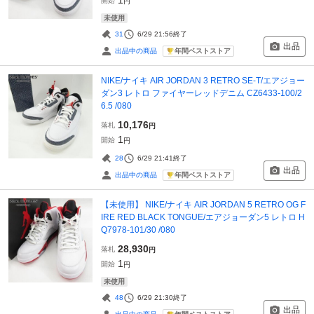
開始
円
未使用
31
6/29 21:56
終了
出品
年間ベストストア
出品中の商品
NIKE/ナイキ AIR JORDAN 3 RETRO SE-T/エアジョー
ダン3 レトロ ファイヤーレッドデニム CZ6433-100/2
6.5 /080
10,176
落札
円
1
開始
円
28
6/29 21:41
終了
出品
年間ベストストア
出品中の商品
【未使用】 NIKE/ナイキ AIR JORDAN 5 RETRO OG F
IRE RED BLACK TONGUE/エアジョーダン5 レトロ H
Q7978-101/30 /080
28,930
落札
円
1
開始
円
未使用
48
6/29 21:30
終了
出品