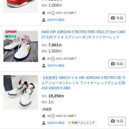
1,000
開始
円
23
6/22 22:25
終了
出品
出品中の商品
NIKE AIR JORDAN 5 RETRO FIRE RED 27.5cm 1360
送料無料
鑑定付き
27-120 ナイキ エアジョーダン5 ファイヤーレッド
7,601
落札
円
1,000
開始
円
30
6/21 20:52
終了
出品
出品中の商品
【未使用】NIKE/ナイキ AIR JORDAN 3 RETRO SE-T/
エアジョーダン3 レトロ ファイヤーレッドデニム CZ6
433-100/26.5 /080
19,250
落札
円
1
開始
円
未使用
38
6/20 21:49
終了
出品
年間ベストストア
出品中の商品