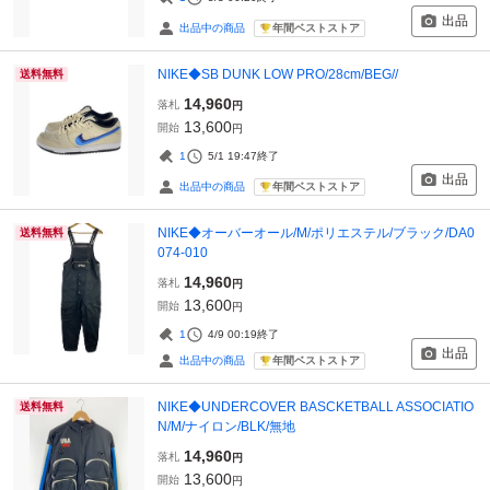
出品
年間ベストストア
出品中の商品
NIKE◆SB DUNK LOW PRO/28cm/BEG//
送料無料
14,960
落札
円
13,600
開始
円
1
5/1 19:47
終了
出品
年間ベストストア
出品中の商品
NIKE◆オーバーオール/M/ポリエステル/ブラック/DA0
送料無料
074-010
14,960
落札
円
13,600
開始
円
1
4/9 00:19
終了
出品
年間ベストストア
出品中の商品
NIKE◆UNDERCOVER BASCKETBALL ASSOCIATIO
送料無料
N/M/ナイロン/BLK/無地
14,960
落札
円
13,600
開始
円