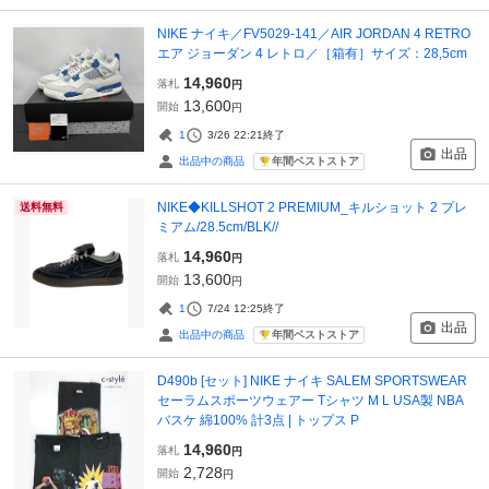
NIKE ナイキ／FV5029-141／AIR JORDAN 4 RETRO
エア ジョーダン 4 レトロ／［箱有］サイズ：28,5cm
14,960
落札
円
13,600
開始
円
1
3/26 22:21
終了
出品
年間ベストストア
出品中の商品
NIKE◆KILLSHOT 2 PREMIUM_キルショット 2 プレ
送料無料
ミアム/28.5cm/BLK//
14,960
落札
円
13,600
開始
円
1
7/24 12:25
終了
出品
年間ベストストア
出品中の商品
D490b [セット] NIKE ナイキ SALEM SPORTSWEAR
セーラムスポーツウェアー Tシャツ M L USA製 NBA
バスケ 綿100% 計3点 | トップス P
14,960
落札
円
2,728
開始
円