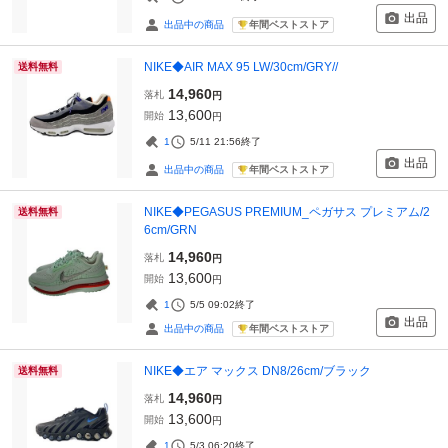
出品
年間ベストストア
出品中の商品
NIKE◆AIR MAX 95 LW/30cm/GRY//
送料無料
14,960
落札
円
13,600
開始
円
1
5/11 21:56
終了
出品
年間ベストストア
出品中の商品
NIKE◆PEGASUS PREMIUM_ペガサス プレミアム/2
送料無料
6cm/GRN
14,960
落札
円
13,600
開始
円
1
5/5 09:02
終了
出品
年間ベストストア
出品中の商品
NIKE◆エア マックス DN8/26cm/ブラック
送料無料
14,960
落札
円
13,600
開始
円
1
5/3 06:20
終了