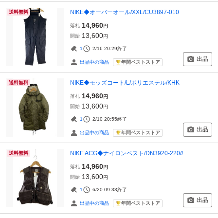
NIKE◆オーバーオール/XXL/CU3897-010
送料無料
14,960
落札
円
13,600
開始
円
1
2/16 20:29
終了
出品
年間ベストストア
出品中の商品
NIKE◆モッズコート/L/ポリエステル/KHK
送料無料
14,960
落札
円
13,600
開始
円
1
2/10 20:55
終了
出品
年間ベストストア
出品中の商品
NIKE ACG◆ナイロンベスト/DN3920-220//
送料無料
14,960
落札
円
13,600
開始
円
1
6/20 09:33
終了
出品
年間ベストストア
出品中の商品