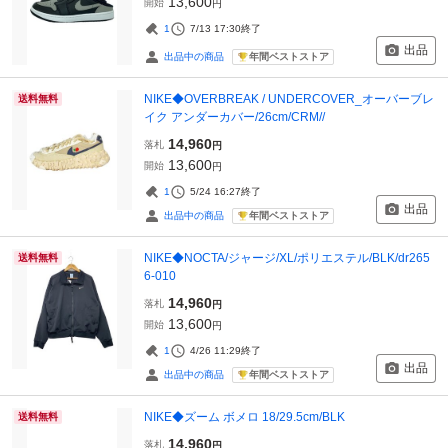
13,600
開始
円
1
7/13 17:30
終了
出品
年間ベストストア
出品中の商品
NIKE◆OVERBREAK / UNDERCOVER_オーバーブレ
送料無料
イク アンダーカバー/26cm/CRM//
14,960
落札
円
13,600
開始
円
1
5/24 16:27
終了
出品
年間ベストストア
出品中の商品
NIKE◆NOCTA/ジャージ/XL/ポリエステル/BLK/dr265
送料無料
6-010
14,960
落札
円
13,600
開始
円
1
4/26 11:29
終了
出品
年間ベストストア
出品中の商品
NIKE◆ズーム ボメロ 18/29.5cm/BLK
送料無料
14,960
落札
円