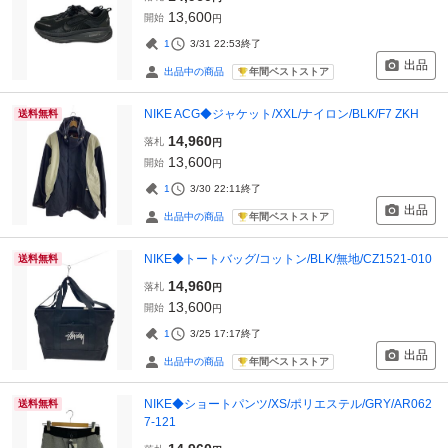
13,600
開始
円
1
3/31 22:53
終了
出品
年間ベストストア
出品中の商品
NIKE ACG◆ジャケット/XXL/ナイロン/BLK/F7 ZKH
送料無料
14,960
落札
円
13,600
開始
円
1
3/30 22:11
終了
出品
年間ベストストア
出品中の商品
NIKE◆トートバッグ/コットン/BLK/無地/CZ1521-010
送料無料
14,960
落札
円
13,600
開始
円
1
3/25 17:17
終了
出品
年間ベストストア
出品中の商品
NIKE◆ショートパンツ/XS/ポリエステル/GRY/AR062
送料無料
7-121