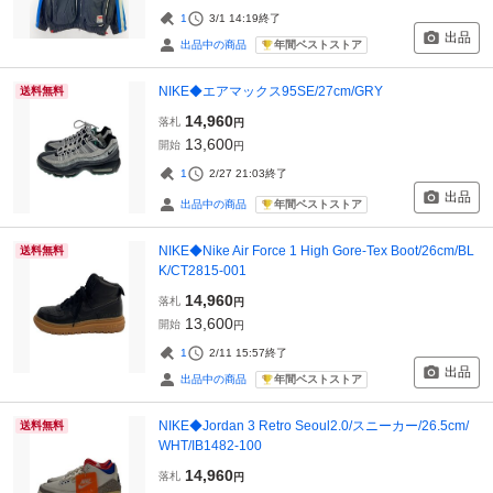
1
3/1 14:19
終了
出品
年間ベストストア
出品中の商品
NIKE◆エアマックス95SE/27cm/GRY
送料無料
14,960
落札
円
13,600
開始
円
1
2/27 21:03
終了
出品
年間ベストストア
出品中の商品
NIKE◆Nike Air Force 1 High Gore-Tex Boot/26cm/BL
送料無料
K/CT2815-001
14,960
落札
円
13,600
開始
円
1
2/11 15:57
終了
出品
年間ベストストア
出品中の商品
NIKE◆Jordan 3 Retro Seoul2.0/スニーカー/26.5cm/
送料無料
WHT/IB1482-100
14,960
落札
円