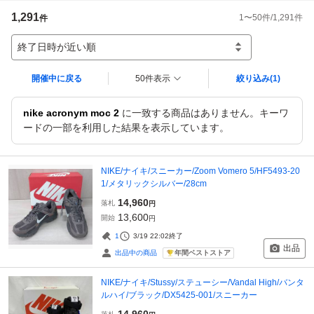
1,291
1
〜
50
件/
1,291
件
件
終了日時が近い順
開催中に戻る
50件表示
絞り込み
(1)
nike acronym moc 2
に一致する商品はありません。キーワ
ードの一部を利用した結果を表示しています。
NIKE/ナイキ/スニーカー/Zoom Vomero 5/HF5493-20
1/メタリックシルバー/28cm
14,960
落札
円
13,600
開始
円
1
3/19 22:02
終了
出品
年間ベストストア
出品中の商品
NIKE/ナイキ/Stussy/ステューシー/Vandal High/バンタ
ルハイ/ブラック/DX5425-001/スニーカー
14,960