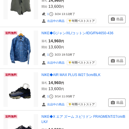
14,960
落札
円
13,600
開始
円
1
3/24 13:12
終了
出品
年間ベストストア
出品中の商品
NIKE◆Gジャン/XL/コットン/IDG/FN4650-436
送料無料
14,960
落札
円
13,600
開始
円
1
3/23 19:52
終了
出品
年間ベストストア
出品中の商品
NIKE◆AIR MAX PLUS III/27.5cm/BLK
送料無料
14,960
落札
円
13,600
開始
円
1
3/14 11:00
終了
出品
年間ベストストア
出品中の商品
NIKE◆X エア ズーム スピリドン FRAGMENT/27cm/B
送料無料
LK//