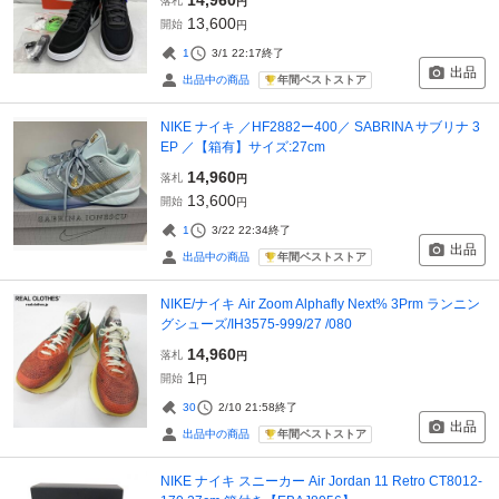
落札
円
13,600
開始
円
1
3/1 22:17
終了
出品
年間ベストストア
出品中の商品
NIKE ナイキ ／HF2882ー400／ SABRINA サブリナ 3
EP ／【箱有】サイズ:27cm
14,960
落札
円
13,600
開始
円
1
3/22 22:34
終了
出品
年間ベストストア
出品中の商品
NIKE/ナイキ Air Zoom Alphafly Next% 3Prm ランニン
グシューズ/IH3575-999/27 /080
14,960
落札
円
1
開始
円
30
2/10 21:58
終了
出品
年間ベストストア
出品中の商品
NIKE ナイキ スニーカー Air Jordan 11 Retro CT8012-