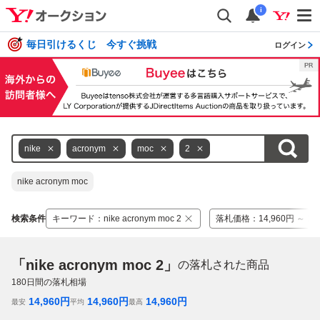
i
毎日引けるくじ 今すぐ挑戦
ログイン
nike
acronym
moc
2
nike acronym moc
検索条件
キーワード
：
nike acronym moc 2
落札価格
：
14,960円 ～ 14
「nike acronym moc 2」
の落札された商品
180
日間の落札相場
14,960
円
14,960
円
14,960
円
最安
平均
最高