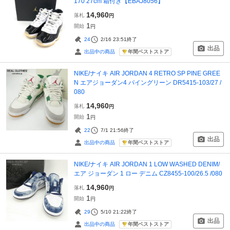
170 27cm 箱付き【EBAJ8056】
14,960
落札
円
1
開始
円
24
2/16 23:51
終了
出品
年間ベストストア
出品中の商品
NIKE/ナイキ AIR JORDAN 4 RETRO SP PINE GREE
N エアジョーダン4 パイングリーン DR5415-103/27 /
080
14,960
落札
円
1
開始
円
22
7/1 21:56
終了
出品
年間ベストストア
出品中の商品
NIKE/ナイキ AIR JORDAN 1 LOW WASHED DENIM/
エア ジョーダン 1 ロー デニム CZ8455-100/26.5 /080
14,960
落札
円
1
開始
円
29
5/10 21:22
終了
出品
年間ベストストア
出品中の商品