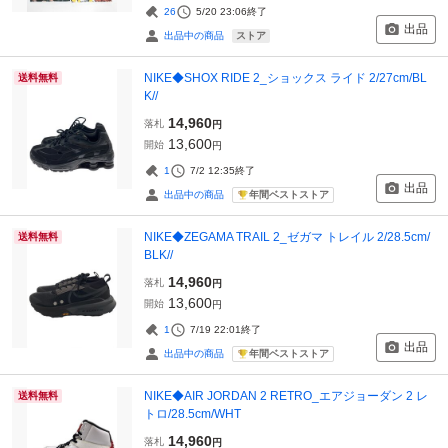
26
5/20 23:06
終了
出品
ストア
出品中の商品
NIKE◆SHOX RIDE 2_ショックス ライド 2/27cm/BL
送料無料
K//
14,960
落札
円
13,600
開始
円
1
7/2 12:35
終了
出品
年間ベストストア
出品中の商品
NIKE◆ZEGAMA TRAIL 2_ゼガマ トレイル 2/28.5cm/
送料無料
BLK//
14,960
落札
円
13,600
開始
円
1
7/19 22:01
終了
出品
年間ベストストア
出品中の商品
NIKE◆AIR JORDAN 2 RETRO_エアジョーダン 2 レ
送料無料
トロ/28.5cm/WHT
14,960
落札
円