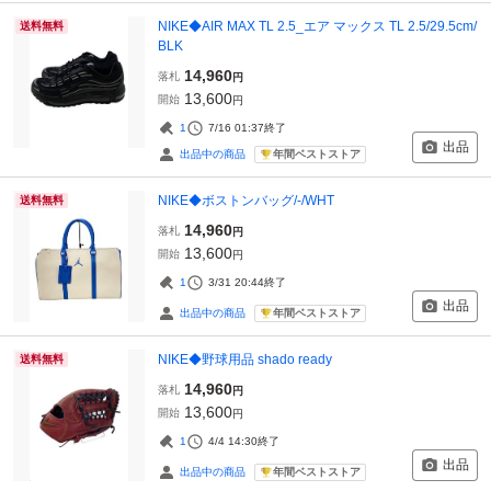
NIKE◆AIR MAX TL 2.5_エア マックス TL 2.5/29.5cm/
送料無料
BLK
14,960
落札
円
13,600
開始
円
1
7/16 01:37
終了
出品
年間ベストストア
出品中の商品
NIKE◆ボストンバッグ/-/WHT
送料無料
14,960
落札
円
13,600
開始
円
1
3/31 20:44
終了
出品
年間ベストストア
出品中の商品
NIKE◆野球用品 shado ready
送料無料
14,960
落札
円
13,600
開始
円
1
4/4 14:30
終了
出品
年間ベストストア
出品中の商品