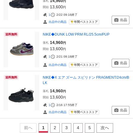
14,960
落札
円
13,600
開始
円
1
2/22 09:16
終了
出品
年間ベストストア
出品中の商品
NIKE◆DUNK LOW PRM RL/25.5cm/PUP
送料無料
14,960
落札
円
13,600
開始
円
1
2/21 08:18
終了
出品
年間ベストストア
出品中の商品
NIKE◆X エア ズーム スピリドン FRAGMENT/24cm/B
送料無料
LK
14,960
落札
円
13,600
開始
円
1
2/16 17:55
終了
出品
年間ベストストア
出品中の商品
前へ
1
2
3
4
5
次へ