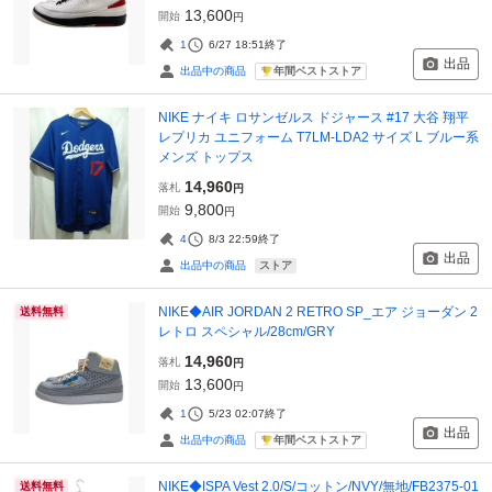
13,600
開始
円
1
6/27 18:51
終了
出品
年間ベストストア
出品中の商品
NIKE ナイキ ロサンゼルス ドジャース #17 大谷 翔平
レプリカ ユニフォーム T7LM-LDA2 サイズ L ブルー系
メンズ トップス
14,960
落札
円
9,800
開始
円
4
8/3 22:59
終了
出品
ストア
出品中の商品
NIKE◆AIR JORDAN 2 RETRO SP_エア ジョーダン 2
送料無料
レトロ スペシャル/28cm/GRY
14,960
落札
円
13,600
開始
円
1
5/23 02:07
終了
出品
年間ベストストア
出品中の商品
NIKE◆ISPA Vest 2.0/S/コットン/NVY/無地/FB2375-01
送料無料