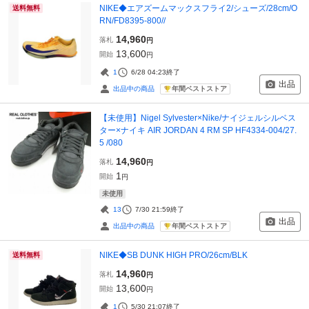
NIKE◆エアズームマックスフライ2/シューズ/28cm/O
送料無料
RN/FD8395-800//
14,960
落札
円
13,600
開始
円
1
6/28 04:23
終了
出品
年間ベストストア
出品中の商品
【未使用】Nigel Sylvester×Nike/ナイジェルシルベス
ター×ナイキ AIR JORDAN 4 RM SP HF4334-004/27.
5 /080
14,960
落札
円
1
開始
円
未使用
13
7/30 21:59
終了
出品
年間ベストストア
出品中の商品
NIKE◆SB DUNK HIGH PRO/26cm/BLK
送料無料
14,960
落札
円
13,600
開始
円
1
5/30 21:07
終了