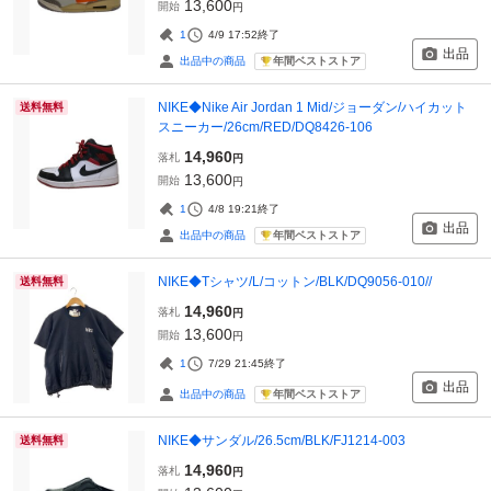
13,600
開始
円
1
4/9 17:52
終了
出品
年間ベストストア
出品中の商品
NIKE◆Nike Air Jordan 1 Mid/ジョーダン/ハイカット
送料無料
スニーカー/26cm/RED/DQ8426-106
14,960
落札
円
13,600
開始
円
1
4/8 19:21
終了
出品
年間ベストストア
出品中の商品
NIKE◆Tシャツ/L/コットン/BLK/DQ9056-010//
送料無料
14,960
落札
円
13,600
開始
円
1
7/29 21:45
終了
出品
年間ベストストア
出品中の商品
NIKE◆サンダル/26.5cm/BLK/FJ1214-003
送料無料
14,960
落札
円