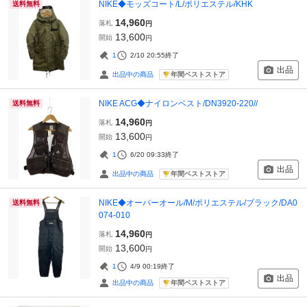
NIKE◆モッズコート/L/ポリエステル/KHK
送料無料
14,960
落札
円
13,600
開始
円
1
2/10 20:55
終了
出品
年間ベストストア
出品中の商品
NIKE ACG◆ナイロンベスト/DN3920-220//
送料無料
14,960
落札
円
13,600
開始
円
1
6/20 09:33
終了
出品
年間ベストストア
出品中の商品
NIKE◆オーバーオール/M/ポリエステル/ブラック/DA0
送料無料
074-010
14,960
落札
円
13,600
開始
円
1
4/9 00:19
終了
出品
年間ベストストア
出品中の商品