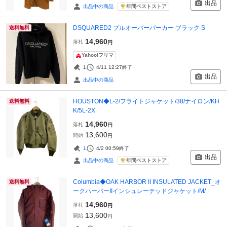
出品
年間ベストストア
出品中の商品
DSQUARED2 プルオーバーパーカー ブラック S
送料無料
14,960
落札
円
Yahoo!フリマ
1
4/11 12:27
終了
出品
出品中の商品
HOUSTON◆L-2/フライトジャケット/38/ナイロン/KH
送料無料
K/5L-2X
14,960
落札
円
13,600
開始
円
1
4/2 00:59
終了
出品
年間ベストストア
出品中の商品
Columbia◆OAK HARBOR II INSULATED JACKET_オ
送料無料
ークハーバーIIインシュレーテッドジャケット/M/
14,960
落札
円
13,600
開始
円