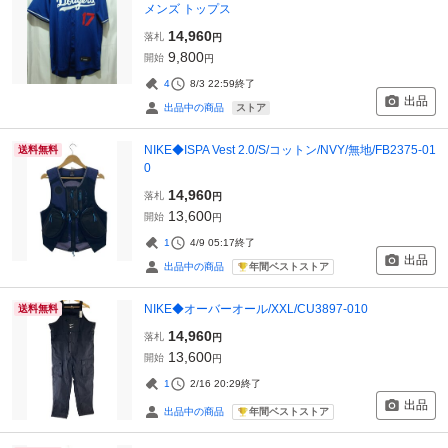
メンズ トップス
14,960
落札
円
9,800
開始
円
4
8/3 22:59
終了
出品
ストア
出品中の商品
NIKE◆ISPA Vest 2.0/S/コットン/NVY/無地/FB2375-01
送料無料
0
14,960
落札
円
13,600
開始
円
1
4/9 05:17
終了
出品
年間ベストストア
出品中の商品
NIKE◆オーバーオール/XXL/CU3897-010
送料無料
14,960
落札
円
13,600
開始
円
1
2/16 20:29
終了
出品
年間ベストストア
出品中の商品