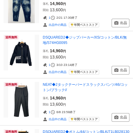
14,960
落札
円
13,600
開始
円
1
2/21 17:30
終了
出品
年間ベストストア
出品中の商品
DSQUARED2◆ジップパーカー/XS/コットン/BLK/無
送料無料
地/S74HG0095
14,960
落札
円
13,600
開始
円
1
3/10 23:14
終了
出品
年間ベストストア
出品中の商品
NEAT◆2タックテーパードスラックスパンツ/46/コッ
送料無料
トン/ブラック//
14,960
落札
円
13,600
開始
円
1
6/8 23:59
終了
出品
年間ベストストア
出品中の商品
DSQUARED2◆ボトム/44/コットン/BLK/71LB028130
送料無料