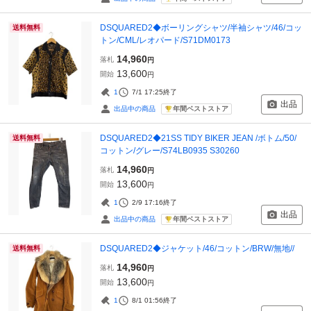
DSQUARED2◆ボーリングシャツ/半袖シャツ/46/コッ
送料無料
トン/CML/レオパード/S71DM0173
14,960
落札
円
13,600
開始
円
1
7/1 17:25
終了
出品
年間ベストストア
出品中の商品
DSQUARED2◆21SS TIDY BIKER JEAN /ボトム/50/
送料無料
コットン/グレー/S74LB0935 S30260
14,960
落札
円
13,600
開始
円
1
2/9 17:16
終了
出品
年間ベストストア
出品中の商品
DSQUARED2◆ジャケット/46/コットン/BRW/無地//
送料無料
14,960
落札
円
13,600
開始
円
1
8/1 01:56
終了