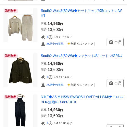
South2 West8(S2W8)◆セットアップ/XS/コットン/W
送料無料
HT
14,960
落札
円
13,600
開始
円
1
3/9 20:15
終了
出品
年間ベストストア
出品中の商品
South2 West8(S2W8)◆ジャケット/S/コットン/GRN//
送料無料
14,960
落札
円
13,600
開始
円
1
2/9 11:14
終了
出品
年間ベストストア
出品中の商品
NIKE◆AS M NSW SWOOSH OVERALLS/M/ナイロン/
送料無料
BLK/無地/CU3897-010
14,960
落札
円
13,600
開始
円
1
6/4 00:03
終了