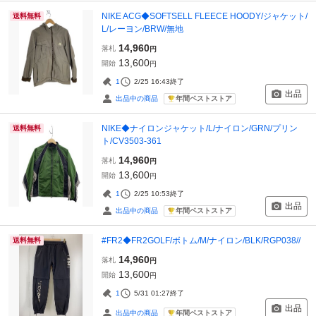
NIKE ACG◆SOFTSELL FLEECE HOODY/ジャケット/
送料無料
L/レーヨン/BRW/無地
14,960
落札
円
13,600
開始
円
1
2/25 16:43
終了
出品
年間ベストストア
出品中の商品
NIKE◆ナイロンジャケット/L/ナイロン/GRN/プリン
送料無料
ト/CV3503-361
14,960
落札
円
13,600
開始
円
1
2/25 10:53
終了
出品
年間ベストストア
出品中の商品
#FR2◆FR2GOLF/ボトム/M/ナイロン/BLK/RGP038//
送料無料
14,960
落札
円
13,600
開始
円
1
5/31 01:27
終了
出品
年間ベストストア
出品中の商品