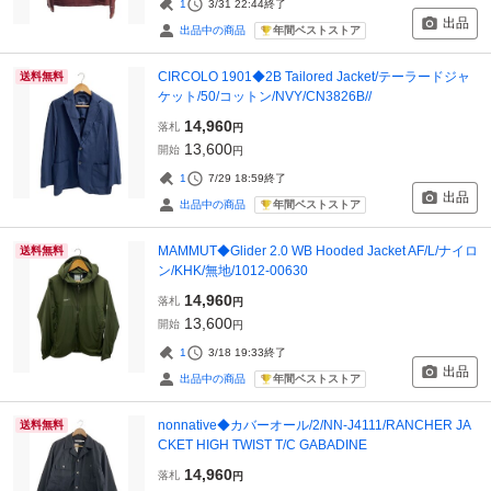
1
3/31 22:44
終了
出品
年間ベストストア
出品中の商品
CIRCOLO 1901◆2B Tailored Jacket/テーラードジャ
送料無料
ケット/50/コットン/NVY/CN3826B//
14,960
落札
円
13,600
開始
円
1
7/29 18:59
終了
出品
年間ベストストア
出品中の商品
MAMMUT◆Glider 2.0 WB Hooded Jacket AF/L/ナイロ
送料無料
ン/KHK/無地/1012-00630
14,960
落札
円
13,600
開始
円
1
3/18 19:33
終了
出品
年間ベストストア
出品中の商品
nonnative◆カバーオール/2/NN-J4111/RANCHER JA
送料無料
CKET HIGH TWIST T/C GABADINE
14,960
落札
円