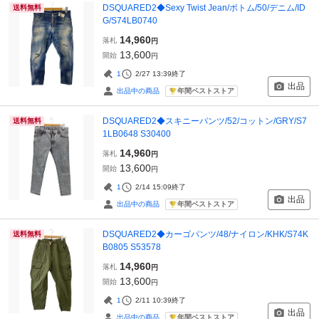
DSQUARED2◆Sexy Twist Jean/ボトム/50/デニム/ID
送料無料
G/S74LB0740
14,960
落札
円
13,600
開始
円
1
2/27 13:39
終了
出品
年間ベストストア
出品中の商品
DSQUARED2◆スキニーパンツ/52/コットン/GRY/S7
送料無料
1LB0648 S30400
14,960
落札
円
13,600
開始
円
1
2/14 15:09
終了
出品
年間ベストストア
出品中の商品
DSQUARED2◆カーゴパンツ/48/ナイロン/KHK/S74K
送料無料
B0805 S53578
14,960
落札
円
13,600
開始
円
1
2/11 10:39
終了
出品
年間ベストストア
出品中の商品