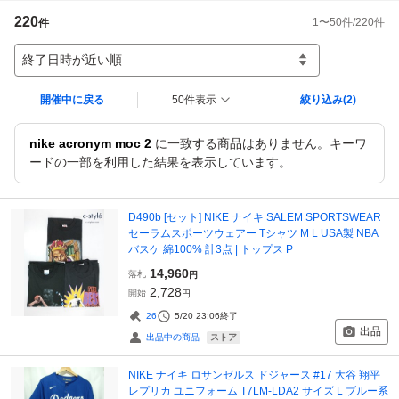
220
1
〜
50
件/
220
件
件
終了日時が近い順
開催中に戻る
50件表示
絞り込み
(2)
nike acronym moc 2
に一致する商品はありません。キーワ
ードの一部を利用した結果を表示しています。
D490b [セット] NIKE ナイキ SALEM SPORTSWEAR
セーラムスポーツウェアー Tシャツ M L USA製 NBA
バスケ 綿100% 計3点 | トップス P
14,960
落札
円
2,728
開始
円
26
5/20 23:06
終了
出品
ストア
出品中の商品
NIKE ナイキ ロサンゼルス ドジャース #17 大谷 翔平
レプリカ ユニフォーム T7LM-LDA2 サイズ L ブルー系