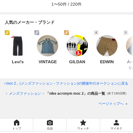
1
〜
50
件 /
220
件
人気のメーカー・ブランド
1
2
3
4
5
Levi's
VINTAGE
GILDAN
EDWIN
Am
V
ronym moc 2」(メンズファッション - ファッション)
の開催中のオークションに戻る
ョン
メンズファッション
「nike acronym moc 2」の商品一覧
（終了180日間）
ページトップへ
トップ
出品
ウォッチ
マイオク