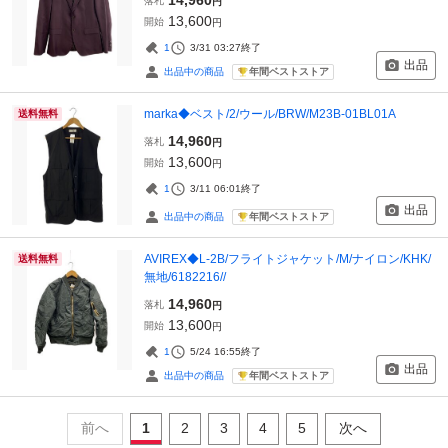
落札
円
13,600
開始
円
1
3/31 03:27
終了
出品
年間ベストストア
出品中の商品
marka◆ベスト/2/ウール/BRW/M23B-01BL01A
送料無料
14,960
落札
円
13,600
開始
円
1
3/11 06:01
終了
出品
年間ベストストア
出品中の商品
AVIREX◆L-2B/フライトジャケット/M/ナイロン/KHK/
送料無料
無地/6182216//
14,960
落札
円
13,600
開始
円
1
5/24 16:55
終了
出品
年間ベストストア
出品中の商品
前へ
1
2
3
4
5
次へ