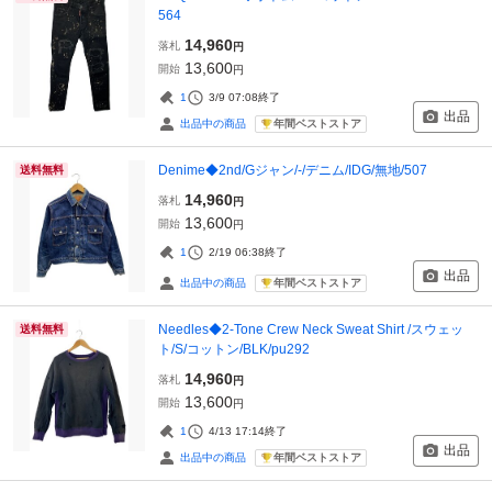
564
14,960
落札
円
13,600
開始
円
1
3/9 07:08
終了
出品
年間ベストストア
出品中の商品
Denime◆2nd/Gジャン/-/デニム/IDG/無地/507
送料無料
14,960
落札
円
13,600
開始
円
1
2/19 06:38
終了
出品
年間ベストストア
出品中の商品
Needles◆2-Tone Crew Neck Sweat Shirt /スウェッ
送料無料
ト/S/コットン/BLK/pu292
14,960
落札
円
13,600
開始
円
1
4/13 17:14
終了
出品
年間ベストストア
出品中の商品