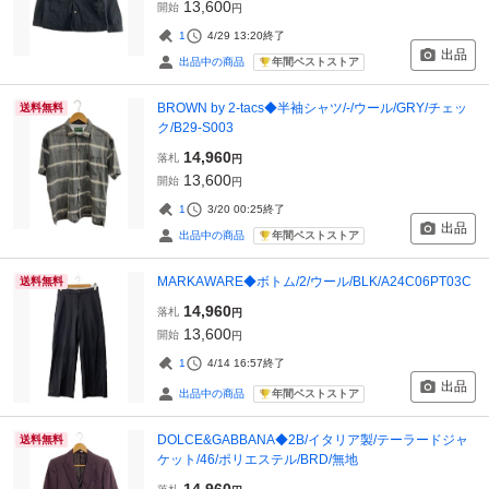
13,600
開始
円
1
4/29 13:20
終了
出品
年間ベストストア
出品中の商品
BROWN by 2-tacs◆半袖シャツ/-/ウール/GRY/チェッ
送料無料
ク/B29-S003
14,960
落札
円
13,600
開始
円
1
3/20 00:25
終了
出品
年間ベストストア
出品中の商品
MARKAWARE◆ボトム/2/ウール/BLK/A24C06PT03C
送料無料
14,960
落札
円
13,600
開始
円
1
4/14 16:57
終了
出品
年間ベストストア
出品中の商品
DOLCE&GABBANA◆2B/イタリア製/テーラードジャ
送料無料
ケット/46/ポリエステル/BRD/無地
14,960