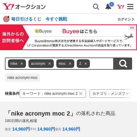
i
毎日引けるくじ 今すぐ挑戦
ログイン
nike
acronym
moc
2
nike acronym moc
検索条件
キーワード
：
nike acronym moc 2
カテゴリ
：
メンズファッシ
「nike acronym moc 2」
の落札された商品
180
日間の落札相場
14,960
円
14,960
円
14,960
円
最安
平均
最高