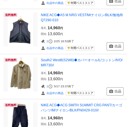
出品
年間ベストストア
出品中の商品
NIKE ACG◆AS M NRG VEST/M/ナイロン/BLK/無地/B
送料無料
Q7290-010
14,960
落札
円
13,600
開始
円
1
2/25 16:52
終了
出品
年間ベストストア
出品中の商品
South2 West8(S2W8)◆カバーオール/L/コットン/IVO/
送料無料
MR730//
14,960
落札
円
13,600
開始
円
1
5/17 23:37
終了
出品
年間ベストストア
出品中の商品
NIKE ACG◆ACG SMITH SUMMIT CRG PANT/カーゴ
送料無料
パンツ/M/ナイロン/BLK/FN0429-010//
14,960
落札
円
13,600
開始
円