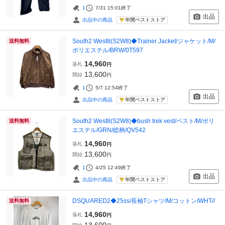
1
7/31 15:01
終了
出品
年間ベストストア
出品中の商品
South2 West8(S2W8)◆Trainer Jacket/ジャケット/M/
送料無料
ポリエステル/BRW/0T597
14,960
落札
円
13,600
開始
円
1
5/7 12:54
終了
出品
年間ベストストア
出品中の商品
South2 West8(S2W8)◆bush trek vest/ベスト/M/ポリ
送料無料
エステル/GRN/総柄/QV542
14,960
落札
円
13,600
開始
円
1
4/25 12:49
終了
出品
年間ベストストア
出品中の商品
DSQUARED2◆25ss/長袖Tシャツ/M/コットン/WHT//
送料無料
14,960
落札
円
13,600