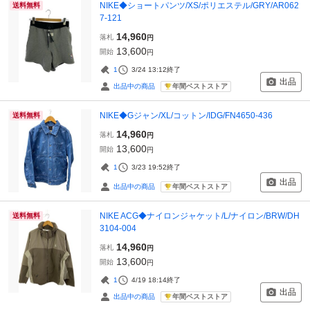
NIKE◆ショートパンツ/XS/ポリエステル/GRY/AR062
送料無料
7-121
14,960
落札
円
13,600
開始
円
1
3/24 13:12
終了
出品
年間ベストストア
出品中の商品
NIKE◆Gジャン/XL/コットン/IDG/FN4650-436
送料無料
14,960
落札
円
13,600
開始
円
1
3/23 19:52
終了
出品
年間ベストストア
出品中の商品
NIKE ACG◆ナイロンジャケット/L/ナイロン/BRW/DH
送料無料
3104-004
14,960
落札
円
13,600
開始
円
1
4/19 18:14
終了
出品
年間ベストストア
出品中の商品