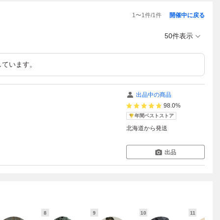
1
〜
1
件/
1
件
開催中に戻る
50件表示
しています。
出品中の商品
98.0%
年間ベストストア
北海道
から発送
出品
8
9
10
11