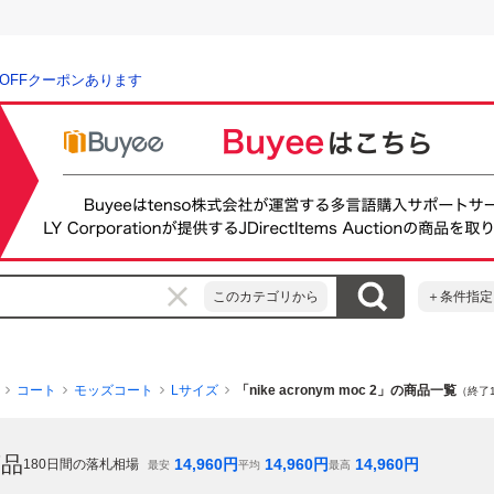
％OFFクーポンあります
このカテゴリから
＋条件指定
コート
モッズコート
Lサイズ
「nike acronym moc 2」の商品一覧
（終了
商品
14,960
円
14,960
円
14,960
円
180
日間の落札相場
最安
平均
最高