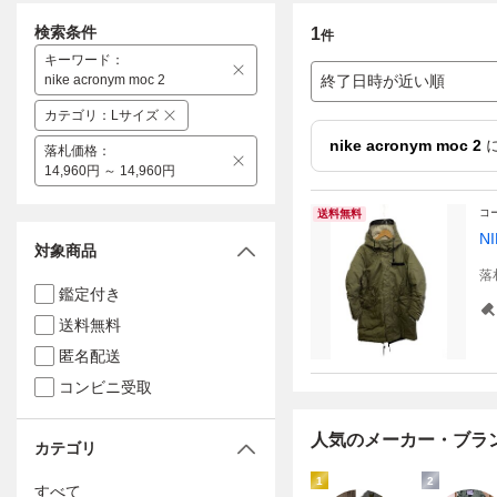
検索条件
1
件
キーワード
：
nike acronym moc 2
終了日時が近い順
カテゴリ
：
Lサイズ
nike acronym moc 2
落札価格
：
14,960円 ～ 14,960円
コ
送料無料
N
対象商品
落
鑑定付き
送料無料
匿名配送
コンビニ受取
人気のメーカー・ブラ
カテゴリ
1
2
すべて