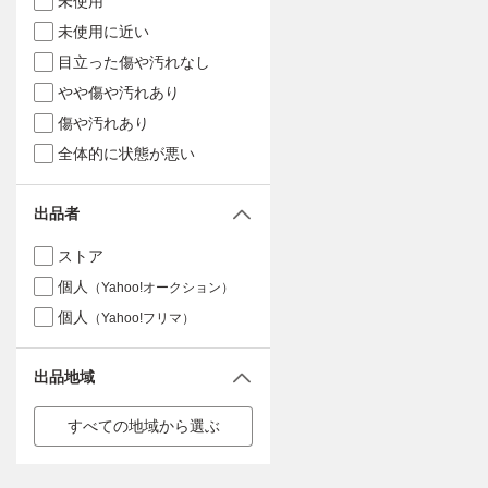
未使用
未使用に近い
目立った傷や汚れなし
やや傷や汚れあり
傷や汚れあり
全体的に状態が悪い
出品者
ストア
個人
（Yahoo!オークション）
個人
（Yahoo!フリマ）
出品地域
すべての地域から選ぶ