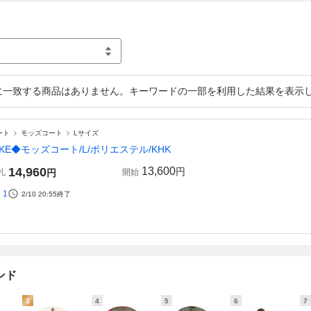
に一致する商品はありません。キーワードの一部を利用した結果を表示
ート
モッズコート
Lサイズ
IKE◆モッズコート/L/ポリエステル/KHK
14,960
13,600
円
札
円
開始
1
2/10 20:55
終了
ンド
3
4
5
6
7