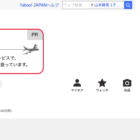
Yahoo! JAPAN
ヘルプ
山本舞香 1子出産
マイオク
ウォッチ
出品
180日間）