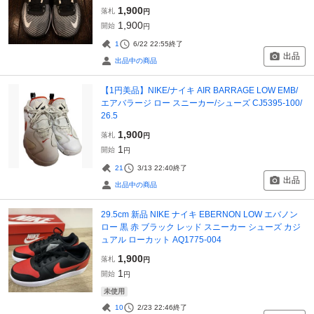
1,900
落札
円
1,900
開始
円
1
6/22 22:55
終了
出品
出品中の商品
【1円美品】NIKE/ナイキ AIR BARRAGE LOW EMB/
エアバラージ ロー スニーカー/シューズ CJ5395-100/
26.5
1,900
落札
円
1
開始
円
21
3/13 22:40
終了
出品
出品中の商品
29.5cm 新品 NIKE ナイキ EBERNON LOW エバノン
ロー 黒 赤 ブラック レッド スニーカー シューズ カジ
ュアル ローカット AQ1775-004
1,900
落札
円
1
開始
円
未使用
10
2/23 22:46
終了