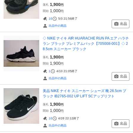
1,900
落札
円
1,000
開始
円
10
5/3 21:56
終了
出品
出品中の商品
◇ NIKE ナイキ AIR HUARACHE RUN PA エア ハラチ
ラン ブラック プレミアムパック【705008-001】◇ 2
8.5cm スニーカー ブラック
1,900
落札
円
1,900
開始
円
1
4/10 21:05
終了
出品
出品中の商品
美品 NIKE ナイキ スニーカー シューズ 靴 26.5cm ブ
ラック IB2765-002 UP LIFT SCアップリフト
1,900
落札
円
1,000
開始
円
10
4/26 22:12
終了
出品
出品中の商品