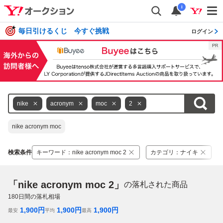
i
毎日引けるくじ 今すぐ挑戦
ログイン
nike
acronym
moc
2
nike acronym moc
検索条件
キーワード
：
nike acronym moc 2
カテゴリ
：
ナイキ
「nike acronym moc 2」
の落札された商品
180
日間の落札相場
1,900
円
1,900
円
1,900
円
最安
平均
最高