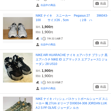
出品
出品中の商品
NIKE ナイキ スニーカー Pegasus 27 396043-
100 サイズ26，5cm （２B ハ
1,900
落札
円
1,900
開始
円
1
7/9 22:14
終了
出品
出品中の商品
NIKE AIR HUARACHE ナイキ エアハラチ ブラック 黒
エアハラチ NIKE ID エアマックス エアフォース1 ジョ
ーダン 28 US10
1,900
落札
円
1,900
開始
円
1
5/3 22:05
終了
出品
出品中の商品
NIKE ナイキ バッシュ バスケットボールシューズ スニ
ーカー 靴 27cm オリーブ DX9034-308 JORDAN LUK
A 2 S PF OLIVE ジョーダン ルカ