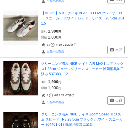
出品中の商品
【M0265】NIKE ナイキ BLAZER LOW ブレーザーロ
ー スニーカー ホワイト レッド サイズ 28.5cm US1
1.5
1,900
落札
円
1,000
開始
円
12
4/19 21:22
終了
出品
出品中の商品
クリーニング済み NIKE ナイキ AIR MAX1 エアマック
ス1 28cm ジョージグリーン スニーカー 除菌消臭加工
済み 537383-112
1,900
落札
円
1,900
開始
円
1
6/17 22:07
終了
出品
出品中の商品
クリーニング済み NIKE ナイキ Zoom Speed TR3 ズー
ム スピード TR3 28.5cm ブラック ホワイト スニーカ
ー 804401-017 除菌消臭加工済み