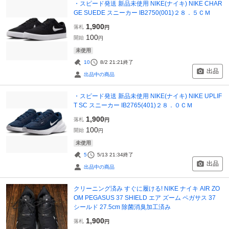
・スピード発送 新品未使用 NIKE(ナイキ) NIKE CHAR
GE SUEDE スニーカー IB2750(001)２８．５ＣＭ
1,900
落札
円
100
開始
円
未使用
10
8/2 21:21
終了
出品
出品中の商品
・スピード発送 新品未使用 NIKE(ナイキ) NIKE UPLIF
T SC スニーカー IB2765(401)２８．０ＣＭ
1,900
落札
円
100
開始
円
未使用
5
5/13 21:34
終了
出品
出品中の商品
クリーニング済み すぐに履ける! NIKE ナイキ AIR ZO
OM PEGASUS 37 SHIELD エア ズーム ペガサス 37
シールド 27.5cm 除菌消臭加工済み
1,900
落札
円