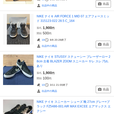
出品
出品中の商品
NIKE ナイキ AIR FORCE 1 MID 07 エアフォースミッ
ド 315123-022 28.5 C_164
1,900
落札
円
500
開始
円
19
8/6 20:28
終了
出品
出品中の商品
NIKE ナイキ STUSSY ステューシー ブレーザーロー 2
8cm 古着 BLAZER ZOOM スニーカー ヤレ スレ 汚れ
あり
1,900
落札
円
100
開始
円
10
3/11 21:00
終了
出品
出品中の商品
NIKE ナイキ スニーカー シューズ 靴 27cm グレー×ブ
ラック FZ5486-001 AIR MAX EXCEE エアマックス エ
クシー