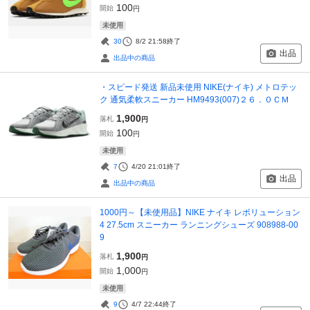
100
開始
円
未使用
30
8/2 21:58
終了
出品
出品中の商品
・スピード発送 新品未使用 NIKE(ナイキ) メトロテッ
ク 通気柔軟スニーカー HM9493(007)２６．０ＣＭ
1,900
落札
円
100
開始
円
未使用
7
4/20 21:01
終了
出品
出品中の商品
1000円～【未使用品】NIKE ナイキ レボリューション
4 27.5cm スニーカー ランニングシューズ 908988-00
9
1,900
落札
円
1,000
開始
円
未使用
9
4/7 22:44
終了