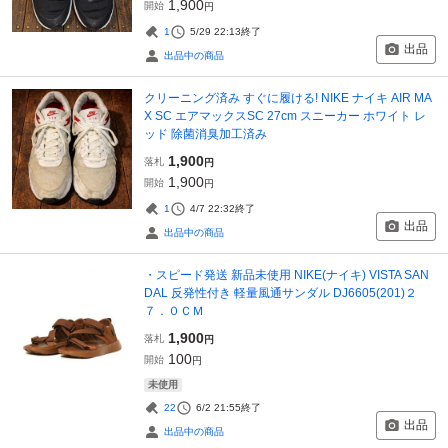
1,900
開始
円
1
5/29 22:13
終了
出品
出品中の商品
クリーニング済み すぐに履ける! NIKE ナイキ AIR MA
X SC エアマックスSC 27cm スニーカー ホワイト レ
ッド 除菌消臭加工済み
1,900
落札
円
1,900
開始
円
1
4/7 22:32
終了
出品
出品中の商品
・スピード発送 新品未使用 NIKE(ナイキ) VISTA SAN
DAL 反発性付き 軽量風通サンダル DJ6605(201)２
７．０ＣＭ
1,900
落札
円
100
開始
円
未使用
22
6/2 21:55
終了
出品
出品中の商品