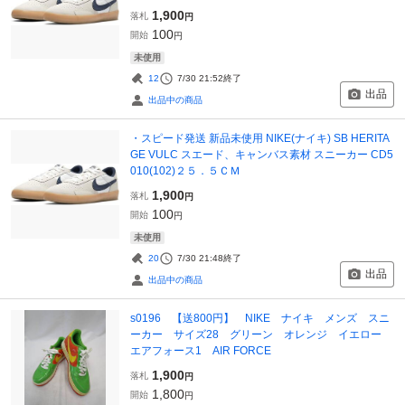
1,900
落札
円
100
開始
円
未使用
12
7/30 21:52
終了
出品
出品中の商品
・スピード発送 新品未使用 NIKE(ナイキ) SB HERITA
GE VULC スエード、キャンバス素材 スニーカー CD5
010(102)２５．５ＣＭ
1,900
落札
円
100
開始
円
未使用
20
7/30 21:48
終了
出品
出品中の商品
s0196 【送800円】 NIKE ナイキ メンズ スニ
ーカー サイズ28 グリーン オレンジ イエロー
エアフォース1 AIR FORCE
1,900
落札
円
1,800
開始
円