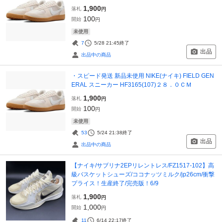
1,900
落札
円
100
開始
円
未使用
7
5/28 21:45
終了
出品
出品中の商品
・スピード発送 新品未使用 NIKE(ナイキ) FIELD GEN
ERAL スニーカー HF3165(107)２８．０ＣＭ
1,900
落札
円
100
開始
円
未使用
53
5/24 21:38
終了
出品
出品中の商品
【ナイキ/サブリナ2EPリレントレス/FZ1517-102】高
級バスケットシューズ/ココナッツミルク/jp26cm/衝撃
プライス！生産終了/完売版！6/9
1,900
落札
円
1,000
開始
円
11
6/14 22:17
終了