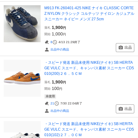
M913 FK-260401-425 NIKE ナイキ CLASSIC CORTE
Z NYLON クラシック コルテッツ ナイロン カジュアル
スニーカー ネイビー メンズ 27.5cm
1,900
落札
円
1,000
開始
円
8
4/13 21:29
終了
出品
出品中の商品
・スピード発送 新品未使用 NIKE(ナイキ) SB HERITA
GE VULC スエード、キャンバス素材 スニーカー CD5
010(200)２６．５ＣＭ
1,900
落札
円
100
開始
円
未使用
21
7/30 22:04
終了
出品
出品中の商品
・スピード発送 新品未使用 NIKE(ナイキ) SB HERITA
GE VULC スエード、キャンバス素材 スニーカー CD5
010(102)２７．０ＣＭ