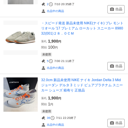
2
7/10 20:35
終了
出品
出品中の商品
・スピード発送 新品未使用 NIKE(ナイキ) プレ モント
リオール '17 プレミアム ローカット スニーカー 8980
32(001)２８．０ＣＭ
1,900
落札
円
100
開始
円
未使用
5
7/30 21:11
終了
出品
出品中の商品
32.0cm 新品未使用 NIKE ナイキ Jordan Delta 3 Mid
ジョーダン デルタ 3 ミッド ピュアプラチナム スニー
カー シューズ 箱有り 正規品
1,900
落札
円
1
開始
円
未使用
36
7/11 22:20
終了
出品
出品中の商品