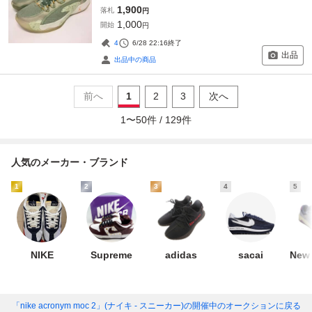
1,900
落札
円
1,000
開始
円
4
6/28 22:16
終了
出品
出品中の商品
前へ
1
2
3
次へ
1
〜
50
件 /
129
件
人気のメーカー・ブランド
1
2
3
4
5
NIKE
Supreme
adidas
sacai
New 
「nike acronym moc 2」(ナイキ - スニーカー)
の開催中のオークションに戻る