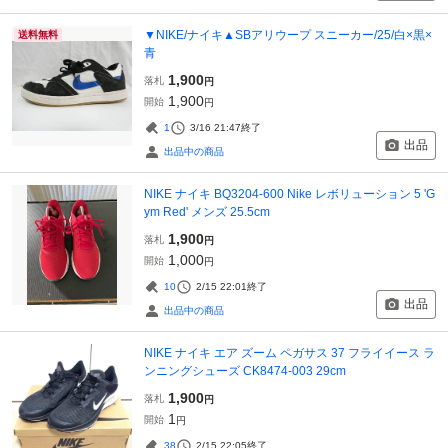
▼NIKE/ナイキ▲SBアリウープ スニーカー/25/白×黒×
送料無料
青
1,900
落札
円
1,900
開始
円
1
3/16 21:47
終了
出品
出品中の商品
NIKE ナイキ BQ3204-600 Nike レボリューション 5 'G
ym Red' メンズ 25.5cm
1,900
落札
円
1,000
開始
円
10
2/15 22:01
終了
出品
出品中の商品
NIKE ナイキ エア ズーム ペガサス 37 フライイース ラ
ンニングシューズ CK8474-003 29cm
1,900
落札
円
1
開始
円
38
2/15 22:05
終了