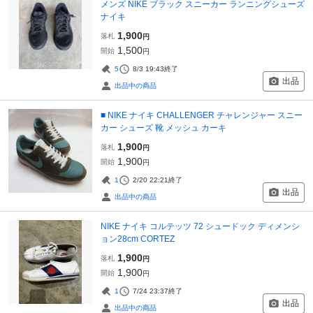
メンズ NIKE ブラック スニーカー ランニングシューズ
ナイキ
1,900
落札
円
1,500
開始
円
5
8/3 19:43
終了
出品
出品中の商品
■ NIKE ナイキ CHALLENGER チャレンジャー スニー
カー シューズ 靴 メッシュ カーキ
1,900
落札
円
1,900
開始
円
1
2/20 22:21
終了
出品
出品中の商品
NIKE ナイキ コルテッツ 72 シュードック ディメンシ
ョン28cm CORTEZ
1,900
落札
円
1,900
開始
円
1
7/24 23:37
終了
出品
出品中の商品