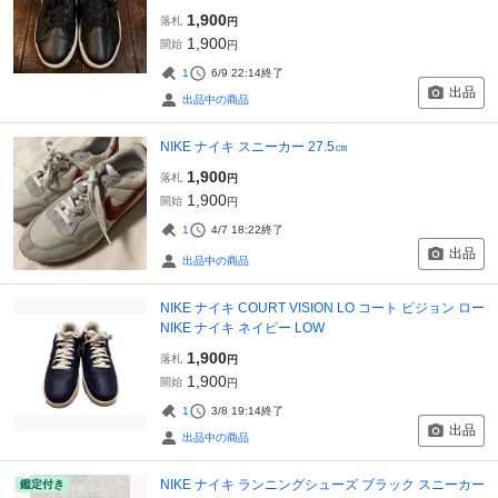
1,900
落札
円
1,900
開始
円
1
6/9 22:14
終了
出品
出品中の商品
NIKE ナイキ スニーカー 27.5㎝
1,900
落札
円
1,900
開始
円
1
4/7 18:22
終了
出品
出品中の商品
NIKE ナイキ COURT VISION LO コート ビジョン ロー
NIKE ナイキ ネイビー LOW
1,900
落札
円
1,900
開始
円
1
3/8 19:14
終了
出品
出品中の商品
NIKE ナイキ ランニングシューズ ブラック スニーカー
鑑定付き