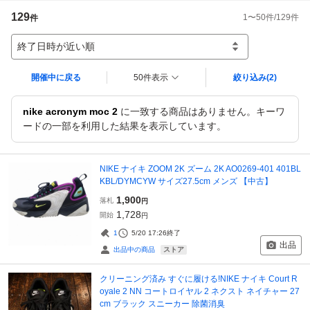
129
1
〜
50
件/
129
件
件
終了日時が近い順
開催中に戻る
50件表示
絞り込み
(2)
nike acronym moc 2
に一致する商品はありません。キーワ
ードの一部を利用した結果を表示しています。
NIKE ナイキ ZOOM 2K ズーム 2K AO0269-401 401BL
KBL/DYMCYW サイズ27.5cm メンズ 【中古】
1,900
落札
円
1,728
開始
円
1
5/20 17:26
終了
出品
ストア
出品中の商品
クリーニング済み すぐに履ける!NIKE ナイキ Court R
oyale 2 NN コートロイヤル 2 ネクスト ネイチャー 27
cm ブラック スニーカー 除菌消臭