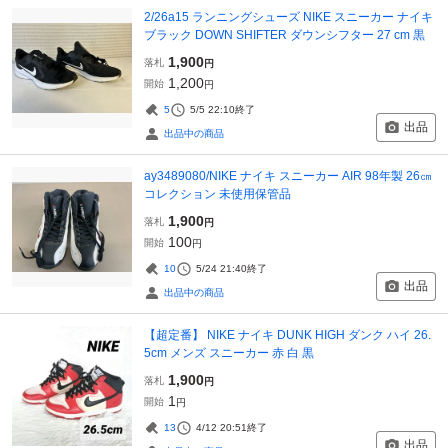
2/26a15 ランニングシューズ NIKE スニーカー ナイキ
ブラック DOWN SHIFTER ダウンシフター 27 cm 黒
1,900
落札
円
1,200
開始
円
5
5/5 22:10
終了
出品
出品中の商品
ay3489080/NIKE ナイキ スニーカー AIR 98年製 26㎝
コレクション 未使用保管品
1,900
落札
円
100
開始
円
10
5/24 21:40
終了
出品
出品中の商品
【超定番】 NIKE ナイキ DUNK HIGH ダンク ハイ 26.
5cm メンズ スニーカー 赤 白 黒
1,900
落札
円
1
開始
円
13
4/12 20:51
終了
出品