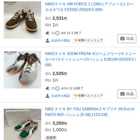
NIKE/ナイキ AIR FORCE 1 LOW/エアフォース1 ロー
カカオワオ FZ3592-259/29.5 /080
2,531
落札
円
1
開始
円
13
6/6 21:17
終了
出品
年間ベストストア
出品中の商品
NIKE/ナイキ ZOOM FREAK 4/ズームフリーク4 スニー
カー/バスケットシューズ/バッシュ DJ6149-003/29.5 /
080
2,535
落札
円
1
開始
円
15
4/14 21:32
終了
出品
年間ベストストア
出品中の商品
NIKE ナイキ BY YOU SABRINA 2 サブリナ 29.5cm H
F0670-900 バッシュ [5-38] 115/133E
3,250
落札
円
1,000
開始
円
未使用