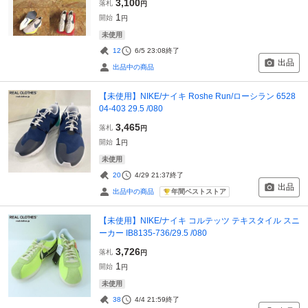
3,100
落札
円
1
開始
円
未使用
12
6/5 23:08
終了
出品
出品中の商品
【未使用】NIKE/ナイキ Roshe Run/ローシラン 6528
04-403 29.5 /080
3,465
落札
円
1
開始
円
未使用
20
4/29 21:37
終了
出品
年間ベストストア
出品中の商品
【未使用】NIKE/ナイキ コルテッツ テキスタイル スニ
ーカー IB8135-736/29.5 /080
3,726
落札
円
1
開始
円
未使用
38
4/4 21:59
終了