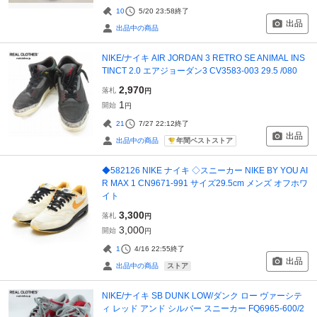
10
5/20 23:58
終了
出品
出品中の商品
NIKE/ナイキ AIR JORDAN 3 RETRO SE ANIMAL INS
TINCT 2.0 エアジョーダン3 CV3583-003 29.5 /080
2,970
落札
円
1
開始
円
21
7/27 22:12
終了
出品
年間ベストストア
出品中の商品
◆582126 NIKE ナイキ ◇スニーカー NIKE BY YOU AI
R MAX 1 CN9671-991 サイズ29.5cm メンズ オフホワ
イト
3,300
落札
円
3,000
開始
円
1
4/16 22:55
終了
出品
ストア
出品中の商品
NIKE/ナイキ SB DUNK LOW/ダンク ロー ヴァーシテ
ィ レッド アンド シルバー スニーカー FQ6965-600/2