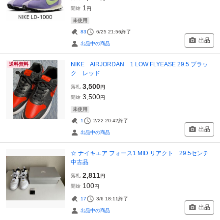
1
開始
円
未使用
83
6/25 21:56
終了
出品
出品中の商品
NIKE AIRJORDAN 1 LOW FLYEASE 29.5 ブラッ
送料無料
ク レッド
3,500
落札
円
3,500
開始
円
未使用
1
2/22 20:42
終了
出品
出品中の商品
☆ ナイキエア フォース1 MID リアクト 29.5センチ
中古品
2,811
落札
円
100
開始
円
17
3/6 18:11
終了
出品
出品中の商品