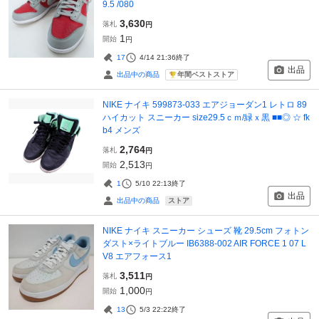
9.5 /080
3,630
落札
円
1
開始
円
17
4/14 21:36
終了
出品
年間ベストストア
出品中の商品
NIKE ナイキ 599873-033 エアジョーダン1 レトロ 89
ハイカット スニーカー size29.5ｃｍ/緑ｘ黒 ■■◎ ☆ fk
b4 メンズ
2,764
落札
円
2,513
開始
円
1
5/10 22:13
終了
出品
ストア
出品中の商品
NIKE ナイキ スニーカー シューズ 靴 29.5cm フォトン
ダスト×ライトブルー IB6388-002 AIR FORCE 1 07 L
V8 エアフォース1
3,511
落札
円
1,000
開始
円
13
5/3 22:22
終了