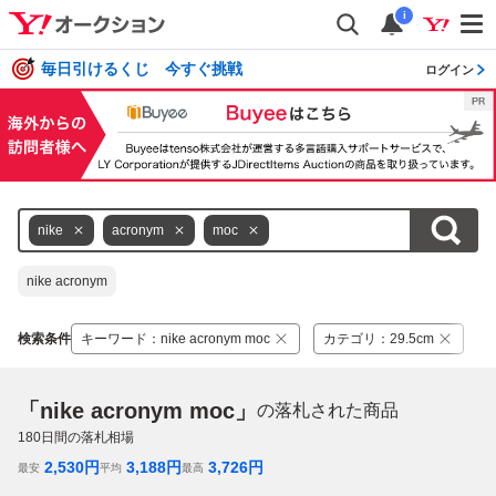
i
毎日引けるくじ 今すぐ挑戦
ログイン
nike
acronym
moc
nike acronym
検索条件
キーワード
：
nike acronym moc
カテゴリ
：
29.5cm
「nike acronym moc」
の落札された商品
180
日間の落札相場
2,530
円
3,188
円
3,726
円
最安
平均
最高