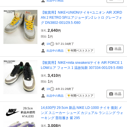
出品中の商品
【観賞用】NIKE×UNION/ナイキ×ユニオン AIR JORD
AN 2 RETRO SP/エアジョーダン2 レトロ グレーフォ
グ DN3802-001/29.5 /080
2,640
落札
円
1
開始
円
19
5/7 21:34
終了
出品
年間ベストストア
出品中の商品
【観賞用】NIKE×mita sneakers/ナイキ AIR FORCE 1
LOW/エア フォース 1 温故知新 307334-001/29.5 /080
3,410
落札
円
1
開始
円
19
4/9 21:26
終了
出品
年間ベストストア
出品中の商品
14,630円! 29.5cm 新品 NIKE LD-1000 ナイキ 復刻 メ
ンズ スニーカー シューズ カジュアル ランニング ウォ
ーキング 普段履き 紫 295
3,008
落札
円