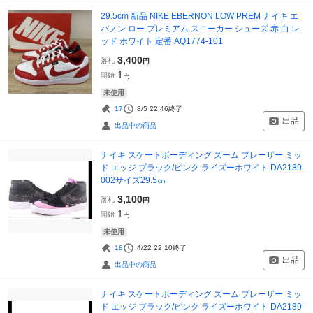
29.5cm 新品 NIKE EBERNON LOW PREM ナイキ エ
バノン ロー プレミアム スニーカー シューズ 赤 白 レ
ッド ホワイト 定番 AQ1774-101
3,400
落札
円
1
開始
円
未使用
17
8/5 22:46
終了
出品
出品中の商品
ナイキ スケートボーディング ズーム ブレーザー ミッ
ド エッジ ブラック/ピンク ライズーホワイト DA2189-
002サイズ29.5㎝
3,100
落札
円
1
開始
円
未使用
18
4/22 22:10
終了
出品
出品中の商品
ナイキ スケートボーディング ズーム ブレーザー ミッ
ド エッジ ブラック/ピンク ライズーホワイト DA2189-