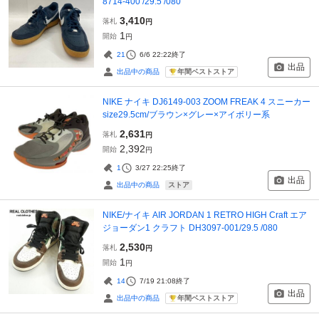
8714-400 /29.5 /080
3,410
落札
円
1
開始
円
21
6/6 22:22
終了
出品
年間ベストストア
出品中の商品
NIKE ナイキ DJ6149-003 ZOOM FREAK 4 スニーカー
size29.5cm/ブラウン×グレー×アイボリー系
2,631
落札
円
2,392
開始
円
1
3/27 22:25
終了
出品
ストア
出品中の商品
NIKE/ナイキ AIR JORDAN 1 RETRO HIGH Craft エア
ジョーダン1 クラフト DH3097-001/29.5 /080
2,530
落札
円
1
開始
円
14
7/19 21:08
終了
出品
年間ベストストア
出品中の商品