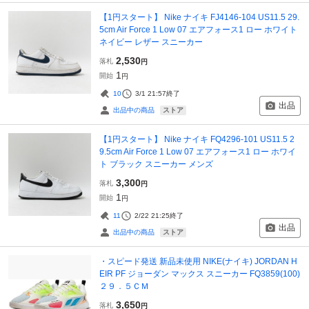
【1円スタート】 Nike ナイキ FJ4146-104 US11.5 29.
5cm Air Force 1 Low 07 エアフォース1 ロー ホワイト
ネイビー レザー スニーカー
2,530
落札
円
1
開始
円
10
3/1 21:57
終了
出品
ストア
出品中の商品
【1円スタート】 Nike ナイキ FQ4296-101 US11.5 2
9.5cm Air Force 1 Low 07 エアフォース1 ロー ホワイ
ト ブラック スニーカー メンズ
3,300
落札
円
1
開始
円
11
2/22 21:25
終了
出品
ストア
出品中の商品
・スピード発送 新品未使用 NIKE(ナイキ) JORDAN H
EIR PF ジョーダン マックス スニーカー FQ3859(100)
２９．５ＣＭ
3,650
落札
円