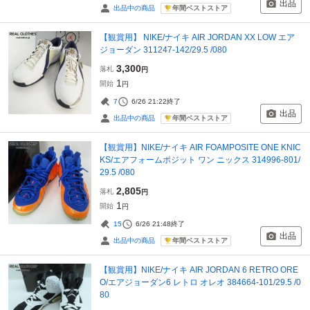
出品
年間ベストストア
出品中の商品
【観賞用】 NIKE/ナイキ AIR JORDAN XX LOW エア
ジョーダン 311247-142/29.5 /080
3,300
落札
円
1
開始
円
7
6/26 21:22
終了
出品
年間ベストストア
出品中の商品
【観賞用】NIKE/ナイキ AIR FOAMPOSITE ONE KNIC
KS/エアフォームポジット ワン ニックス 314996-801/
29.5 /080
2,805
落札
円
1
開始
円
15
6/26 21:48
終了
出品
年間ベストストア
出品中の商品
【観賞用】NIKE/ナイキ AIR JORDAN 6 RETRO ORE
O/エアジョーダン6 レトロ オレオ 384664-101/29.5 /0
80