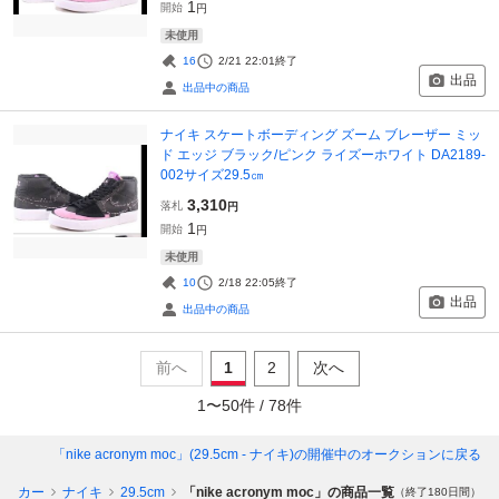
1
開始
円
未使用
16
2/21 22:01
終了
出品
出品中の商品
ナイキ スケートボーディング ズーム ブレーザー ミッ
ド エッジ ブラック/ピンク ライズーホワイト DA2189-
002サイズ29.5㎝
3,310
落札
円
1
開始
円
未使用
10
2/18 22:05
終了
出品
出品中の商品
前へ
1
2
次へ
1
〜
50
件 /
78
件
「nike acronym moc」(29.5cm - ナイキ)
の開催中のオークションに戻る
ニーカー
ナイキ
29.5cm
「nike acronym moc」の商品一覧
（終了180日間）