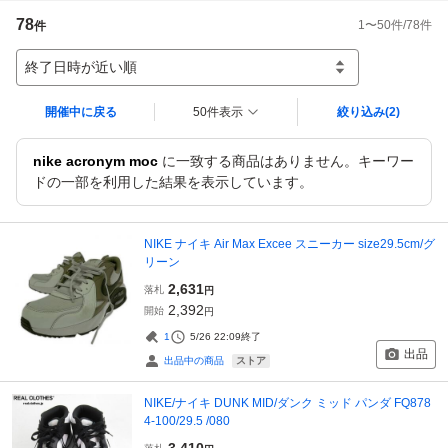
78
1
〜
50
件/
78
件
件
終了日時が近い順
開催中に戻る
50件表示
絞り込み
(2)
nike acronym moc
に一致する商品はありません。キーワー
ドの一部を利用した結果を表示しています。
NIKE ナイキ Air Max Excee スニーカー size29.5cm/グ
リーン
2,631
落札
円
2,392
開始
円
1
5/26 22:09
終了
出品
ストア
出品中の商品
NIKE/ナイキ DUNK MID/ダンク ミッド パンダ FQ878
4-100/29.5 /080
3,410