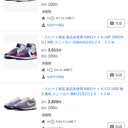
100
開始
円
未使用
16
4/7 21:19
終了
出品
出品中の商品
・スピード発送 新品未使用 NIKE(ナイキ) AIR JORDA
N 1 MID スニーカー DQ8426(102)２９．５ＣＭ
3,511
落札
円
100
開始
円
未使用
9
6/4 21:48
終了
出品
出品中の商品
・スピード発送 新品未使用 NIKE(ナイキ) LD-1000 耐
久通気 スニーカー IB8121(527)２９．５ＣＭ
2,820
落札
円
100
開始
円
未使用
33
5/24 21:44
終了
出品