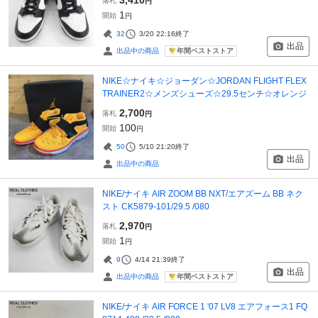
落札
円
1
開始
円
32
3/20 22:16
終了
出品
年間ベストストア
出品中の商品
NIKE☆ナイキ☆ジョーダン☆JORDAN FLIGHT FLEX
TRAINER2☆メンズシューズ☆29.5センチ☆オレンジ
2,700
落札
円
100
開始
円
50
5/10 21:20
終了
出品
出品中の商品
NIKE/ナイキ AIR ZOOM BB NXT/エアズーム BB ネク
スト CK5879-101/29.5 /080
2,970
落札
円
1
開始
円
9
4/14 21:39
終了
出品
年間ベストストア
出品中の商品
NIKE/ナイキ AIR FORCE 1 '07 LV8 エアフォース1 FQ