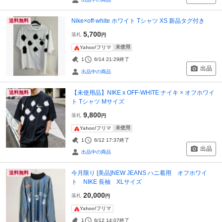
Nike×off-white ホワイト Tシャツ XS 新品タグ付き
送料無料
5,700
落札
円
未使用
Yahoo!フリマ
1
6/14 21:29
終了
出品
出品中の商品
【未使用品】NIKE x OFF-WHITE ナイキ × オフホワイ
送料無料
ト Tシャツ Mサイズ
9,800
落札
円
未使用
Yahoo!フリマ
1
6/12 17:37
終了
出品
出品中の商品
今月限り [美品]NEW JEANS ハニ着用 オフホワイ
送料無料
ト NIKE 長袖 XLサイズ
20,000
落札
円
Yahoo!フリマ
1
6/12 14:07
終了