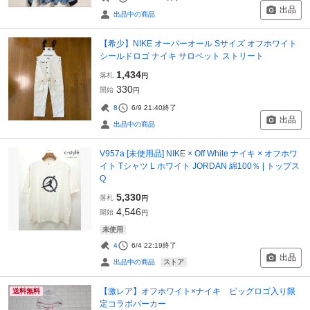
出品
出品中の商品
【希少】NIKE オーバーオール Sサイズ オフホワイト
シールドロゴ ナイキ サロペット ストリート
1,434
落札
円
330
開始
円
8
6/9 21:40
終了
出品
出品中の商品
V957a [未使用品] NIKE × Off White ナイキ × オフホワ
イト Tシャツ L ホワイト JORDAN 綿100％ | トップス
Q
5,330
落札
円
4,546
開始
円
未使用
4
6/4 22:19
終了
出品
ストア
出品中の商品
【激レア】オフホワイト×ナイキ ビッグロゴ入り限
送料無料
定コラボパーカー