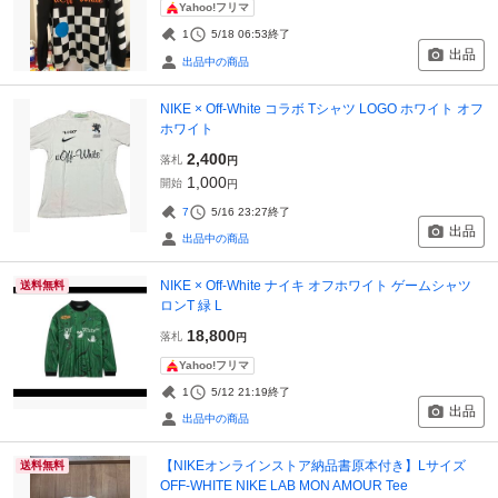
Yahoo!フリマ
1
5/18 06:53
終了
出品
出品中の商品
NIKE × Off-White コラボ Tシャツ LOGO ホワイト オフ
ホワイト
2,400
落札
円
1,000
開始
円
7
5/16 23:27
終了
出品
出品中の商品
NIKE × Off-White ナイキ オフホワイト ゲームシャツ
送料無料
ロンT 緑 L
18,800
落札
円
Yahoo!フリマ
1
5/12 21:19
終了
出品
出品中の商品
【NIKEオンラインストア納品書原本付き】Lサイズ
送料無料
OFF-WHITE NIKE LAB MON AMOUR Tee