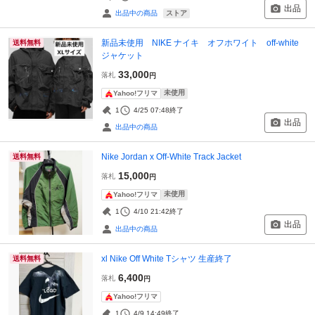
出品
ストア
出品中の商品
新品未使用 NIKE ナイキ オフホワイト off-white
送料無料
ジャケット
33,000
落札
円
未使用
Yahoo!フリマ
1
4/25 07:48
終了
出品
出品中の商品
Nike Jordan x Off-White Track Jacket
送料無料
15,000
落札
円
未使用
Yahoo!フリマ
1
4/10 21:42
終了
出品
出品中の商品
xl Nike Off White Tシャツ 生産終了
送料無料
6,400
落札
円
Yahoo!フリマ
1
4/9 14:49
終了