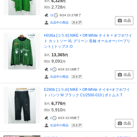
6,325
落札
円
2,728
開始
円
11
6/24 22:27
終了
出品
ストア
出品中の商品
H036a [コラボ] NIKE × Off-White ナイキ × オフホワイ
ト カットソー XL グリーン 長袖 オールオーバープリ
ント | トップス O
13,365
落札
円
9,091
開始
円
6
6/24 22:18
終了
出品
ストア
出品中の商品
E280b [コラボ] NIKE × Off-White ナイキ×オフホワイ
ト パンツ M ブラック CU2500-010 | ボトムス T
6,776
落札
円
5,910
開始
円
2
6/23 22:05
終了
出品
ストア
出品中の商品