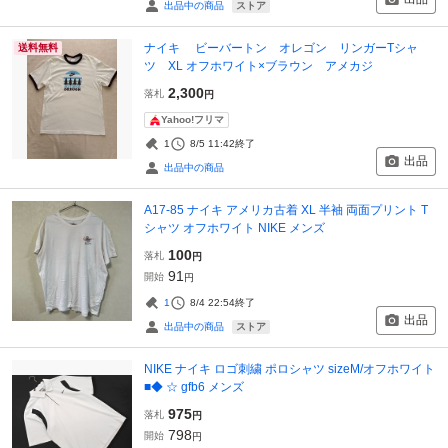
ストア
出品中の商品
ナイキ ビーバートン オレゴン リンガーTシャ
送料無料
ツ XL オフホワイト×ブラウン アメカジ
2,300
落札
円
Yahoo!フリマ
1
8/5 11:42
終了
出品
出品中の商品
A17-85 ナイキ アメリカ古着 XL 半袖 両面プリント T
シャツ オフホワイト NIKE メンズ
100
落札
円
91
開始
円
1
8/4 22:54
終了
出品
ストア
出品中の商品
NIKE ナイキ ロゴ刺繍 ポロシャツ sizeM/オフホワイト
■◆ ☆ gfb6 メンズ
975
落札
円
798
開始
円