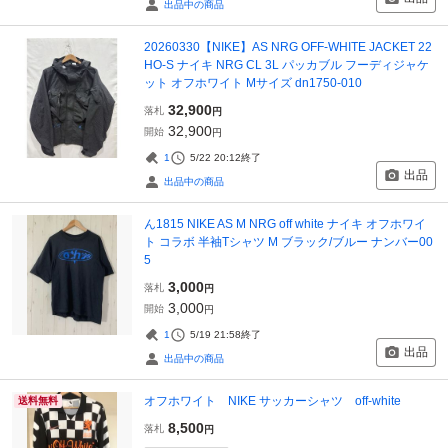
出品中の商品
20260330【NIKE】AS NRG OFF-WHITE JACKET 22
HO-S ナイキ NRG CL 3L パッカブル フーディジャケ
ット オフホワイト Mサイズ dn1750-010
32,900
落札
円
32,900
開始
円
1
5/22 20:12
終了
出品
出品中の商品
ん1815 NIKE AS M NRG off white ナイキ オフホワイ
ト コラボ 半袖Tシャツ M ブラック/ブルー ナンバー00
5
3,000
落札
円
3,000
開始
円
1
5/19 21:58
終了
出品
出品中の商品
オフホワイト NIKE サッカーシャツ off-white
送料無料
8,500
落札
円