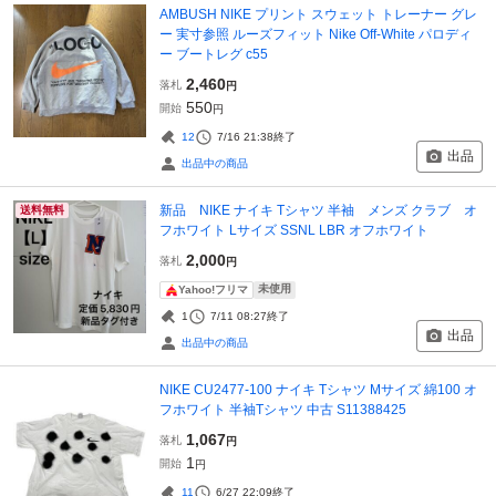
AMBUSH NIKE プリント スウェット トレーナー グレ
ー 実寸参照 ルーズフィット Nike Off-White パロディ
ー ブートレグ c55
2,460
落札
円
550
開始
円
12
7/16 21:38
終了
出品
出品中の商品
新品 NIKE ナイキ Tシャツ 半袖 メンズ クラブ オ
送料無料
フホワイト Lサイズ SSNL LBR オフホワイト
2,000
落札
円
未使用
Yahoo!フリマ
1
7/11 08:27
終了
出品
出品中の商品
NIKE CU2477-100 ナイキ Tシャツ Mサイズ 綿100 オ
フホワイト 半袖Tシャツ 中古 S11388425
1,067
落札
円
1
開始
円
11
6/27 22:09
終了