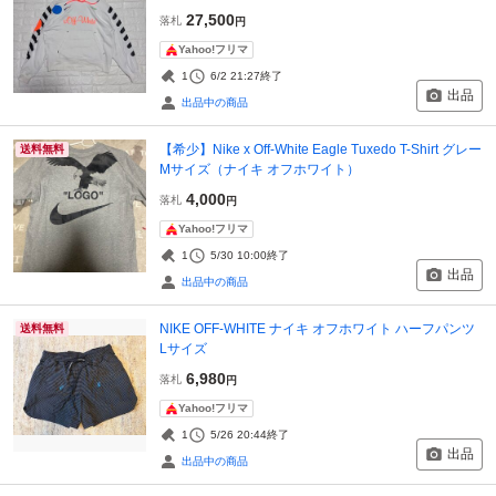
27,500
落札
円
Yahoo!フリマ
1
6/2 21:27
終了
出品
出品中の商品
【希少】Nike x Off-White Eagle Tuxedo T-Shirt グレー
送料無料
Mサイズ（ナイキ オフホワイト）
4,000
落札
円
Yahoo!フリマ
1
5/30 10:00
終了
出品
出品中の商品
NIKE OFF-WHITE ナイキ オフホワイト ハーフパンツ
送料無料
Lサイズ
6,980
落札
円
Yahoo!フリマ
1
5/26 20:44
終了
出品
出品中の商品