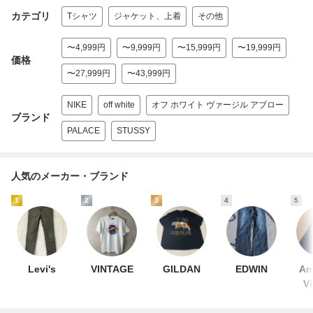
カテゴリ
Tシャツ
ジャケット、上着
その他
〜4,999円
〜9,999円
〜15,999円
〜19,999円
価格
〜27,999円
〜43,999円
NIKE
off white
オフ ホワイト ヴァージル アブロー
ブランド
PALACE
STUSSY
人気のメーカー・ブランド
1
2
3
4
5
Levi's
VINTAGE
GILDAN
EDWIN
Am
V