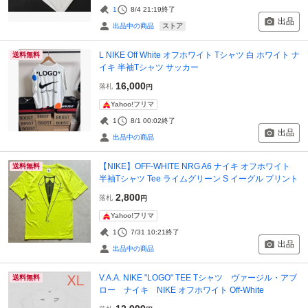
1
8/4 21:19
終了
出品
ストア
出品中の商品
L NIKE Off White オフホワイト Tシャツ 白 ホワイト ナ
送料無料
イキ 半袖Tシャツ サッカー
16,000
落札
円
Yahoo!フリマ
1
8/1 00:02
終了
出品
出品中の商品
【NIKE】OFF-WHITE NRG A6 ナイキ オフホワイト
送料無料
半袖Tシャツ Tee ライムグリーン S イーグル プリント
2,800
落札
円
Yahoo!フリマ
1
7/31 10:21
終了
出品
出品中の商品
V.A.A. NIKE "LOGO" TEE Tシャツ ヴァージル・アブ
送料無料
ロー ナイキ NIKE オフホワイト Off-White