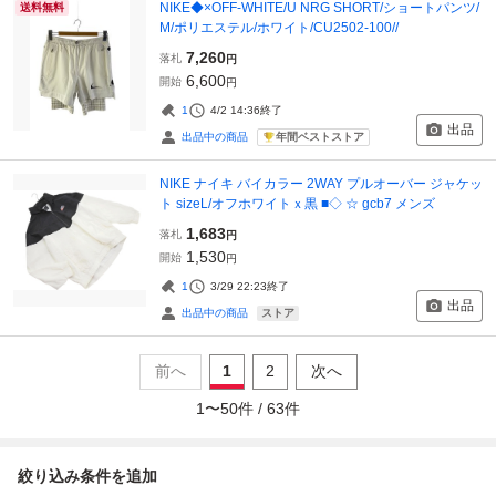
NIKE◆×OFF-WHITE/U NRG SHORT/ショートパンツ/
送料無料
M/ポリエステル/ホワイト/CU2502-100//
7,260
落札
円
6,600
開始
円
1
4/2 14:36
終了
出品
年間ベストストア
出品中の商品
NIKE ナイキ バイカラー 2WAY プルオーバー ジャケッ
ト sizeL/オフホワイトｘ黒 ■◇ ☆ gcb7 メンズ
1,683
落札
円
1,530
開始
円
1
3/29 22:23
終了
出品
ストア
出品中の商品
前へ
1
2
次へ
1
〜
50
件 /
63
件
絞り込み条件を追加