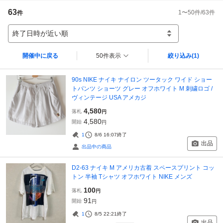
63
1
〜
50
件/
63
件
件
終了日時が近い順
開催中に戻る
50件表示
絞り込み
(1)
90s NIKE ナイキ ナイロン ツータック ワイド ショー
トパンツ ショーツ グレー オフホワイト M 刺繍ロゴ /
ヴィンテージ USA アメカジ
4,580
落札
円
4,580
開始
円
1
8/6 16:07
終了
出品
出品中の商品
D2-63 ナイキ M アメリカ古着 スペースプリント コッ
トン 半袖 Tシャツ オフホワイト NIKE メンズ
100
落札
円
91
開始
円
1
8/5 22:21
終了
出品