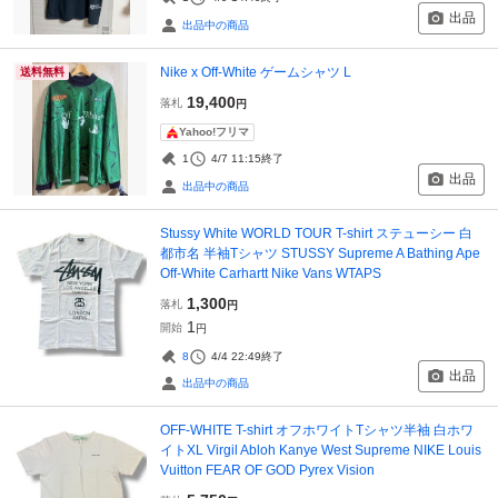
出品
出品中の商品
Nike x Off-White ゲームシャツ L
送料無料
19,400
落札
円
Yahoo!フリマ
1
4/7 11:15
終了
出品
出品中の商品
Stussy White WORLD TOUR T-shirt ステューシー 白
都市名 半袖Tシャツ STUSSY Supreme A Bathing Ape
Off-White Carhartt Nike Vans WTAPS
1,300
落札
円
1
開始
円
8
4/4 22:49
終了
出品
出品中の商品
OFF-WHITE T-shirt オフホワイトTシャツ半袖 白ホワ
イトXL Virgil Abloh Kanye West Supreme NIKE Louis
Vuitton FEAR OF GOD Pyrex Vision