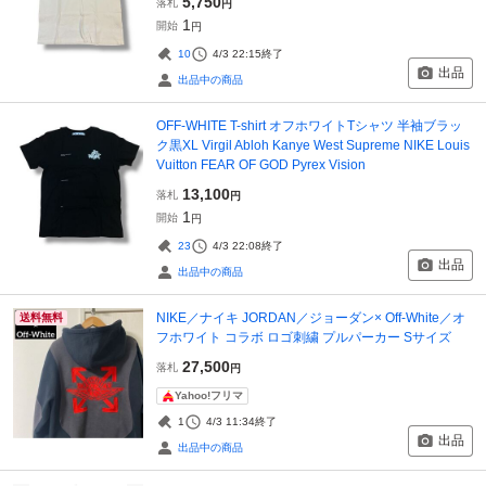
5,750
落札
円
1
開始
円
10
4/3 22:15
終了
出品
出品中の商品
OFF-WHITE T-shirt オフホワイトTシャツ 半袖ブラッ
ク黒XL Virgil Abloh Kanye West Supreme NIKE Louis
Vuitton FEAR OF GOD Pyrex Vision
13,100
落札
円
1
開始
円
23
4/3 22:08
終了
出品
出品中の商品
NIKE／ナイキ JORDAN／ジョーダン× Off-White／オ
送料無料
フホワイト コラボ ロゴ刺繍 プルパーカー Sサイズ
27,500
落札
円
Yahoo!フリマ
1
4/3 11:34
終了
出品
出品中の商品