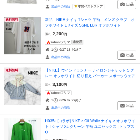
出品
年間ベストストア
出品中の商品
新品 NIKE ナイキ Tシャツ 半袖 メンズ クラブ オ
送料無料
フホワイト Lサイズ SSNL LBR オフホワイト
2,200
落札
円
未使用
Yahoo!フリマ
1
6/27 18:46
終了
出品
出品中の商品
【NIKE】ウインドランナー ナイロンジャケット S グ
送料無料
レー オフホワイト 切り替え パーカー スポーツウェア
3,100
落札
円
Yahoo!フリマ
1
6/26 09:29
終了
出品
出品中の商品
H035a [コラボ] NIKE × Off-White ナイキ × オフホワイ
ト Tシャツ XL グリーン 半袖 ユニセックス | トップス
O