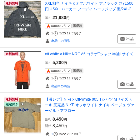
XXL相当 ナイキ x オフホワイト アノラック @71500
送料無料
円 US/XL パーカー フーディ ハーフジップ 黒/2XL/3L
21,980
落札
円
未使用
Yahoo!フリマ
1
5/25 12:53
終了
出品
出品中の商品
off white × Nike NRG A6 コラボTシャツ 半袖Lサイズ
送料無料
5,200
落札
円
未使用
Yahoo!フリマ
1
5/23 13:22
終了
出品
出品中の商品
【激レア】Nike x Off-White 005 Tシャツ Mサイズ カ
送料無料
鑑定付き
ーキ 完売品 NIKE オフホワイト ナイキ ベージュ ヴァ
ージル・アブロー
8,450
落札
円
8,450
開始
円
1
5/22 20:51
終了
出品