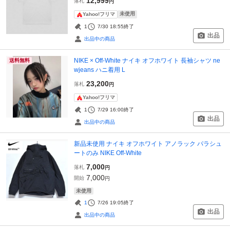
12,999
落札
円
未使用
Yahoo!フリマ
1
7/30 18:55
終了
出品
出品中の商品
NIKE × Off-White ナイキ オフホワイト 長袖シャツ ne
送料無料
wjeans ハニ着用 L
23,200
落札
円
Yahoo!フリマ
1
7/29 16:00
終了
出品
出品中の商品
新品未使用 ナイキ オフホワイト アノラック パラシュ
ートのみ NIKE Off-White
7,000
落札
円
7,000
開始
円
未使用
1
7/26 19:05
終了
出品
出品中の商品