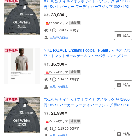
XXL相当 ナイキ x オフホワイト アノラック @71500
送料無料
円 US/XL パーカー フーディ ハーフジップ 黒/2XL/3L
23,980
落札
円
未使用
Yahoo!フリマ
1
6/20 22:26
終了
出品
出品中の商品
NIKE PALACE England Football T-Shirtナイキオフホ
送料無料
ワイトフットボールゲームシャツパラスシュプリー
16,500
落札
円
未使用
Yahoo!フリマ
1
6/20 15:27
終了
出品
出品中の商品
XXL相当 ナイキ x オフホワイト アノラック @71500
送料無料
円 US/XL パーカー フーディ ハーフジップ 黒/2XL/3L
21,980
落札
円
未使用
Yahoo!フリマ
1
6/15 20:50
終了
出品
出品中の商品