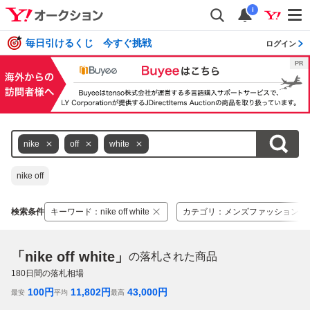
i
毎日引けるくじ 今すぐ挑戦
ログイン
nike
off
white
nike off
検索条件
キーワード
：
nike off white
カテゴリ
：
メンズファッション
「nike off white」
の落札された商品
180
日間の落札相場
100
円
11,802
円
43,000
円
最安
平均
最高