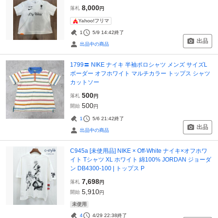
8,000
落札
円
Yahoo!フリマ
1
5/9 14:42
終了
出品
出品中の商品
1799〓 NIKE ナイキ 半袖ポロシャツ メンズ サイズL
ボーダー オフホワイト マルチカラー トップス シャツ
カットソー
500
落札
円
500
開始
円
1
5/6 21:42
終了
出品
出品中の商品
C945a [未使用品] NIKE × Off-White ナイキ×オフホワ
イト Tシャツ XL ホワイト 綿100% JORDAN ジョーダ
ン DB4300-100 | トップス P
7,698
落札
円
5,910
開始
円
未使用
4
4/29 22:38
終了