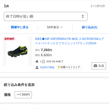
1
1
〜
1
件/
1
件
件
終了日時が近い順
開催中に戻る
50件表示
絞り込み
(1)
NIKE◆AIR VAPORMAX FK MOC 2 /ACRONYM/エア
送料無料
ベイパーマックスフライニット/ブラック/25cm
7,260
落札
円
6,600
開始
円
1
3/29 09:40
終了
出品
年間ベストストア
出品中の商品
絞り込み条件を追加
価格
〜7,999円