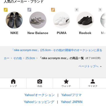
人気のメーカー・ブランド
1
2
3
4
5
NIKE
New Balance
PUMA
Reebok
Mo
「nike acronym moc」(25.0cm - その他)
の開催中のオークションに戻る
ニーカー
その他
25.0cm
「nike acronym moc」の商品一覧
（終了180日間）
ページトップへ
トップ
出品
ウォッチ
マイオク
Yahoo!オークション
Yahoo!フリマ
Yahoo!ショッピング
Yahoo! JAPAN