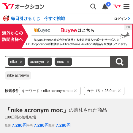
i
毎日引けるくじ 今すぐ挑戦
ログイン
nike
acronym
moc
nike acronym
検索条件
キーワード
：
nike acronym moc
カテゴリ
：
25.0cm
「nike acronym moc」
の落札された商品
180
日間の落札相場
7,260
円
7,260
円
7,260
円
最安
平均
最高