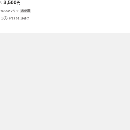
3,500
札
円
未使用
Yahoo!フリマ
1
6/13 01:19
終了