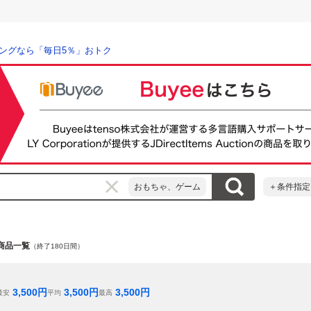
ングなら「毎日5％」おトク
おもちゃ、ゲーム
＋条件指定
の商品一覧
（終了180日間）
3,500
円
3,500
円
3,500
円
最安
平均
最高