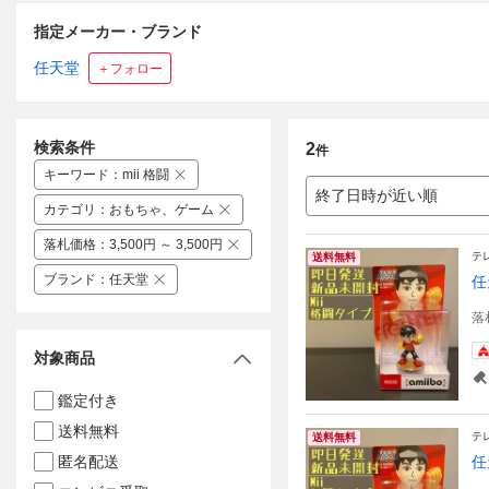
指定メーカー・ブランド
任天堂
＋フォロー
検索条件
2
件
キーワード
：
mii 格闘
終了日時が近い順
カテゴリ
：
おもちゃ、ゲーム
落札価格
：
3,500円 ～ 3,500円
テ
送料無料
ブランド
：
任天堂
任
落
対象商品
鑑定付き
送料無料
テ
送料無料
匿名配送
任