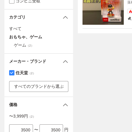
コンビニ受取
落
カテゴリ
すべて
おもちゃ、ゲーム
ゲーム
（
2
）
メーカー・ブランド
任天堂
（
2
）
すべてのブランドから選ぶ
価格
〜
3,999
円
（
2
）
〜
円