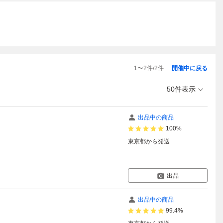
1
〜
2
件/
2
件
開催中に戻る
50件表示
出品中の商品
100%
東京都
から発送
出品
出品中の商品
99.4%