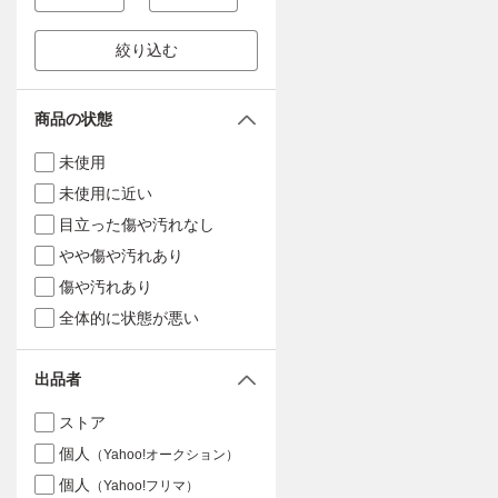
絞り込む
商品の状態
未使用
未使用に近い
目立った傷や汚れなし
やや傷や汚れあり
傷や汚れあり
全体的に状態が悪い
出品者
ストア
個人
（Yahoo!オークション）
個人
（Yahoo!フリマ）