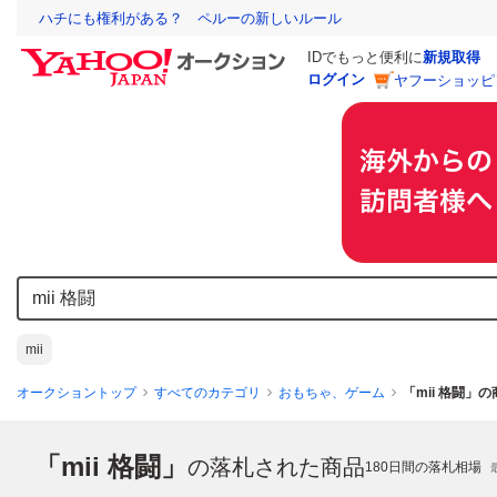
ハチにも権利がある？ ペルーの新しいルール
IDでもっと便利に
新規取得
ログイン
ヤフーショッピ
mii
オークショントップ
すべてのカテゴリ
おもちゃ、ゲーム
「mii 格闘」
「mii 格闘」
の落札された商品
180
日間の落札相場