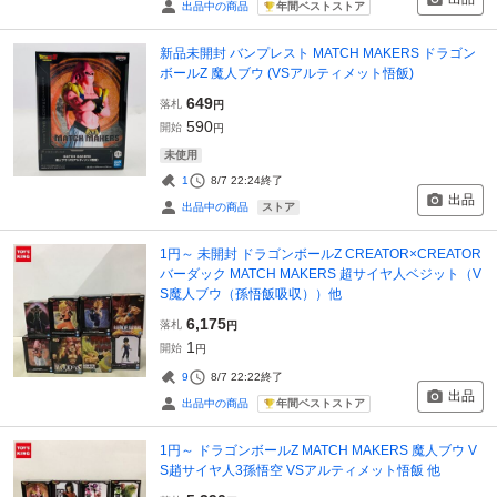
年間ベストストア
出品中の商品
新品未開封 バンプレスト MATCH MAKERS ドラゴン
ボールZ 魔人ブウ (VSアルティメット悟飯)
649
落札
円
590
開始
円
未使用
1
8/7 22:24
終了
出品
ストア
出品中の商品
1円～ 未開封 ドラゴンボールZ CREATOR×CREATOR
バーダック MATCH MAKERS 超サイヤ人ベジット（V
S魔人ブウ（孫悟飯吸収））他
6,175
落札
円
1
開始
円
9
8/7 22:22
終了
出品
年間ベストストア
出品中の商品
1円～ ドラゴンボールZ MATCH MAKERS 魔人ブウ V
S趙サイヤ人3孫悟空 VSアルティメット悟飯 他