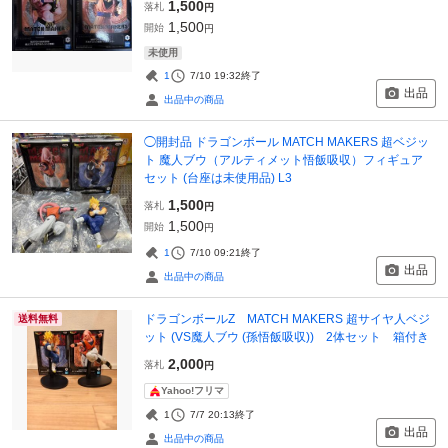
1,500
落札
円
1,500
開始
円
未使用
1
7/10 19:32
終了
出品
出品中の商品
◯開封品 ドラゴンボール MATCH MAKERS 超ベジッ
ト 魔人ブウ（アルティメット悟飯吸収）フィギュア
セット (台座は未使用品) L3
1,500
落札
円
1,500
開始
円
1
7/10 09:21
終了
出品
出品中の商品
ドラゴンボールZ MATCH MAKERS 超サイヤ人ベジ
送料無料
ット (VS魔人ブウ (孫悟飯吸収)) 2体セット 箱付き
2,000
落札
円
Yahoo!フリマ
1
7/7 20:13
終了
出品
出品中の商品