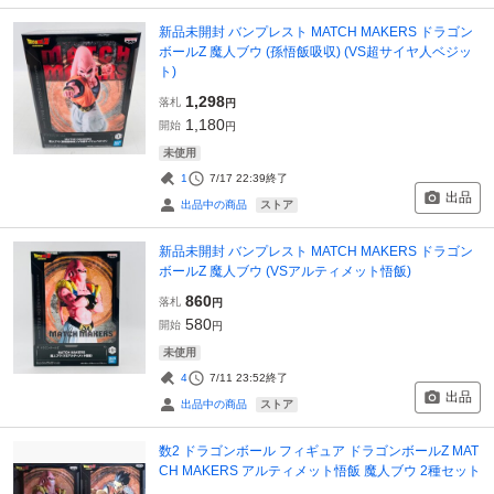
新品未開封 バンプレスト MATCH MAKERS ドラゴン
ボールZ 魔人ブウ (孫悟飯吸収) (VS超サイヤ人ベジッ
ト)
1,298
落札
円
1,180
開始
円
未使用
1
7/17 22:39
終了
出品
ストア
出品中の商品
新品未開封 バンプレスト MATCH MAKERS ドラゴン
ボールZ 魔人ブウ (VSアルティメット悟飯)
860
落札
円
580
開始
円
未使用
4
7/11 23:52
終了
出品
ストア
出品中の商品
数2 ドラゴンボール フィギュア ドラゴンボールZ MAT
CH MAKERS アルティメット悟飯 魔人ブウ 2種セット