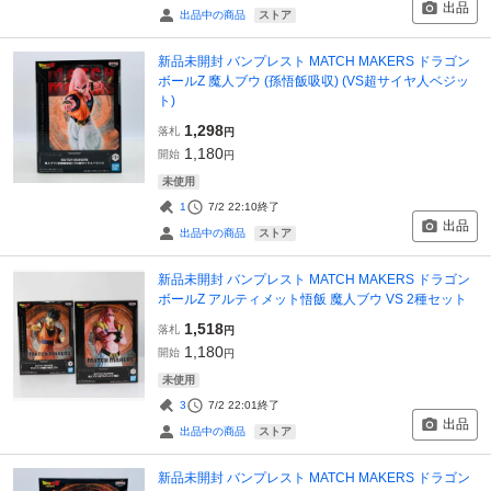
出品
ストア
出品中の商品
新品未開封 バンプレスト MATCH MAKERS ドラゴン
ボールZ 魔人ブウ (孫悟飯吸収) (VS超サイヤ人ベジッ
ト)
1,298
落札
円
1,180
開始
円
未使用
1
7/2 22:10
終了
出品
ストア
出品中の商品
新品未開封 バンプレスト MATCH MAKERS ドラゴン
ボールZ アルティメット悟飯 魔人ブウ VS 2種セット
1,518
落札
円
1,180
開始
円
未使用
3
7/2 22:01
終了
出品
ストア
出品中の商品
新品未開封 バンプレスト MATCH MAKERS ドラゴン