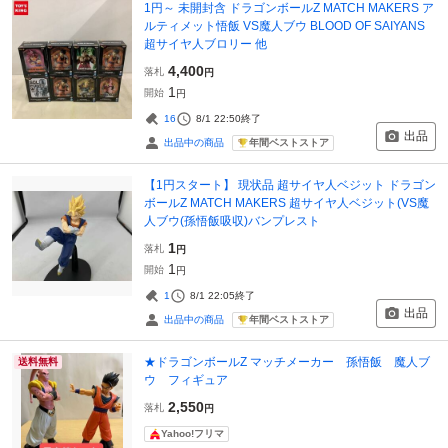
1円～ 未開封含 ドラゴンボールZ MATCH MAKERS ア
ルティメット悟飯 VS魔人ブウ BLOOD OF SAIYANS
超サイヤ人ブロリー 他
4,400
落札
円
1
開始
円
16
8/1 22:50
終了
出品
年間ベストストア
出品中の商品
【1円スタート】 現状品 超サイヤ人ベジット ドラゴン
ボールZ MATCH MAKERS 超サイヤ人ベジット(VS魔
人ブウ(孫悟飯吸収)バンプレスト
1
落札
円
1
開始
円
1
8/1 22:05
終了
出品
年間ベストストア
出品中の商品
★ドラゴンボールZ マッチメーカー 孫悟飯 魔人ブ
送料無料
ウ フィギュア
2,550
落札
円
Yahoo!フリマ