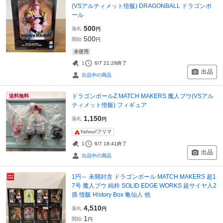
(VSアルティメット悟飯) DRAGONBALL ドラゴンボ
ール
500
落札
円
500
開始
円
未使用
1
6/7 21:28
終了
出品
出品中の商品
ドラゴンボールZ MATCH MAKERS 魔人ブウ(VSアル
送料無料
ティメット悟飯) フィギュア
1,150
落札
円
Yahoo!フリマ
1
6/7 18:41
終了
出品
出品中の商品
1円～ 未開封含 ドラゴンボール MATCH MAKERS 超1
7号 魔人ブウ 純粋 SOLID EDGE WORKS 超サイヤ人2
孫 悟飯 History Box 亀仙人 他
4,510
落札
円
1
開始
円