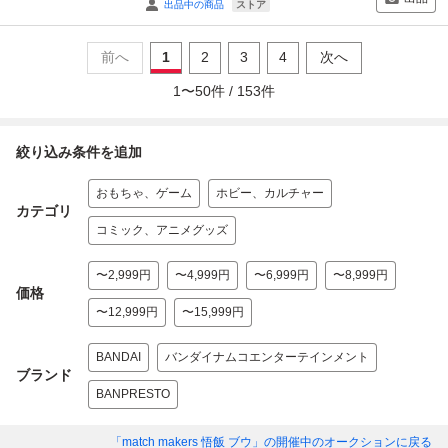
ストア
出品中の商品
前へ
1
2
3
4
次へ
1
〜
50
件 /
153
件
絞り込み条件を追加
おもちゃ、ゲーム
ホビー、カルチャー
カテゴリ
コミック、アニメグッズ
〜2,999円
〜4,999円
〜6,999円
〜8,999円
価格
〜12,999円
〜15,999円
BANDAI
バンダイナムコエンターテインメント
ブランド
BANPRESTO
「match makers 悟飯 ブウ」
の開催中のオークションに戻る