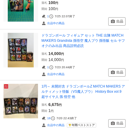
100
落札
円
100
開始
円
1
7/25 22:07
終了
出品
出品中の商品
ドラゴンボール フィギュア セット THE 出陳 MATCH
MAKERS Grandista 孫悟空 魔人ブウ 孫悟飯 セル ヤフ
オクのみ出品 商品説明必読
14,000
落札
円
14,000
開始
円
1
7/23 20:44
終了
出品
出品中の商品
1円～ 未開封含 ドラゴンボールZ MATCH MAKERS ア
ルティメット悟飯（VS魔人ブウ） History Box vol.9
超サイヤ人 孫 悟空 他
6,675
落札
円
1
開始
円
16
7/20 22:43
終了
出品
年間ベストストア
出品中の商品