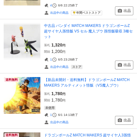
4
6/6 22:25
終了
出品
年間ベストストア
出品中の商品
中古品 バンダイ MATCH MAKERS ドラゴンボールZ
超サイヤ人孫悟飯 VS セル 魔人ブウ 孫悟飯吸収 3種セ
ット
1,320
落札
円
1,200
開始
円
1
6/5 23:28
終了
出品
ストア
出品中の商品
【新品未開封・送料無料】ドラゴンボールZ MATCH
送料無料
MAKERS アルティメット悟飯（VS魔人ブウ）
1,780
落札
円
1,780
開始
円
未使用
1
6/1 14:13
終了
出品
出品中の商品
ドラゴンボールZ MATCH MAKERS 超サイヤ人3孫悟
送料無料