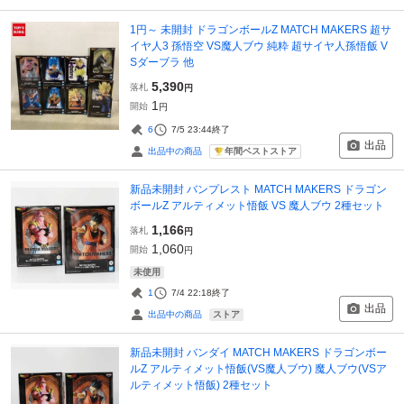
1円～ 未開封 ドラゴンボールZ MATCH MAKERS 超サ
イヤ人3 孫悟空 VS魔人ブウ 純粋 超サイヤ人孫悟飯 V
Sダーブラ 他
5,390
落札
円
1
開始
円
6
7/5 23:44
終了
出品
年間ベストストア
出品中の商品
新品未開封 バンプレスト MATCH MAKERS ドラゴン
ボールZ アルティメット悟飯 VS 魔人ブウ 2種セット
1,166
落札
円
1,060
開始
円
未使用
1
7/4 22:18
終了
出品
ストア
出品中の商品
新品未開封 バンダイ MATCH MAKERS ドラゴンボー
ルZ アルティメット悟飯(VS魔人ブウ) 魔人ブウ(VSア
ルティメット悟飯) 2種セット