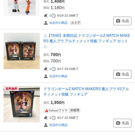
1,408
落札
円
1,180
開始
円
2
6/19 22:39
終了
出品
ストア
出品中の商品
△【T648】未開封品 ドラゴンボールZ MATCH MAKE
RS 魔人ブウ アルティメット悟飯 フィギュア セット
△
700
落札
円
700
開始
円
1
6/17 23:32
終了
出品
出品中の商品
ドラゴンボールZ MATCH MAKERS 魔人ブウ VSアル
送料無料
ティメット悟飯 フィギュア
1,950
落札
円
未使用
Yahoo!フリマ
1
6/17 22:58
終了
出品
出品中の商品