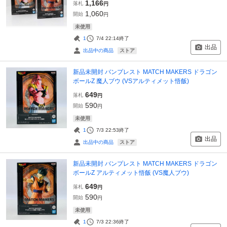
1,166
落札
円
1,060
開始
円
未使用
1
7/4 22:14
終了
出品
ストア
出品中の商品
新品未開封 バンプレスト MATCH MAKERS ドラゴン
ボールZ 魔人ブウ (VSアルティメット悟飯)
649
落札
円
590
開始
円
未使用
1
7/3 22:53
終了
出品
ストア
出品中の商品
新品未開封 バンプレスト MATCH MAKERS ドラゴン
ボールZ アルティメット悟飯 (VS魔人ブウ)
649
落札
円
590
開始
円
未使用
1
7/3 22:36
終了