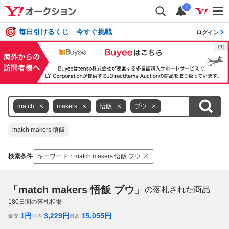
i
毎日引けるくじ 今すぐ挑戦
ログイン
match
makers
悟飯
ブウ
match makers 悟飯
検索条件
キーワード
：
match makers 悟飯 ブウ
「match makers 悟飯 ブウ」
の落札された商品
180
日間の落札相場
1
円
3,229
円
15,055
円
最安
平均
最高