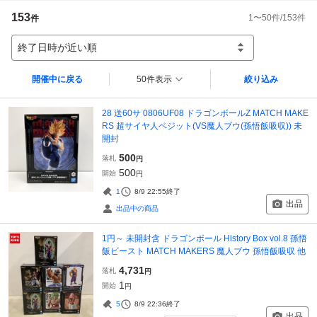
153
1
〜
50
件/
153
件
件
終了日時が近い順
開催中に戻る
50件表示
絞り込み
28 送60サ 0806UF08 ドラゴンボールZ MATCH MAKE
RS 超サイヤ人ベジット(VS魔人ブウ(孫悟飯吸収)) 未
開封
500
落札
円
500
開始
円
1
8/9 22:55
終了
出品
出品中の商品
1円～ 未開封含 ドラゴンボール History Box vol.8 孫悟
飯ビースト MATCH MAKERS 魔人ブウ 孫悟飯吸収 他
4,731
落札
円
1
開始
円
5
8/9 22:36
終了
出品