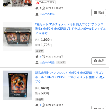
Yahoo!フリマ
1
6/22 21:10
終了
出品
出品中の商品
2種セット アルティメット悟飯 魔人ブウ(ゴテンクス
吸収) MATCH MAKERS VS ドラゴンボールZ フィギュ
ア 未開封
1,900
落札
円
1,728
開始
円
未使用
1
6/22 14:00
終了
出品
ストア
出品中の商品
新品未開封 バンプレスト MATCH MAKERS ドラゴン
ボール Z DRAGONBALL アルティメット 悟飯 VS魔人
ブウ
649
落札
円
590
開始
円
未使用
1
6/21 22:02
終了