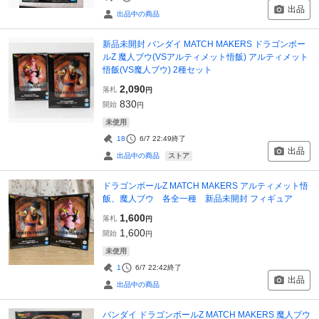
出品
出品中の商品
新品未開封 バンダイ MATCH MAKERS ドラゴンボー
ルZ 魔人ブウ(VSアルティメット悟飯) アルティメット
悟飯(VS魔人ブウ) 2種セット
2,090
落札
円
830
開始
円
未使用
18
6/7 22:49
終了
出品
ストア
出品中の商品
ドラゴンボールZ MATCH MAKERS アルティメット悟
飯、魔人ブウ 各全一種 新品未開封 フィギュア
1,600
落札
円
1,600
開始
円
未使用
1
6/7 22:42
終了
出品
出品中の商品
バンダイ ドラゴンボールZ MATCH MAKERS 魔人ブウ