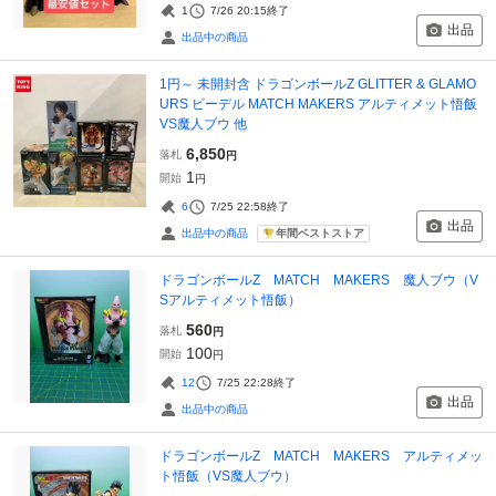
1
7/26 20:15
終了
出品
出品中の商品
1円～ 未開封含 ドラゴンボールZ GLITTER & GLAMO
URS ビーデル MATCH MAKERS アルティメット悟飯
VS魔人ブウ 他
6,850
落札
円
1
開始
円
6
7/25 22:58
終了
出品
年間ベストストア
出品中の商品
ドラゴンボールZ MATCH MAKERS 魔人ブウ（V
Sアルティメット悟飯）
560
落札
円
100
開始
円
12
7/25 22:28
終了
出品
出品中の商品
ドラゴンボールZ MATCH MAKERS アルティメッ
ト悟飯（VS魔人ブウ）