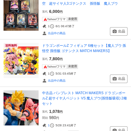
空 超サイヤ人3ゴテンクス 孫悟飯 魔人ブウ
6,000
落札
円
未使用
Yahoo!フリマ
1
6/1 06:47
終了
出品
出品中の商品
ドラゴンボールZ フィギュア 6種セット【魔人ブウ 孫
送料無料
悟空 孫悟飯 ゴテンクス MATCH MAKERS】
7,800
落札
円
未使用
Yahoo!フリマ
1
5/31 03:45
終了
出品
出品中の商品
中古品 バンプレスト MATCH MAKERS ドラゴンボー
ルZ 超サイヤ人ベジット VS 魔人ブウ(孫悟飯吸収) 2種
セット
1,078
落札
円
980
開始
円
1
5/28 23:41
終了
出品