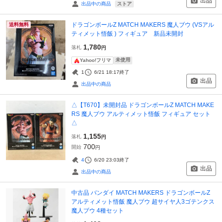
出品
ストア
出品中の商品
ドラゴンボールZ MATCH MAKERS 魔人ブウ (VSアル
送料無料
ティメット悟飯 ) フィギュア 新品未開封
1,780
落札
円
未使用
Yahoo!フリマ
1
6/21 18:17
終了
出品
出品中の商品
△【T670】未開封品 ドラゴンボールZ MATCH MAKE
RS 魔人ブウ アルティメット悟飯 フィギュア セット
△
1,155
落札
円
700
開始
円
4
6/20 23:03
終了
出品
出品中の商品
中古品 バンダイ MATCH MAKERS ドラゴンボールZ
アルティメット悟飯 魔人ブウ 超サイヤ人3ゴテンクス
魔人ブウ 4種セット