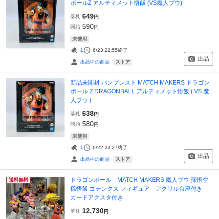
ボールZ アルティメット悟飯 (VS魔人ブウ)
649
落札
円
590
開始
円
未使用
1
6/23 22:55
終了
出品
ストア
出品中の商品
新品未開封 バンプレスト MATCH MAKERS ドラゴン
ボール Z DRAGONBALL アルティメット悟飯 ( VS 魔
人ブウ )
638
落札
円
580
開始
円
未使用
1
6/22 23:27
終了
出品
ストア
出品中の商品
ドラゴンボール MATCH MAKERS 魔人ブウ 孫悟空
送料無料
孫悟飯 ゴテンクス フィギュア アクリル台座付き
カードアクスタ付き
12,730
落札
円