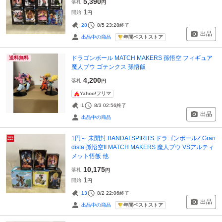
5,390
落札
円
1
開始
円
28
8/5 23:28
終了
出品
年間ベストストア
出品中の商品
ドラゴンボール MATCH MAKERS 孫悟空 フィギュア
送料無料
魔人ブウ ゴテンクス 孫悟飯
4,200
落札
円
Yahoo!フリマ
1
8/3 02:56
終了
出品
出品中の商品
1円～ 未開封 BANDAI SPIRITS ドラゴンボールZ Gran
dista 孫悟空II MATCH MAKERS 魔人ブウ VSアルティ
メット悟飯 他
10,175
落札
円
1
開始
円
13
8/2 22:06
終了
出品
年間ベストストア
出品中の商品