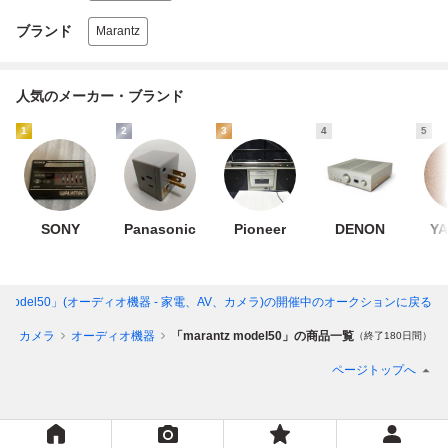
ブランド
Marantz
人気のメーカー・ブランド
1
2
3
4
5
SONY
Panasonic
Pioneer
DENON
Y
tz model50」(オーディオ機器 - 家電、AV、カメラ)
の開催中のオークションに戻る
V、カメラ
オーディオ機器
「marantz model50」の商品一覧
（終了180日間）
ページトップへ