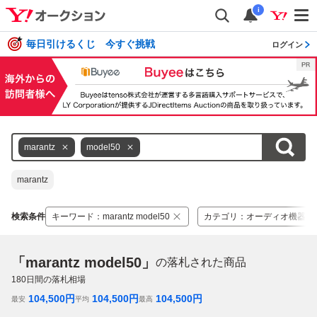
i
毎日引けるくじ 今すぐ挑戦
ログイン
marantz
model50
marantz
検索条件
キーワード
：
marantz model50
カテゴリ
：
オーディオ機器
「marantz model50」
の落札された商品
180
日間の落札相場
104,500
円
104,500
円
104,500
円
最安
平均
最高