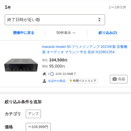
1
1
〜
1
件/
1
件
件
終了日時が近い順
開催中に戻る
50件表示
絞り込み
(2)
marantz model 50 プリメインアンプ 2023年製 音響機
器 オーディオ マランツ 中古 良好 H10901354
104,500
落札
円
95,000
開始
円
1
2/25 22:06
終了
出品
年間ベストストア
出品中の商品
絞り込み条件を追加
カテゴリ
アンプ
価格
〜104,999円