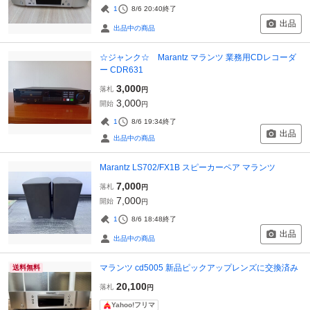
1
8/6 20:40
終了
出品
出品中の商品
☆ジャンク☆ Marantz マランツ 業務用CDレコーダ
ー CDR631
3,000
落札
円
3,000
開始
円
1
8/6 19:34
終了
出品
出品中の商品
Marantz LS702/FX1B スピーカーペア マランツ
7,000
落札
円
7,000
開始
円
1
8/6 18:48
終了
出品
出品中の商品
マランツ cd5005 新品ピックアップレンズに交換済み
送料無料
20,100
落札
円
Yahoo!フリマ