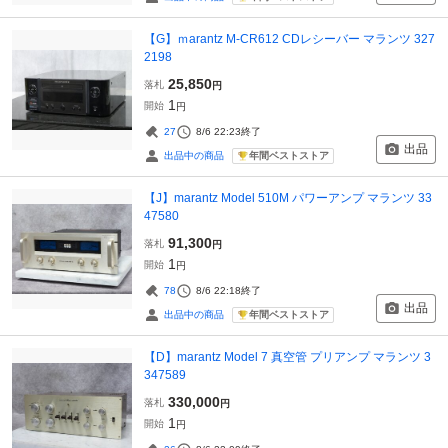
【G】ｍarantz M-CR612 CDレシーバー マランツ 327
2198
25,850
落札
円
1
開始
円
27
8/6 22:23
終了
出品
年間ベストストア
出品中の商品
【J】marantz Model 510M パワーアンプ マランツ 33
47580
91,300
落札
円
1
開始
円
78
8/6 22:18
終了
出品
年間ベストストア
出品中の商品
【D】marantz Model 7 真空管 プリアンプ マランツ 3
347589
330,000
落札
円
1
開始
円