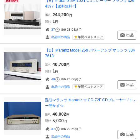
【B】ｍarantz SA-10S1 CDプレーヤー マランツ 326
送料無料
4397【送料無料!!】
244,200
落札
円
1
開始
円
37
8/6 23:08
終了
出品
年間ベストストア
出品中の商品
【D】Marantz Model 250 パワーアンプ マランツ 334
7613
40,700
落札
円
1
開始
円
40
8/6 23:00
終了
出品
年間ベストストア
出品中の商品
難◎マランツ Marantz ☆ CD-72F CDプレーヤー /トレ
ー開かず☆
40,002
落札
円
5,000
開始
円
37
8/6 22:59
終了
出品
出品中の商品