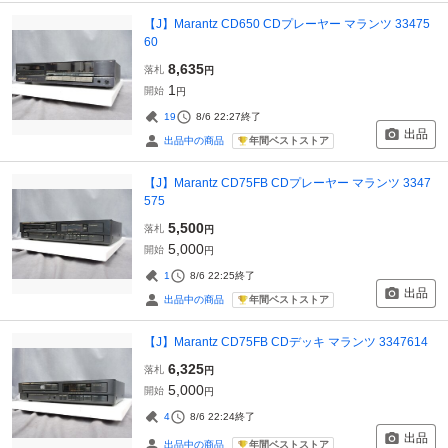
【J】Marantz CD650 CDプレーヤー マランツ 33475
60
8,635
落札
円
1
開始
円
19
8/6 22:27
終了
出品
年間ベストストア
出品中の商品
【J】Marantz CD75FB CDプレーヤー マランツ 3347
575
5,500
落札
円
5,000
開始
円
1
8/6 22:25
終了
出品
年間ベストストア
出品中の商品
【J】Marantz CD75FB CDデッキ マランツ 3347614
6,325
落札
円
5,000
開始
円
4
8/6 22:24
終了
出品
年間ベストストア
出品中の商品