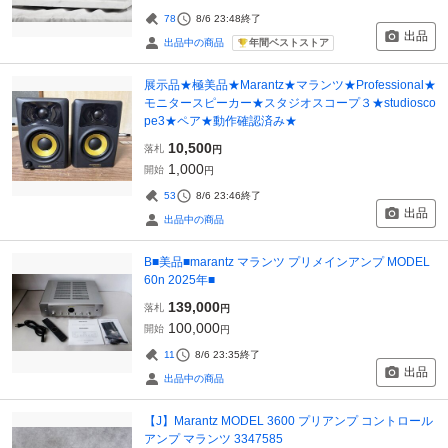
78
8/6 23:48
終了
出品
年間ベストストア
出品中の商品
展示品★極美品★Marantz★マランツ★Professional★
モニタースピーカー★スタジオスコープ３★studiosco
pe3★ペア★動作確認済み★
10,500
落札
円
1,000
開始
円
53
8/6 23:46
終了
出品
出品中の商品
B■美品■marantz マランツ プリメインアンプ MODEL
60n 2025年■
139,000
落札
円
100,000
開始
円
11
8/6 23:35
終了
出品
出品中の商品
【J】Marantz MODEL 3600 プリアンプ コントロール
アンプ マランツ 3347585