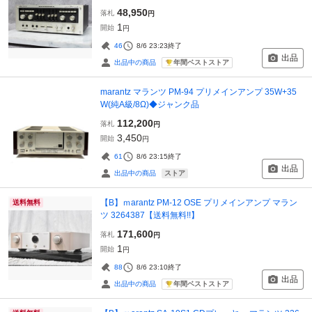
48,950
落札
円
1
開始
円
46
8/6 23:23
終了
出品
年間ベストストア
出品中の商品
marantz マランツ PM-94 プリメインアンプ 35W+35
W(純A級/8Ω)◆ジャンク品
112,200
落札
円
3,450
開始
円
61
8/6 23:15
終了
出品
ストア
出品中の商品
【B】ｍarantz PM-12 OSE プリメインアンプ マラン
送料無料
ツ 3264387【送料無料!!】
171,600
落札
円
1
開始
円
88
8/6 23:10
終了
出品
年間ベストストア
出品中の商品