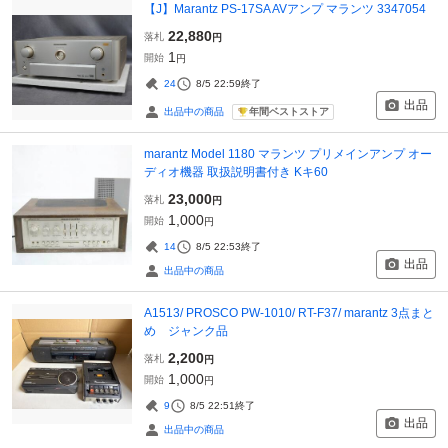
【J】Marantz PS-17SA AVアンプ マランツ 3347054
22,880
落札
円
1
開始
円
24
8/5 22:59
終了
出品
年間ベストストア
出品中の商品
marantz Model 1180 マランツ プリメインアンプ オー
ディオ機器 取扱説明書付き Kキ60
23,000
落札
円
1,000
開始
円
14
8/5 22:53
終了
出品
出品中の商品
A1513/ PROSCO PW-1010/ RT-F37/ marantz 3点まと
め ジャンク品
2,200
落札
円
1,000
開始
円
9
8/5 22:51
終了
出品
出品中の商品