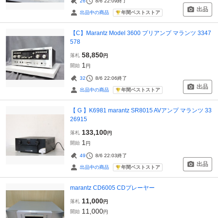
26
8/6 22:09
終了
出品
年間ベストストア
出品中の商品
【C】Marantz Model 3600 プリアンプ マランツ 3347
578
58,850
落札
円
1
開始
円
32
8/6 22:06
終了
出品
年間ベストストア
出品中の商品
【 G 】K6981 marantz SR8015 AVアンプ マランツ 33
26915
133,100
落札
円
1
開始
円
49
8/6 22:03
終了
出品
年間ベストストア
出品中の商品
marantz CD6005 CDプレーヤー
11,000
落札
円
11,000
開始
円