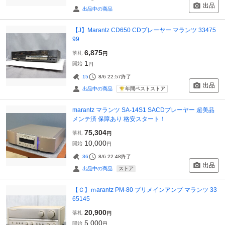
出品
出品中の商品
【J】Marantz CD650 CDプレーヤー マランツ 33475
99
6,875
落札
円
1
開始
円
15
8/6 22:57
終了
出品
年間ベストストア
出品中の商品
marantz マランツ SA-14S1 SACDプレーヤー 超美品
メンテ済 保障あり 格安スタート！
75,304
落札
円
10,000
開始
円
36
8/6 22:48
終了
出品
ストア
出品中の商品
【Ｃ】ｍarantz PM-80 プリメインアンプ マランツ 33
65145
20,900
落札
円
5,000
開始
円