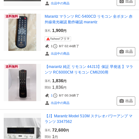
出品
出品中の商品
Marantz マランツ RC-5400CD リモコン 全ボタン 赤
送料無料
外線発光確認 動作確認 marantz
1,900
落札
円
Yahoo!フリマ
1
8/7 02:44
終了
出品
出品中の商品
【marantz 純正 リモコン 44J13】保証 早発送 】マラ
送料無料
ンツ RC6000CM リモコン CM6200用
1,836
落札
円
1,836
開始
円
1
8/7 00:34
終了
出品
出品中の商品
【J】Marantz Model 510M ステレオパワーアンプ マ
ランツ 3347562
72,600
落札
円
1
開始
円