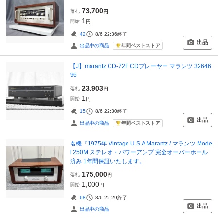
73,700
落札
円
1
開始
円
42
8/6 22:36
終了
出品
年間ベストストア
出品中の商品
【J】marantz CD-72F CDプレーヤー マランツ 32646
96
23,903
落札
円
1
開始
円
15
8/6 22:30
終了
出品
年間ベストストア
出品中の商品
名機『1975年 Vintage U.S.A Marantz / マランツ Mode
l 250M ステレオ・パワーアンプ 完全オーバーホール
済み 1年間保証いたします。
175,000
落札
円
1,000
開始
円
68
8/6 22:29
終了
出品
出品中の商品