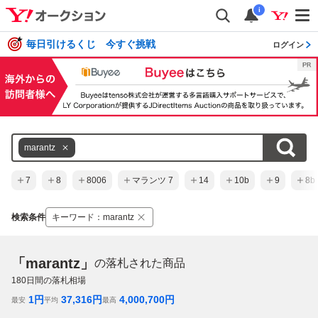
i
毎日引けるくじ 今すぐ挑戦
ログイン
marantz
7
8
8006
マランツ 7
14
10b
9
8b
検索条件
キーワード
：
marantz
「marantz」
の落札された商品
180
日間の落札相場
1
円
37,316
円
4,000,700
円
最安
平均
最高