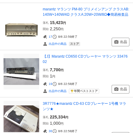
marantz マランツ PM-80 プリメインアンプ クラスAB:
140W+140W/4Ω クラスA:20W+20W/8Ω◆簡易検査品
15,423
落札
円
2,250
開始
円
17
8/6 22:59
終了
出品
ストア
出品中の商品
【J】Marantz CD650 CDプレーヤー マランツ 33476
02
7,700
落札
円
1
開始
円
19
8/6 22:58
終了
出品
年間ベストストア
出品中の商品
3R7776★marantz CD-63 CDプレーヤー 1号機 マラ
ンツ★
225,334
落札
円
1,000
開始
円
36
8/6 22:58
終了