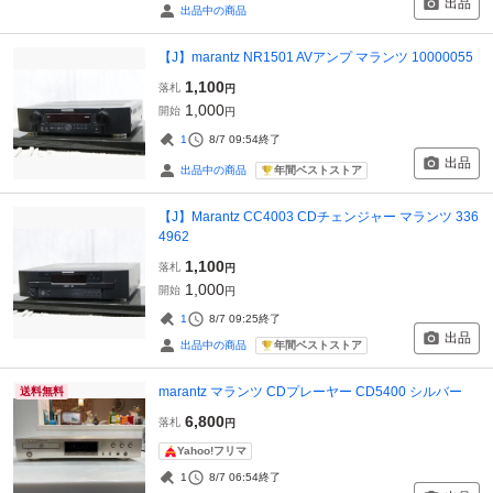
出品
出品中の商品
【J】marantz NR1501 AVアンプ マランツ 10000055
1,100
落札
円
1,000
開始
円
1
8/7 09:54
終了
出品
年間ベストストア
出品中の商品
【J】Marantz CC4003 CDチェンジャー マランツ 336
4962
1,100
落札
円
1,000
開始
円
1
8/7 09:25
終了
出品
年間ベストストア
出品中の商品
marantz マランツ CDプレーヤー CD5400 シルバー
送料無料
6,800
落札
円
Yahoo!フリマ
1
8/7 06:54
終了