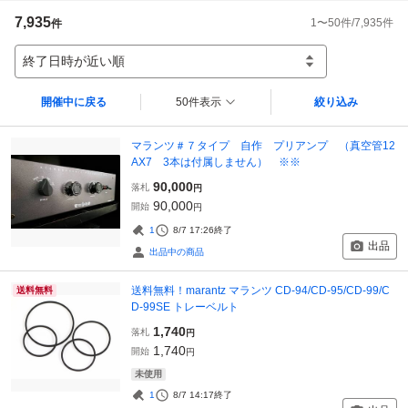
7,935
1
〜
50
件/
7,935
件
件
終了日時が近い順
開催中に戻る
50件表示
絞り込み
マランツ＃７タイプ 自作 プリアンプ （真空管12
AX7 3本は付属しません） ※※
90,000
落札
円
90,000
開始
円
1
8/7 17:26
終了
出品
出品中の商品
送料無料！marantz マランツ CD-94/CD-95/CD-99/C
送料無料
D-99SE トレーベルト
1,740
落札
円
1,740
開始
円
未使用
1
8/7 14:17
終了