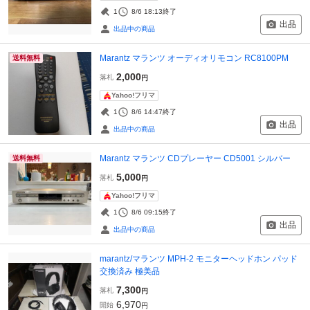
1
8/6 18:13
終了
出品
出品中の商品
Marantz マランツ オーディオリモコン RC8100PM
送料無料
2,000
落札
円
Yahoo!フリマ
1
8/6 14:47
終了
出品
出品中の商品
Marantz マランツ CDプレーヤー CD5001 シルバー
送料無料
5,000
落札
円
Yahoo!フリマ
1
8/6 09:15
終了
出品
出品中の商品
marantz/マランツ MPH-2 モニターヘッドホン パッド
交換済み 極美品
7,300
落札
円
6,970
開始
円