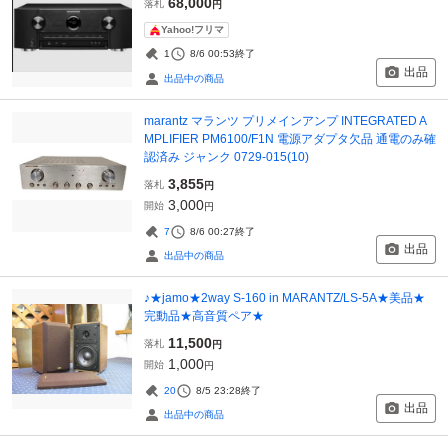
68,000
落札
円
Yahoo!フリマ
1
8/6 00:53
終了
出品
出品中の商品
marantz マランツ プリメインアンプ INTEGRATED A
MPLIFIER PM6100/F1N 電源アダプタ欠品 通電のみ確
認済み ジャンク 0729-015(10)
3,855
落札
円
3,000
開始
円
7
8/6 00:27
終了
出品
出品中の商品
♪★jamo★2way S-160 in MARANTZ/LS-5A★美品★
完動品★高音質ペア★
11,500
落札
円
1,000
開始
円
20
8/5 23:28
終了
出品
出品中の商品