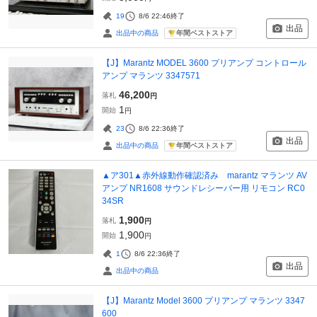
19
8/6 22:46
終了
出品
年間ベストストア
出品中の商品
【J】Marantz MODEL 3600 プリアンプ コントロール
アンプ マランツ 3347571
46,200
落札
円
1
開始
円
23
8/6 22:36
終了
出品
年間ベストストア
出品中の商品
▲ア301▲赤外線動作確認済み marantz マランツ AV
アンプ NR1608 サウンドレシーバー用 リモコン RC0
34SR
1,900
落札
円
1,900
開始
円
1
8/6 22:36
終了
出品
出品中の商品
【J】Marantz Model 3600 プリアンプ マランツ 3347
600