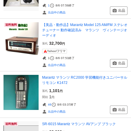
1
8/6 07:59
終了
出品
出品中の商品
【美品・動作品】Marantz Model 125 AM/FM ステレオ
送料無料
チューナー 動作確認済み マランツ ヴィンテージオ
ーディオ
32,700
落札
円
Yahoo!フリマ
1
8/6 07:53
終了
出品
出品中の商品
Marantz マランツ RC2000 学習機能付きユニバーサル
リモコン K1472
1,101
落札
円
1
開始
円
46
8/6 03:37
終了
出品
出品中の商品
SR-6015 Marantz マランツ AVアンプ ブラック
送料無料