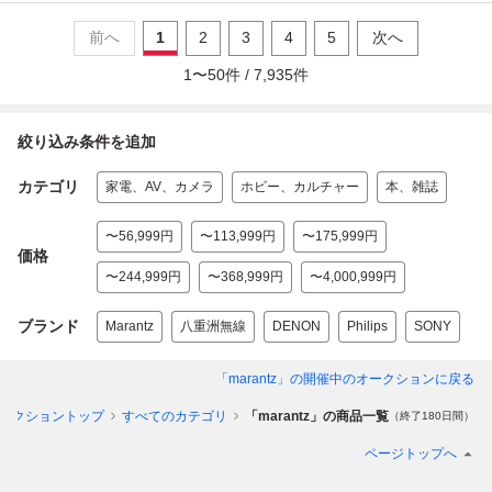
前へ
1
2
3
4
5
次へ
1
〜
50
件 /
7,935
件
絞り込み条件を追加
カテゴリ
家電、AV、カメラ
ホビー、カルチャー
本、雑誌
〜56,999円
〜113,999円
〜175,999円
価格
〜244,999円
〜368,999円
〜4,000,999円
ブランド
Marantz
八重洲無線
DENON
Philips
SONY
「marantz」
の開催中のオークションに戻る
ークショントップ
すべてのカテゴリ
「marantz」の商品一覧
（終了180日間）
ページトップへ