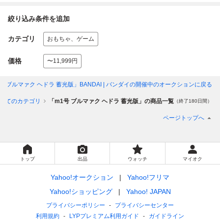
絞り込み条件を追加
カテゴリ
おもちゃ、ゲーム
価格
〜11,999円
号 ブルマァク ヘドラ 蓄光版」BANDAI | バンダイ
の開催中のオークションに戻る
べてのカテゴリ
「m1号 ブルマァク ヘドラ 蓄光版」の商品一覧
（終了180日間）
ページトップへ
トップ
出品
ウォッチ
マイオク
Yahoo!オークション
Yahoo!フリマ
Yahoo!ショッピング
Yahoo! JAPAN
プライバシーポリシー
プライバシーセンター
利用規約
LYPプレミアム利用ガイド
ガイドライン