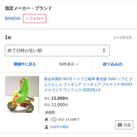
指定メーカー・ブランド
BANDAI
＋フォロー
1
1
〜
1
件/
1
件
件
終了日時が近い順
開催中に戻る
50件表示
絞り込み
(2)
新品未開封 M1号 ヘドラ三輪車 蓄光版 Sofvi ソフビ さ
んりんしゃ フィギュア フィギュア ブルマァク M1GO
メカゴジラ ワンフェス GODZILLA
11,000
落札
円
11,000
開始
円
未使用
1
3/22 23:33
終了
出品
出品中の商品