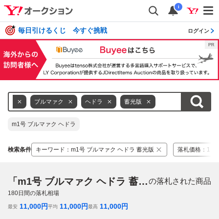
i
毎日引けるくじ 今すぐ挑戦
ログイン
m1号
ブルマァク
ヘドラ
蓄光版
m1号 ブルマァク ヘドラ
検索条件
キーワード
：
m1号 ブルマァク ヘドラ 蓄光版
落札価格
：
11,
「m1号 ブルマァク ヘドラ 蓄光版」
の落札された商品
180
日間の落札相場
11,000
円
11,000
円
11,000
円
最安
平均
最高