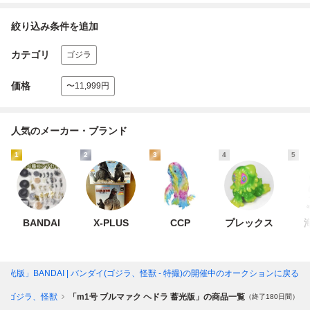
絞り込み条件を追加
カテゴリ
ゴジラ
価格
〜11,999円
人気のメーカー・ブランド
1
2
3
4
5
BANDAI
X-PLUS
CCP
プレックス
光版」BANDAI | バンダイ(ゴジラ、怪獣 - 特撮)
の開催中のオークションに戻る
ゴジラ、怪獣
「m1号 ブルマァク ヘドラ 蓄光版」の商品一覧
（終了180日間）