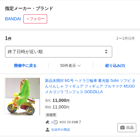
指定メーカー・ブランド
BANDAI
＋フォロー
1
1
〜
1
件/
1
件
件
終了日時が近い順
開催中に戻る
50件表示
絞り込み
(3)
新品未開封 M1号 ヘドラ三輪車 蓄光版 Sofvi ソフビ さ
んりんしゃ フィギュア フィギュア ブルマァク M1GO
メカゴジラ ワンフェス GODZILLA
11,000
落札
円
11,000
開始
円
未使用
1
3/22 23:33
終了
出品
出品中の商品