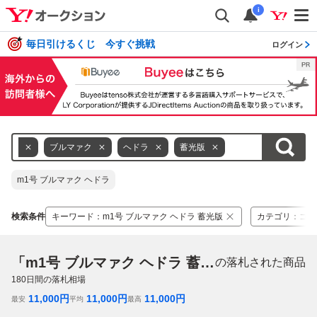
i
毎日引けるくじ 今すぐ挑戦
ログイン
m1号
ブルマァク
ヘドラ
蓄光版
m1号 ブルマァク ヘドラ
検索条件
キーワード
：
m1号 ブルマァク ヘドラ 蓄光版
カテゴリ
：
ゴジ
「m1号 ブルマァク ヘドラ 蓄光版」
の落札された商品
180
日間の落札相場
11,000
円
11,000
円
11,000
円
最安
平均
最高