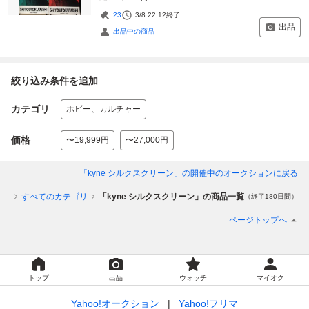
23
3/8 22:12
終了
出品
出品中の商品
絞り込み条件を追加
カテゴリ
ホビー、カルチャー
価格
〜19,999円
〜27,000円
「kyne シルクスクリーン」
の開催中のオークションに戻る
ップ
すべてのカテゴリ
「kyne シルクスクリーン」の商品一覧
（終了180日間）
ページトップへ
トップ
出品
ウォッチ
マイオク
Yahoo!オークション
Yahoo!フリマ