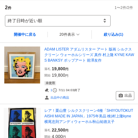
2
1
〜
2
件/
2
件
件
終了日時が近い順
開催中に戻る
20件表示
絞り込み
(1)
ADAM LISTER アダムリスター アート 版画 シルクス
クリーン ウォーホルシリーズ 真作 村上隆 KYNE KAW
S BANKSY ポップアート 前澤友作
19,800
落札
円
19,800
開始
円
未使用
1
7/11 04:03
終了
出品
出品中の商品
レア！栗山豊 シルクスクリーン4種「SHIYOUTOKUT
AISHI MADE IN JAPAN」1975年美品 検)村上隆kyne
横尾忠則アンディウォーホル秋山祐徳太子
22,500
落札
円
4,000
開始
円