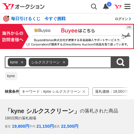
i
毎日引けるくじ 今すぐ挑戦
ログイン
kyne
シルクスクリーン
kyne
検索条件
キーワード
：
kyne シルクスクリーン
落札価格
：
18,000円 ～ 
「kyne シルクスクリーン」
の落札された商品
180
日間の落札相場
19,800
円
21,150
円
22,500
円
最安
平均
最高