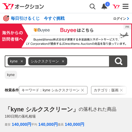
i
毎日引けるくじ 今すぐ挑戦
ログイン
kyne
シルクスクリーン
kyne
検索条件
キーワード
：
kyne シルクスクリーン
カテゴリ
：
版画
「kyne シルクスクリーン」
の落札された商品
180
日間の落札相場
140,000
円
140,000
円
140,000
円
最安
平均
最高