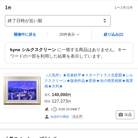
1
1
〜
1
件/
1
件
件
終了日時が近い順
開催中に戻る
20件表示
絞り込み
(2)
kyne シルクスクリーン
に一致する商品はありません。キー
ワードの一部を利用した結果を表示しています。
（人気作）★笹倉鉄平★スターアトラス北星図★シル
クスクリーン★版画作品★星座★光の情景画家★風景
画★大判★
140,000
落札
円
127,273
開始
円
1
5/28 20:09
終了
出品
ストア
出品中の商品