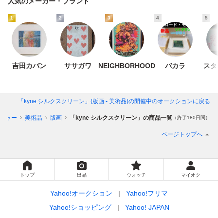
人気のメーカー・ブランド
1
2
3
4
5
吉田カバン
ササガワ
NEIGHBORHOOD
バカラ
スタ
「kyne シルクスクリーン」(版画 - 美術品)
の開催中のオークションに戻る
チャー
美術品
版画
「kyne シルクスクリーン」の商品一覧
（終了180日間）
ページトップへ
トップ
出品
ウォッチ
マイオク
Yahoo!オークション
Yahoo!フリマ
Yahoo!ショッピング
Yahoo! JAPAN