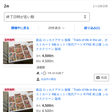
2
1
〜
2
件/
2
件
件
終了日時が近い順
開催中に戻る
20件表示
絞り込み
(1)
新品 ロッカクアヤコ 個展「Trails of life in the air」ポ
送料無料
ストカード 8枚セット / 現代アート KYNE 村上隆 シル
クスクリーン 版画
4,500
落札
円
4,500
開始
円
未使用
1
7/8 22:01
終了
出品
出品中の商品
新品 ロッカクアヤコ 個展「Trails of life in the air」ポ
送料無料
ストカード 8枚セット / 現代アート KYNE 村上隆 シル
クスクリーン 版画
4,500
落札
円
4,500
開始
円