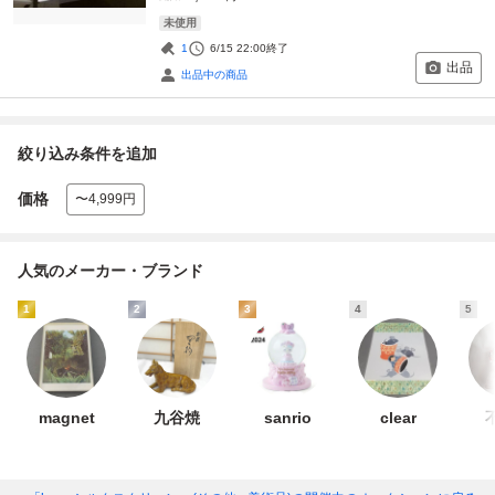
未使用
1
6/15 22:00
終了
出品
出品中の商品
絞り込み条件を追加
価格
〜4,999円
人気のメーカー・ブランド
1
2
3
4
5
magnet
九谷焼
sanrio
clear