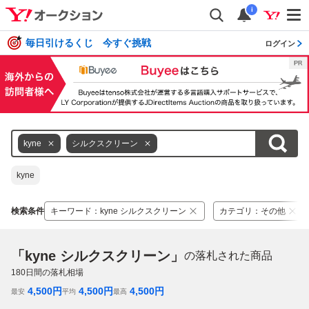
i
毎日引けるくじ 今すぐ挑戦
ログイン
kyne
シルクスクリーン
kyne
検索条件
キーワード
：
kyne シルクスクリーン
カテゴリ
：
その他
「kyne シルクスクリーン」
の落札された商品
180
日間の落札相場
4,500
円
4,500
円
4,500
円
最安
平均
最高