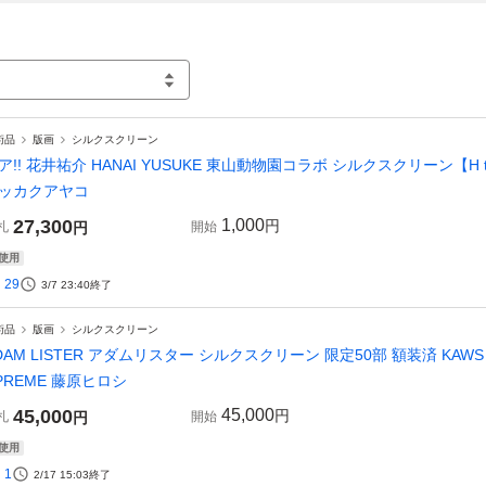
術品
版画
シルクスクリーン
ア!! 花井祐介 HANAI YUSUKE 東山動物園コラボ シルクスクリーン【H to N
ッカクアヤコ
27,300
1,000
円
札
円
開始
使用
29
3/7 23:40
終了
術品
版画
シルクスクリーン
DAM LISTER アダムリスター シルクスクリーン 限定50部 額装済 KAWS FU
PREME 藤原ヒロシ
45,000
45,000
円
札
円
開始
使用
1
2/17 15:03
終了