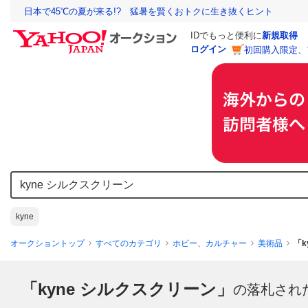
日本で45℃の夏が来る!? 猛暑を賢くおトクに生き抜くヒント
IDでもっと便利に
新規取得
ログイン
初回購入限定、
kyne
オークショントップ
すべてのカテゴリ
ホビー、カルチャー
美術品
「
「kyne シルクスクリーン」
の落札され