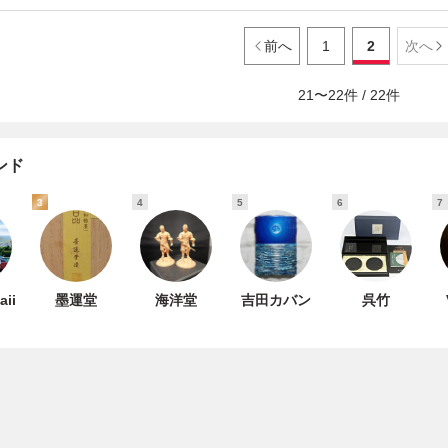
前へ
1
2
次へ
21
〜
22
件 /
22
件
ンド
3
4
5
6
7
aii
墨運堂
海洋堂
吉田カバン
呉竹