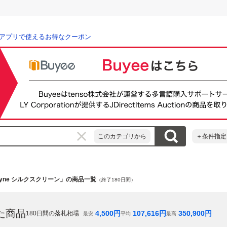
アプリで使えるお得なクーポン
このカテゴリから
＋条件指定
kyne シルクスクリーン」の商品一覧
（終了180日間）
た商品
4,500
円
107,616
円
350,900
円
180
日間の落札相場
最安
平均
最高