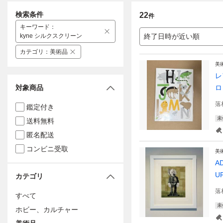
検索条件
22
件
キーワード
：
kyne シルクスクリーン
終了日時が近い順
カテゴリ
：
美術品
美
レ
対象商品
ロ
落
鑑定付き
未
送料無料
匿名配送
コンビニ受取
美
A
U
カテゴリ
落
すべて
未
ホビー、カルチャー