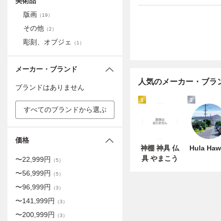
美術品
版画
（
19
）
その他
（
2
）
彫刻、オブジェ
（
1
）
メーカー・ブランド
人気のメーカー・ブラ
ブランドはありません
1
2
すべてのブランドから選ぶ
価格
神棚 神具 仏
Hula Haw
具 やまこう
〜
22,999
円
（
5
）
〜
56,999
円
（
5
）
〜
96,999
円
（
3
）
〜
141,999
円
（
3
）
〜
200,999
円
（
3
）