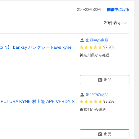
21
〜
22
件/
22
件
開催中に戻る
20件表示
出品中の商品
】 banksy バンクシー kaws kyne
97.9%
神奈川県
から発送
出品
出品中の商品
TURA KYNE 村上隆 APE VERDY S
98.2%
東京都
から発送
出品