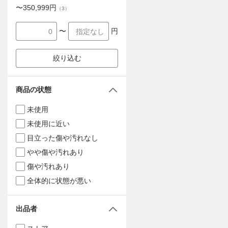
〜
350,999
円
（
3
）
〜
円
絞り込む
商品の状態
未使用
未使用に近い
目立った傷や汚れなし
やや傷や汚れあり
傷や汚れあり
全体的に状態が悪い
出品者