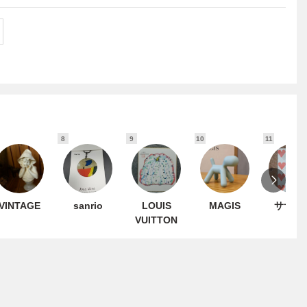
8
9
10
11
VINTAGE
sanrio
LOUIS
MAGIS
ササガ
VUITTON