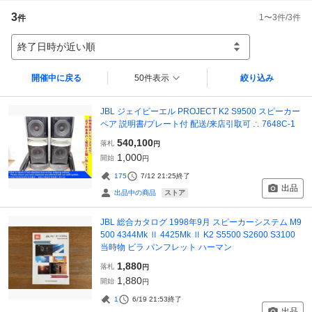
3
1
〜
3
件/
3
件
件
終了日時が近い順
開催中に戻る
50件表示
絞り込み
JBL ジェイビーエル PROJECT K2 S9500 スピーカー
ペア 説明書/プレート付 配送/来店引取可 ∴ 7648C-1
540,100
落札
円
1,000
開始
円
175
7/12 21:25
終了
出品
ストア
出品中の商品
JBL 総合カタログ 1998年9月 スピーカーシステム M9
500 4344Mk Ⅱ 4425Mk Ⅱ K2 S5500 S2600 S3100
当時物 ビラ パンフレット ハーマン
1,880
落札
円
1,880
開始
円
1
6/19 21:53
終了
出品