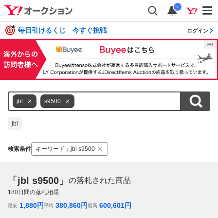
i
毎日引けるくじ 今すぐ挑戦
ログイン
jbl
s9500
jbl
検索条件
キーワード
：
jbl s9500
「jbl s9500」
の落札された商品
180
日間の落札相場
1,880
円
380,860
円
600,601
円
最安
平均
最高