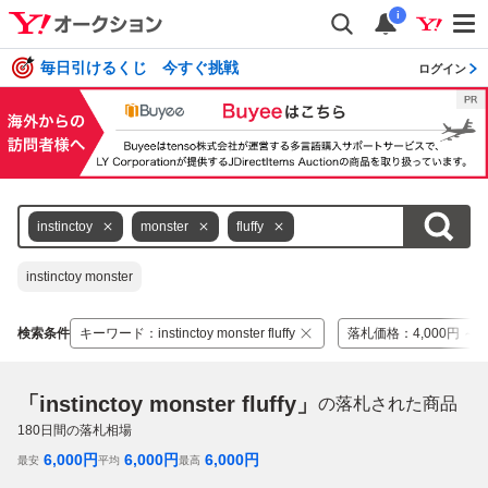
i
毎日引けるくじ 今すぐ挑戦
ログイン
instinctoy
monster
fluffy
instinctoy monster
検索条件
キーワード
：
instinctoy monster fluffy
落札価格
：
4,000円 ～ 
「instinctoy monster fluffy」
の落札された商品
180
日間の落札相場
6,000
円
6,000
円
6,000
円
最安
平均
最高