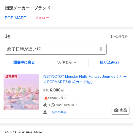
指定メーカー・ブランド
POP MART
＋フォロー
1
1
〜
1
件/
1
件
件
終了日時が近い順
開催中に戻る
50件表示
絞り込み
(2)
INSTINCTOY Monster Fluffy Fantasy Journey シリー
送料無料
ズ POPMART 6点 箱カード無し
6,000
落札
円
Yahoo!フリマ
1
5/29 16:50
終了
出品
出品中の商品