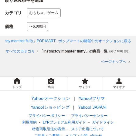
絞り込み条件を追加
カテゴリ
おもちゃ、ゲーム
価格
〜6,000円
tinctoy monster fluffy」POP MART | ポップマート
の開催中のオークションに戻る
プ
すべてのカテゴリ
「instinctoy monster fluffy」の商品一覧
（終了180日間）
ページトップへ
トップ
出品
ウォッチ
マイオク
Yahoo!オークション
Yahoo!フリマ
Yahoo!ショッピング
Yahoo! JAPAN
プライバシーポリシー
プライバシーセンター
利用規約
LYPプレミアム利用ガイド
ガイドライン
特定商取引法の表示
ストア出店について
ご意見・ご要望
ヘルプ・お問い合わせ