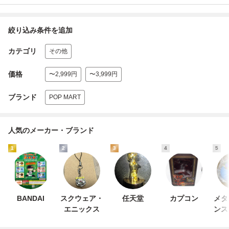
絞り込み条件を追加
カテゴリ
その他
価格
〜2,999円
〜3,999円
ブランド
POP MART
人気のメーカー・ブランド
1
2
3
4
5
BANDAI
スクウェア・
任天堂
カプコン
メタ
エニックス
ンス
ャ