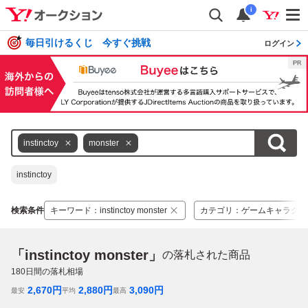
i
毎日引けるくじ 今すぐ挑戦
ログイン
instinctoy
monster
instinctoy
検索条件
キーワード
：
instinctoy monster
カテゴリ
：
ゲームキャラクタ
「instinctoy monster」
の落札された商品
180
日間の落札相場
2,670
円
2,880
円
3,090
円
最安
平均
最高