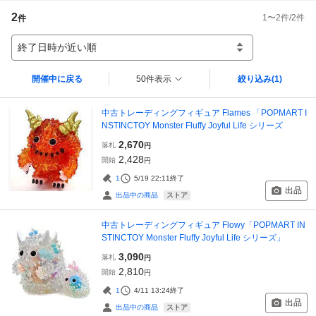
2
1
〜
2
件/
2
件
件
終了日時が近い順
開催中に戻る
50件表示
絞り込み
(1)
中古トレーディングフィギュア Flames 「POPMART I
NSTINCTOY Monster Fluffy Joyful Life シリーズ
2,670
落札
円
2,428
開始
円
1
5/19 22:11
終了
出品
ストア
出品中の商品
中古トレーディングフィギュア Flowy「POPMART IN
STINCTOY Monster Fluffy Joyful Life シリーズ」
3,090
落札
円
2,810
開始
円
1
4/11 13:24
終了
出品
ストア
出品中の商品