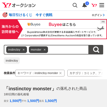
i
毎日引けるくじ 今すぐ挑戦
ログイン
instinctoy
monster
instinctoy
検索条件
キーワード
：
instinctoy monster
カテゴリ
：
コミック、アニメ
「instinctoy monster」
の落札された商品
180
日間の落札相場
1,500
円
1,500
円
1,500
円
最安
平均
最高