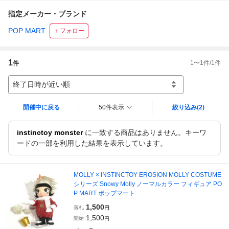
指定メーカー・ブランド
POP MART
＋フォロー
1
1
〜
1
件/
1
件
件
終了日時が近い順
開催中に戻る
50件表示
絞り込み
(2)
instinctoy monster
に一致する商品はありません。キーワ
ードの一部を利用した結果を表示しています。
MOLLY × INSTINCTOY EROSION MOLLY COSTUME
シリーズ Snowy Molly ノーマルカラー フィギュア PO
P MART ポップマート
1,500
落札
円
1,500
開始
円