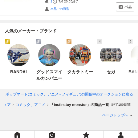
1
7/6 20:05
終了
出品
出品中の商品
人気のメーカー・ブランド
1
2
3
4
5
BANDAI
グッドスマイ
タカラトミー
セガ
BAN
ルカンパニー
OP MART | ポップマート(コミック、アニメ - フィギュア)
の開催中のオークションに戻る
ギュア
コミック、アニメ
「instinctoy monster」の商品一覧
（終了180日間）
ページトップへ