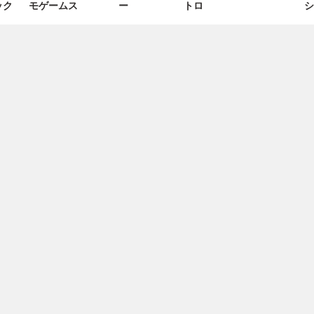
ック
モゲームス
ー
トロ
シ
ゲ
ル