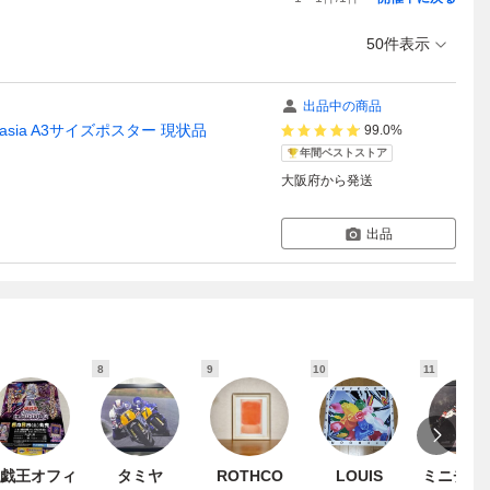
50件表示
出品中の商品
antasia A3サイズポスター 現状品
99.0%
年間ベストストア
大阪府
から発送
出品
8
9
10
11
戯王オフィ
タミヤ
ROTHCO
LOUIS
ミニチャ