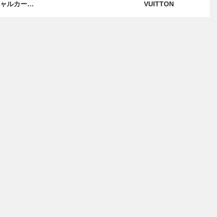
ャルカード
VUITTON
ス
ーム デュエ
モンスター
ズ