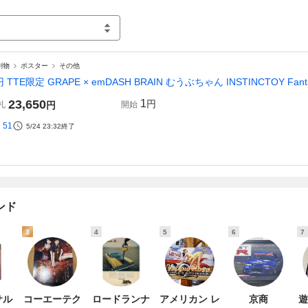
刷物
ポスター
その他
円 TTE限定 GRAPE × emDASH BRAIN むうぶちゃん INSTINCTOY F
23,650
1
円
札
円
開始
51
5/24 23:32
終了
ンド
3
4
5
6
7
サル
コーエーテク
ロードランナ
アメリカン レ
京商
遊