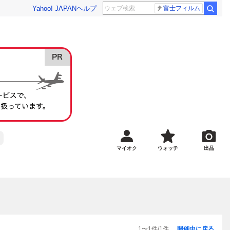
Yahoo! JAPAN
ヘルプ
富士フィルム
マイオク
ウォッチ
出品
1
〜
1
件/
1
件
開催中に戻る