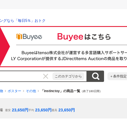
ングなら「毎日5％」おトク
このカテゴリから
＋条件指定
物
ポスター
その他
「instinctoy」の商品一覧
（終了180日間）
23,650
円
23,650
円
23,650
円
場
最安
平均
最高