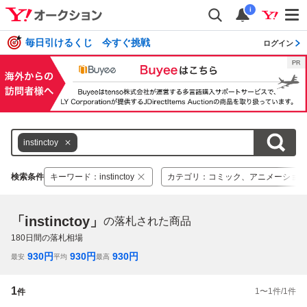
i
毎日引けるくじ 今すぐ挑戦
ログイン
instinctoy
検索条件
キーワード
：
instinctoy
カテゴリ
：
コミック、アニメーション
「instinctoy」
の落札された商品
180
日間の落札相場
930
円
930
円
930
円
最安
平均
最高
1
1
〜
1
件/
1
件
件