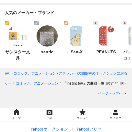
人気のメーカー・ブランド
1
2
3
4
5
サンスター文
sanrio
San-X
PEANUTS
バン
具
コエ
イ
stinctoy」(コミック、アニメーション - ステッカー)
の開催中のオークションに戻る
テッカー
コミック、アニメーション
「instinctoy」の商品一覧
（終了180日間）
ページトップへ
トップ
出品
ウォッチ
マイオク
Yahoo!オークション
Yahoo!フリマ