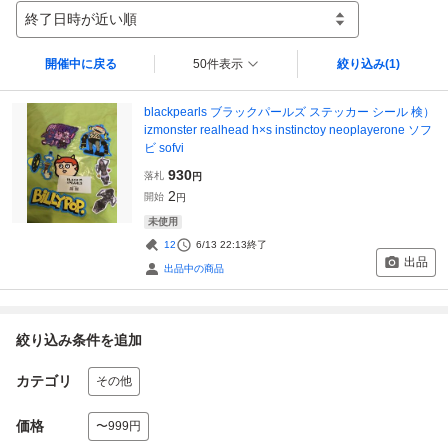
終了日時が近い順
開催中に戻る
50件表示
絞り込み
(1)
blackpearls ブラックパールズ ステッカー シール 検）
izmonster realhead h×s instinctoy neoplayerone ソフ
ビ sofvi
930
落札
円
2
開始
円
未使用
12
6/13 22:13
終了
出品
出品中の商品
絞り込み条件を追加
カテゴリ
その他
価格
〜999円