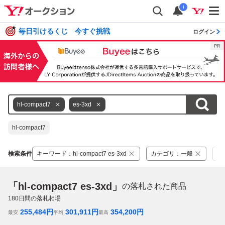
i
毎日引けるくじ 今すぐ挑戦
ログイン
hl-compact7
es-3xd
hl-compact7
検索条件
キーワード
：
hl-compact7 es-3xd
カテゴリ
：
一般
落
「hl-compact7 es-3xd」
の落札された商品
180
日間の落札相場
255,484
円
301,911
円
354,200
円
最安
平均
最高