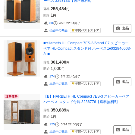
ーベス 3293133【送料無料!!】
255,484
落札
円
1
開始
円
88
4/23 22:34
終了
出品
年間ベストストア
出品中の商品
■□Harbeth HL Compact 7ES-3/Stand C7 スピーカー
ペア HL-Compact スタンド付 ハーベス□■032846003-
3□■
301,400
落札
円
1,000
開始
円
174
3/4 22:46
終了
出品
年間ベストストア
出品中の商品
【B】HARBETH HL Compact 7ES-3 スピーカーペア
送料無料
ハーベス スタンド付属 3236776【送料無料!!】
350,889
落札
円
1
開始
円
125
5/14 22:50
終了
出品
年間ベストストア
出品中の商品