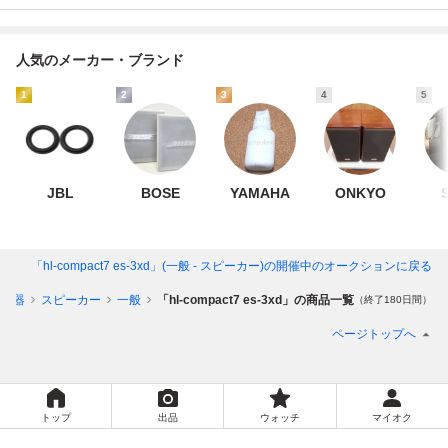
人気のメーカー・ブランド
1
2
3
4
5
JBL
BOSE
YAMAHA
ONKYO
「hl-compact7 es-3xd」(一般 - スピーカー)
の開催中のオークションに戻る
オ機器
スピーカー
一般
「hl-compact7 es-3xd」の商品一覧
（終了180日間）
ページトップへ
トップ
出品
ウォッチ
マイオク