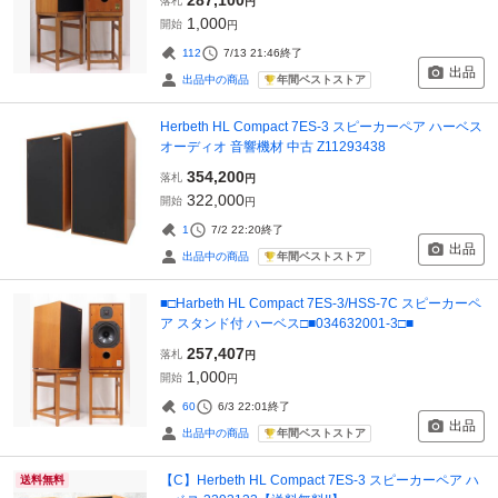
落札
円
1,000
開始
円
112
7/13 21:46
終了
出品
年間ベストストア
出品中の商品
Herbeth HL Compact 7ES-3 スピーカーペア ハーベス
オーディオ 音響機材 中古 Z11293438
354,200
落札
円
322,000
開始
円
1
7/2 22:20
終了
出品
年間ベストストア
出品中の商品
■□Harbeth HL Compact 7ES-3/HSS-7C スピーカーペ
ア スタンド付 ハーベス□■034632001-3□■
257,407
落札
円
1,000
開始
円
60
6/3 22:01
終了
出品
年間ベストストア
出品中の商品
【C】Herbeth HL Compact 7ES-3 スピーカーペア ハ
送料無料