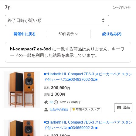
7
1
〜
7
件/
7
件
件
終了日時が近い順
開催中に戻る
50件表示
絞り込み
(2)
hl-compact7 es-3xd
に一致する商品はありません。キーワ
ードの一部を利用した結果を表示しています。
■□Harbeth HL Compact 7ES-3 スピーカーペア スタン
ド付 ハーベス□■034827002-3□■
306,900
落札
円
1,000
開始
円
80
7/22 22:06
終了
出品
年間ベストストア
出品中の商品
■□Harbeth HL Compact 7ES-3 スピーカーペア スタン
ド付 ハーベス□■034669002-3□■
287,100