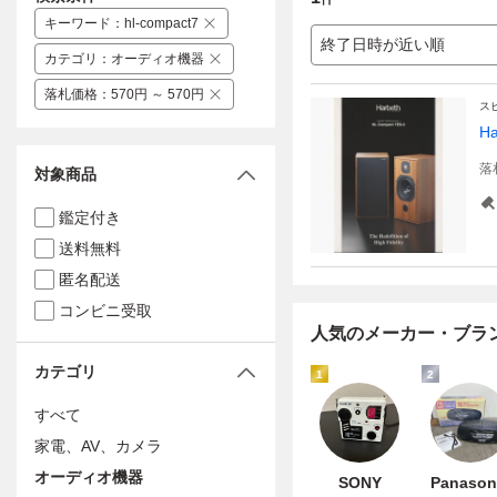
キーワード
：
hl-compact7
終了日時が近い順
カテゴリ
：
オーディオ機器
落札価格
：
570円 ～ 570円
ス
H
落
対象商品
鑑定付き
送料無料
匿名配送
コンビニ受取
人気のメーカー・ブラ
カテゴリ
1
2
すべて
家電、AV、カメラ
オーディオ機器
SONY
Panason