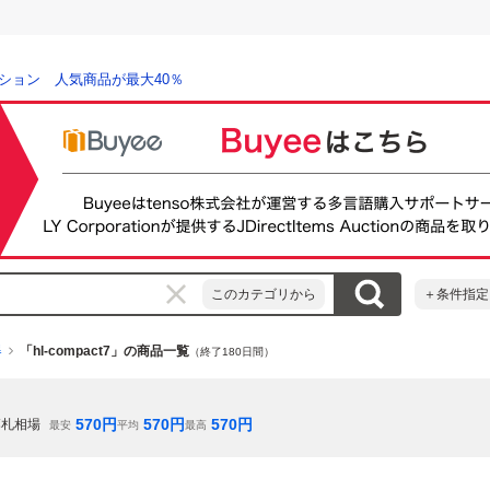
ション 人気商品が最大40％
このカテゴリから
＋条件指定
器
「hl-compact7」の商品一覧
（終了180日間）
570
円
570
円
570
円
落札相場
最安
平均
最高