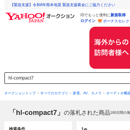
【緊急支援】令和8年熊本地震 緊急支援募金にご協力ください
IDでもっと便利に
新規取得
ログイン
ボーナスセレク
オークショントップ
すべてのカテゴリ
家電、AV、カメラ
オーディオ機
「hl-compact7」
の落札された商品
180
日間の
検索条件
1
件