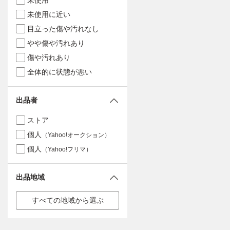
未使用
未使用に近い
目立った傷や汚れなし
やや傷や汚れあり
傷や汚れあり
全体的に状態が悪い
出品者
ストア
個人
（Yahoo!オークション）
個人
（Yahoo!フリマ）
出品地域
すべての地域から選ぶ