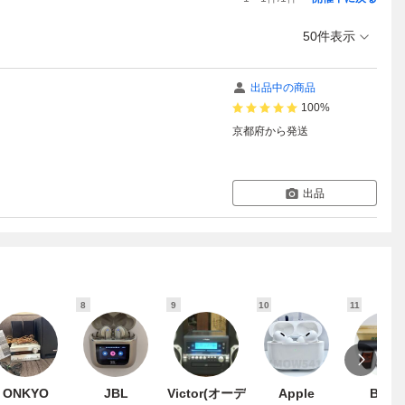
50件表示
出品中の商品
100%
京都府
から発送
出品
8
9
10
11
ONKYO
JBL
Victor(オーデ
Apple
BOSE