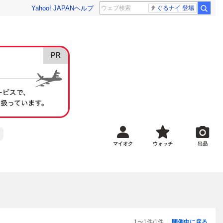
Yahoo! JAPAN
ヘルプ
ぐるナイ 登場
マイオク
ウォッチ
出品
1
〜
1
件/
1
件
開催中に戻る