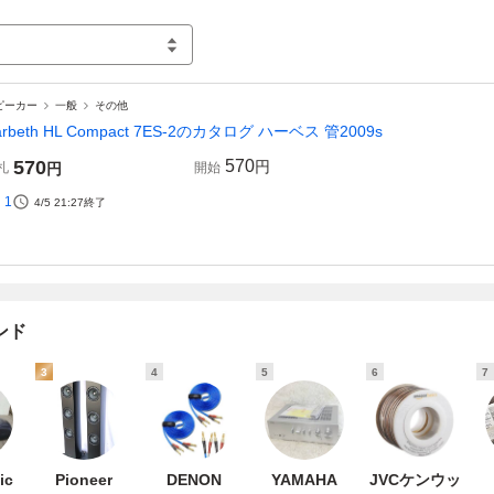
ピーカー
一般
その他
arbeth HL Compact 7ES-2のカタログ ハーベス 管2009s
570
570
円
札
円
開始
1
4/5 21:27
終了
ンド
3
4
5
6
7
ic
Pioneer
DENON
YAMAHA
JVCケンウッ