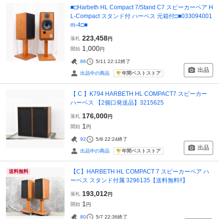
■□Harbeth HL Compact 7/Stand C7 スピーカーペア H
L-Compact スタンド付 ハーベス 元箱付□■033094001
m-4□■
223,458
落札
円
1,000
開始
円
86
5/11 22:12
終了
出品
年間ベストストア
出品中の商品
【 C 】K794 HARBETH HL COMPACT7 スピーカー
ハーベス 【2個口発送品】3215625
176,000
落札
円
1
開始
円
92
5/8 22:24
終了
出品
年間ベストストア
出品中の商品
【C】HARBETH HL COMPACT 7 スピーカーペア ハ
送料無料
ーベス スタンド付属 3296135【送料無料!!】
193,012
落札
円
1
開始
円
80
5/7 22:36
終了