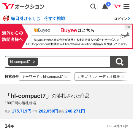
i
毎日引けるくじ 今すぐ挑戦
ログイン
hl-compact7
検索条件
キーワード
：
hl-compact7
カテゴリ
：
オーディオ機器
「hl-compact7」
の落札された商品
180
日間の落札相場
175,719
円
202,050
円
248,271
円
最安
平均
最高
14
1
〜
14
件/
14
件
件