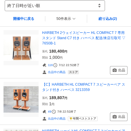
終了日時が近い順
開催中に戻る
50件表示
絞り込み
(2)
HARBETH 2ウェイスピーカー HL COMPACT 7 専用
スタンド Stand C7 付き ハーベス 配送/来店引取可 ▽
7650B-1
180,400
落札
円
1,000
開始
円
116
7/12 22:52
終了
出品
ストア
出品中の商品
【C】HARBETH HL COMPACT 7 スピーカーペア ス
タンド付き ハーベス 3213359
189,807
落札
円
1
開始
円
49
7/8 22:52
終了
出品
年間ベストストア
出品中の商品
HARBETH ハーベスHL COMPACT 7 スピーカーペア