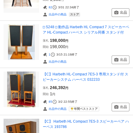
82
3/31 22:34
終了
出品
ストア
出品中の商品
□ S248 □ 動作品 Harbeth HL Compact 7 スピーカーペ
ア HL-Compact ハーベス シリアル同番 スタンド付
198,000
落札
円
198,000
開始
円
1
3/15 21:19
終了
出品
出品中の商品
【C】Harbeth HL-Compact 7ES-3 専用スタンド付 ス
ピーカーシステム ハーベス 032233
246,392
落札
円
1
開始
円
85
3/2 22:55
終了
出品
年間ベストストア
出品中の商品
【C】 Harbeth HL Compact 7ES-3 スピーカーペア ハ
ーベス 193786