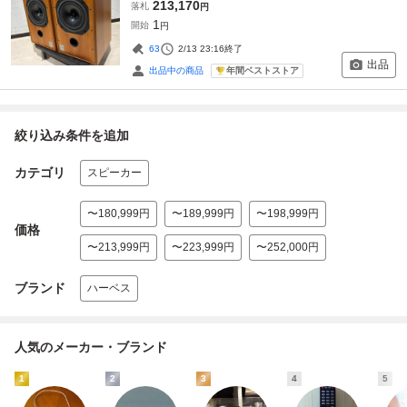
213,170
落札
円
1
開始
円
63
2/13 23:16
終了
出品
年間ベストストア
出品中の商品
絞り込み条件を追加
カテゴリ
スピーカー
〜180,999円
〜189,999円
〜198,999円
価格
〜213,999円
〜223,999円
〜252,000円
ブランド
ハーベス
人気のメーカー・ブランド
1
2
3
4
5