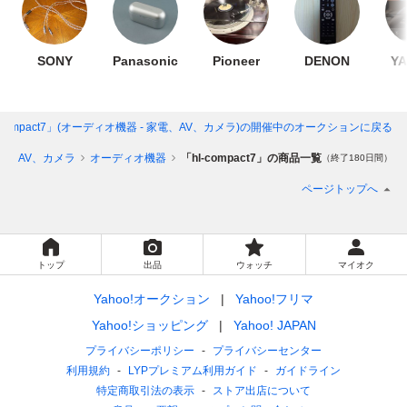
SONY
Panasonic
Pioneer
DENON
Y
-compact7」(オーディオ機器 - 家電、AV、カメラ)
の開催中のオークションに戻る
電、AV、カメラ
オーディオ機器
「hl-compact7」の商品一覧
（終了180日間）
ページトップへ
トップ
出品
ウォッチ
マイオク
Yahoo!オークション
Yahoo!フリマ
Yahoo!ショッピング
Yahoo! JAPAN
プライバシーポリシー
プライバシーセンター
利用規約
LYPプレミアム利用ガイド
ガイドライン
特定商取引法の表示
ストア出店について