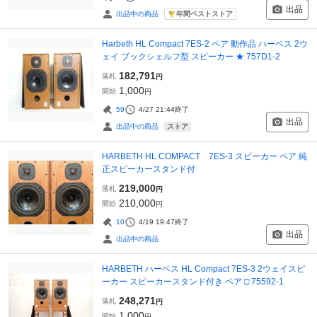
出品
年間ベストストア
出品中の商品
Harbeth HL Compact 7ES-2 ペア 動作品 ハーベス 2ウ
ェイ ブックシェルフ型 スピーカー ★ 757D1-2
182,791
落札
円
1,000
開始
円
59
4/27 21:44
終了
出品
ストア
出品中の商品
HARBETH HL COMPACT 7ES-3 スピーカー ペア 純
正スピーカースタンド付
219,000
落札
円
210,000
開始
円
10
4/19 19:47
終了
出品
出品中の商品
HARBETH ハーベス HL Compact 7ES-3 2ウェイスピ
ーカー スピーカースタンド付き ペア □ 75592-1
248,271
落札
円
1,000
開始
円