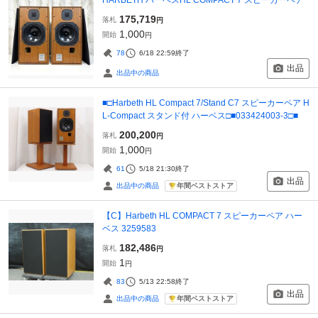
175,719
落札
円
1,000
開始
円
78
6/18 22:59
終了
出品
出品中の商品
■□Harbeth HL Compact 7/Stand C7 スピーカーペア H
L-Compact スタンド付 ハーベス□■033424003-3□■
200,200
落札
円
1,000
開始
円
61
5/18 21:30
終了
出品
年間ベストストア
出品中の商品
【C】Harbeth HL COMPACT 7 スピーカーペア ハー
ベス 3259583
182,486
落札
円
1
開始
円
83
5/13 22:58
終了
出品
年間ベストストア
出品中の商品