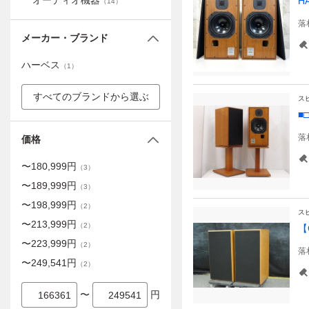
オーディオ機器
H
（
14
）
落
メーカー・ブランド
ハーベス
（
1
）
すべてのブランドから選ぶ
ス
■
落
価格
〜
180,999
円
（
3
）
〜
189,999
円
（
3
）
〜
198,999
円
（
2
）
ス
〜
213,999
円
（
2
）
【
〜
223,999
円
（
2
）
落
〜
249,541
円
（
2
）
〜
円