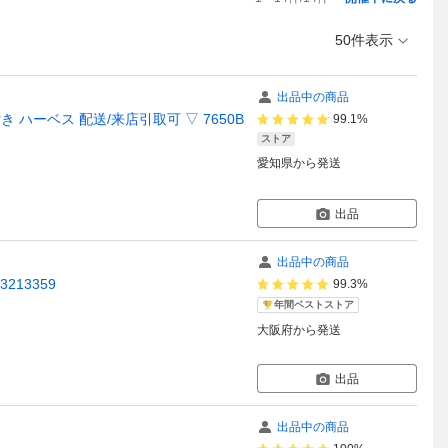
50件表示
出品中の商品
 付き ハーベス 配送/来店引取可 ▽ 7650B
99.1%
ストア
愛知県
から発送
出品
出品中の商品
213359
99.3%
年間ベストストア
大阪府
から発送
出品
出品中の商品