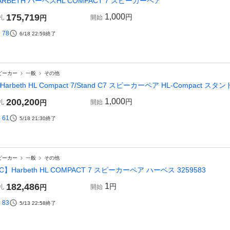
ARBETH ハーベスHL COMPACT 7 スピーカーペア
175,719
1,000
円
札
円
開始
78
6/18 22:59
終了
ピーカー
一般
その他
□Harbeth HL Compact 7/Stand C7 スピーカーペア HL-Compact スタ
200,200
1,000
円
札
円
開始
61
5/18 21:30
終了
ピーカー
一般
その他
C】Harbeth HL COMPACT 7 スピーカーペア ハーベス 3259583
182,486
1
円
札
円
開始
83
5/13 22:58
終了