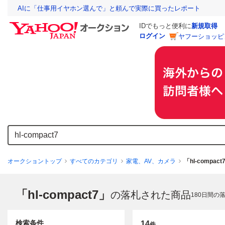
AIに「仕事用イヤホン選んで」と頼んで実際に買ったレポート
IDでもっと便利に
新規取得
ログイン
ヤフーショッピ
オークショントップ
すべてのカテゴリ
家電、AV、カメラ
「hl-compa
「hl-compact7」
の落札された商品
180
日間の
検索条件
14
件