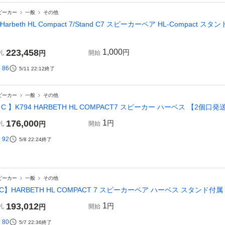
ピーカー
一般
その他
□Harbeth HL Compact 7/Stand C7 スピーカーペア HL-Compact ス
223,458
1,000
円
札
円
開始
86
5/11 22:12
終了
ピーカー
一般
その他
 C 】K794 HARBETH HL COMPACT7 スピーカー ハーベス 【2個口発送
176,000
1
円
札
円
開始
92
5/8 22:24
終了
ピーカー
一般
その他
C】HARBETH HL COMPACT 7 スピーカーペア ハーベス スタンド付属 
193,012
1
円
札
円
開始
80
5/7 22:36
終了