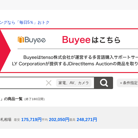
ングなら「毎日5％」おトク
家電、AV、カメラ
＋条件指定
ct7」の商品一覧
（終了180日間）
175,719
円
202,050
円
248,271
円
落札相場
最安
平均
最高