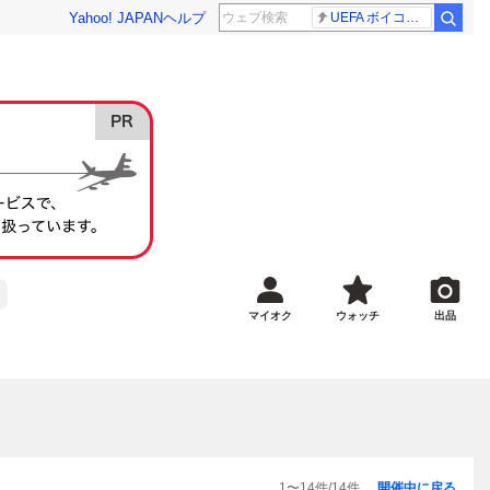
Yahoo! JAPAN
ヘルプ
UEFA ボイコット継続
マイオク
ウォッチ
出品
1
〜
14
件/
14
件
開催中に戻る