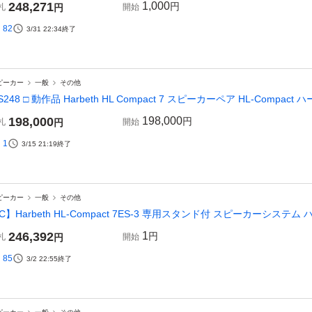
248,271
1,000
円
札
円
開始
82
3/31 22:34
終了
ピーカー
一般
その他
 S248 □ 動作品 Harbeth HL Compact 7 スピーカーペア HL-Comp
198,000
198,000
円
札
円
開始
1
3/15 21:19
終了
ピーカー
一般
その他
C】Harbeth HL-Compact 7ES-3 専用スタンド付 スピーカーシステム ハ
246,392
1
円
札
円
開始
85
3/2 22:55
終了