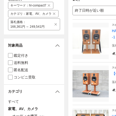
キーワード
：
hl-compact7
終了日時が近い順
カテゴリ
：
家電、AV、カメラ
落札価格
：
ス
166,361円 ～ 249,541円
H
-1
対象商品
落
鑑定付き
送料無料
ス
匿名配送
【
コンビニ受取
落
カテゴリ
すべて
家電、AV、カメラ
ス