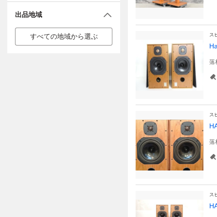
出品地域
ス
すべての地域から選ぶ
H
落
ス
H
落
ス
H