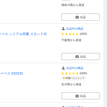
神奈川県
から発送
出品
出品中の商品
act ハーベス シリアル同番 スタンド付
100%
千葉県
から発送
出品
出品中の商品
ーベス 032233
100%
年間ベストストア
石川県
から発送
出品