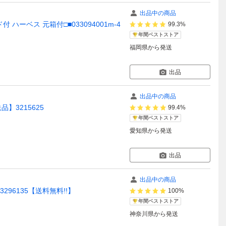
出品中の商品
タンド付 ハーベス 元箱付□■033094001m-4
99.3%
年間ベストストア
福岡県
から発送
出品
出品中の商品
品】3215625
99.4%
年間ベストストア
愛知県
から発送
出品
出品中の商品
3296135【送料無料!!】
100%
年間ベストストア
神奈川県
から発送