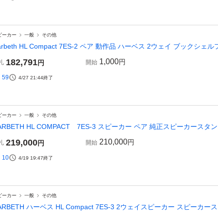
ピーカー
一般
その他
arbeth HL Compact 7ES-2 ペア 動作品 ハーベス 2ウェイ ブックシェル
182,791
1,000
円
札
円
開始
59
4/27 21:44
終了
ピーカー
一般
その他
ARBETH HL COMPACT 7ES-3 スピーカー ペア 純正スピーカースタ
219,000
210,000
円
札
円
開始
10
4/19 19:47
終了
ピーカー
一般
その他
ARBETH ハーベス HL Compact 7ES-3 2ウェイスピーカー スピーカース