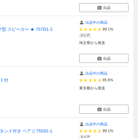
出品
出品中の商品
フ型 スピーカー ★ 757D1-2
99.1%
ストア
埼玉県
から発送
出品
出品中の商品
ンド付
95.6%
東京都
から発送
出品
出品中の商品
タンド付き ペア □ 75592-1
99.1%
ストア