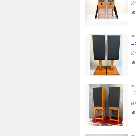
落
ス
□
落
ス
【
落