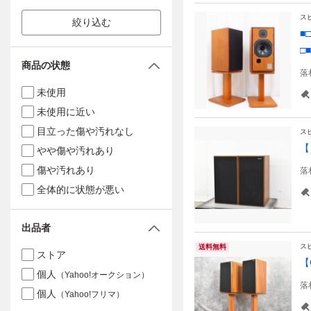
ス
絞り込む
■
□■
商品の状態
落
未使用
未使用に近い
目立った傷や汚れなし
ス
【
やや傷や汚れあり
傷や汚れあり
落
全体的に状態が悪い
出品者
ス
送料無料
ストア
【
個人
（Yahoo!オークション）
落
個人
（Yahoo!フリマ）