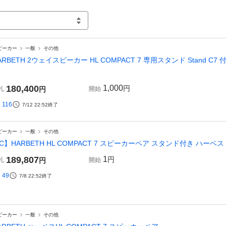
ピーカー
一般
その他
ARBETH 2ウェイスピーカー HL COMPACT 7 専用スタンド Stand C7
180,400
1,000
円
札
円
開始
116
7/12 22:52
終了
ピーカー
一般
その他
C】HARBETH HL COMPACT 7 スピーカーペア スタンド付き ハーベス 3
189,807
1
円
札
円
開始
49
7/8 22:52
終了
ピーカー
一般
その他