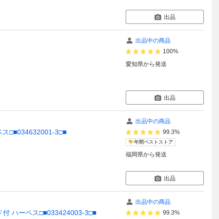
出品
出品中の商品
100%
愛知県
から発送
出品
出品中の商品
ス□■034632001-3□■
99.3%
年間ベストストア
福岡県
から発送
出品
出品中の商品
ンド付 ハーベス□■033424003-3□■
99.3%