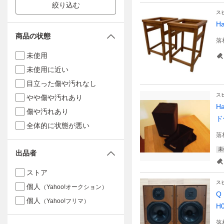
絞り込む
ス
H
商品の状態
落
未使用
未使用に近い
目立った傷や汚れなし
ス
やや傷や汚れあり
H
傷や汚れあり
ド
全体的に状態が悪い
落
未
出品者
ストア
ス
個人
（Yahoo!オークション）
Q
個人
（Yahoo!フリマ）
H
落