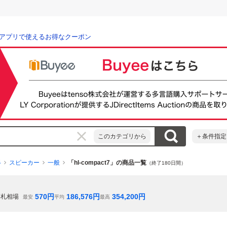
アプリで使えるお得なクーポン
このカテゴリから
＋条件指定
器
スピーカー
一般
「hl-compact7」の商品一覧
（終了180日間）
570
円
186,576
円
354,200
円
落札相場
最安
平均
最高