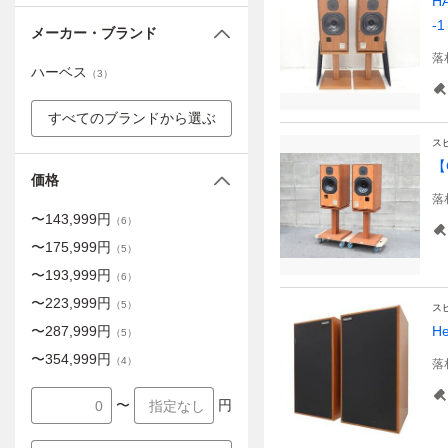
H
-1
メーカー・ブランド
落
ハーベス
（
3
）
すべてのブランドから選ぶ
ス
【
価格
落
〜
143,999
円
（
6
）
〜
175,999
円
（
5
）
〜
193,999
円
（
6
）
〜
223,999
円
（
5
）
ス
〜
287,999
円
H
（
5
）
〜
354,999
円
（
4
）
落
〜
円