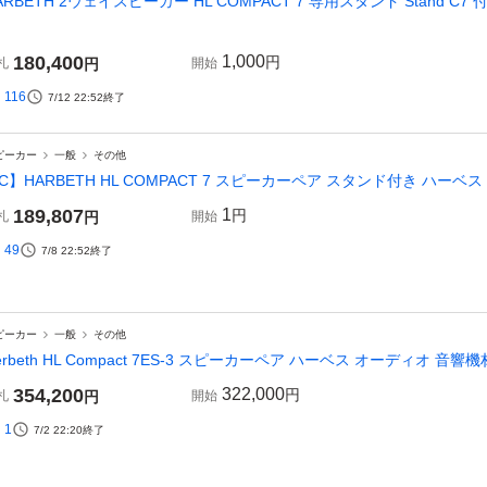
ARBETH 2ウェイスピーカー HL COMPACT 7 専用スタンド Stand C7
180,400
1,000
円
札
円
開始
116
7/12 22:52
終了
ピーカー
一般
その他
C】HARBETH HL COMPACT 7 スピーカーペア スタンド付き ハーベス 3
189,807
1
円
札
円
開始
49
7/8 22:52
終了
ピーカー
一般
その他
erbeth HL Compact 7ES-3 スピーカーペア ハーベス オーディオ 音響機材
354,200
322,000
円
札
円
開始
1
7/2 22:20
終了