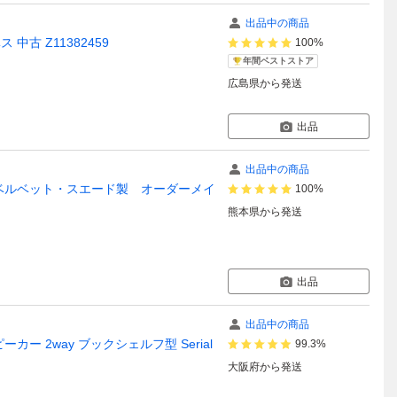
出品中の商品
ス 中古 Z11382459
100%
年間ベストストア
広島県
から発送
出品
出品中の商品
1組 ベルベット・スエード製 オーダーメイ
100%
熊本県
から発送
出品
出品中の商品
 スピーカー 2way ブックシェルフ型 Serial
99.3%
大阪府
から発送