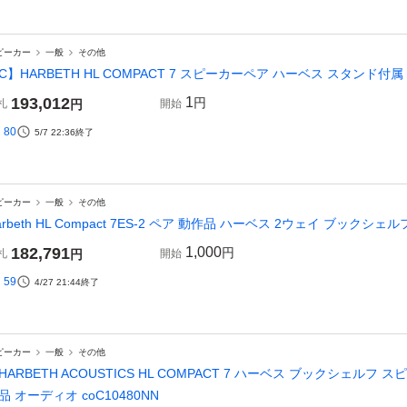
ピーカー
一般
その他
C】HARBETH HL COMPACT 7 スピーカーペア ハーベス スタンド付属 
193,012
1
円
札
円
開始
80
5/7 22:36
終了
ピーカー
一般
その他
arbeth HL Compact 7ES-2 ペア 動作品 ハーベス 2ウェイ ブックシェル
182,791
1,000
円
札
円
開始
59
4/27 21:44
終了
ピーカー
一般
その他
HARBETH ACOUSTICS HL COMPACT 7 ハーベス ブックシェルフ
品 オーディオ coC10480NN