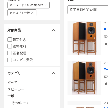
キーワード
：
hl-compact7
終了日時が近い順
カテゴリ
：
一般
ス
■
対象商品
落
鑑定付き
送料無料
匿名配送
コンビニ受取
ス
■
カテゴリ
落
すべて
スピーカー
一般
その他
ス
（
31
）