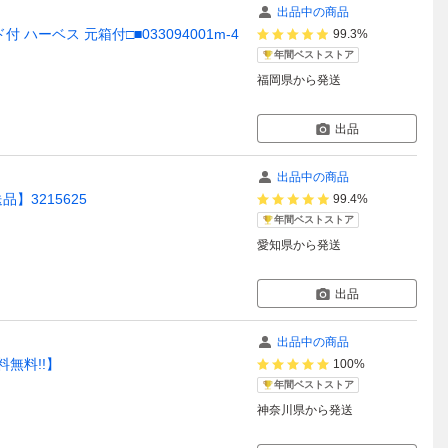
出品中の商品
タンド付 ハーベス 元箱付□■033094001m-4
99.3%
年間ベストストア
福岡県
から発送
出品
出品中の商品
品】3215625
99.4%
年間ベストストア
愛知県
から発送
出品
出品中の商品
料無料!!】
100%
年間ベストストア
神奈川県
から発送