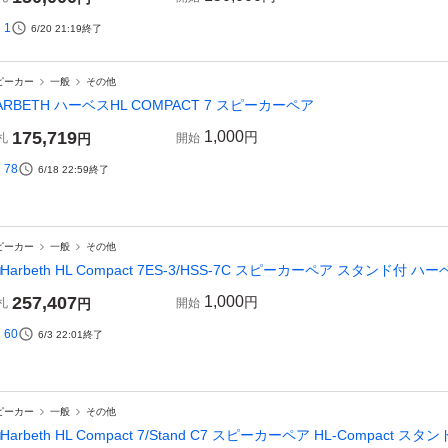
1
6/20 21:19
終了
ピーカー
一般
その他
ARBETH ハーベスHL COMPACT 7 スピーカーペア
175,719
1,000
円
札
円
開始
78
6/18 22:59
終了
ピーカー
一般
その他
□Harbeth HL Compact 7ES-3/HSS-7C スピーカーペア スタンド付 ハーベ
257,407
1,000
円
札
円
開始
60
6/3 22:01
終了
ピーカー
一般
その他
□Harbeth HL Compact 7/Stand C7 スピーカーペア HL-Compact スタ