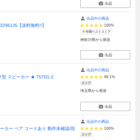
出品
出品中の商品
3296135【送料無料!!】
100%
年間ベストストア
神奈川県
から発送
出品
出品中の商品
フ型 スピーカー ★ 757D1-2
99.1%
ストア
埼玉県
から発送
出品
出品中の商品
 スピーカー ペア コードあり 動作未確認/現
100%
ストア