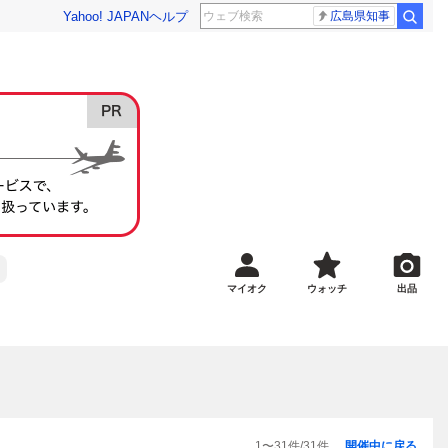
Yahoo! JAPAN
ヘルプ
広島県知事
マイオク
ウォッチ
出品
1
〜
31
件/
31
件
開催中に戻る