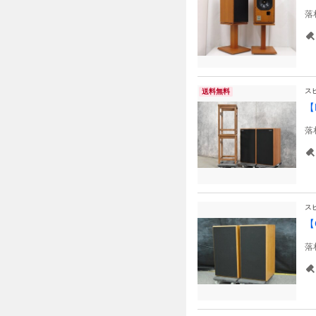
落
ス
送料無料
【
落
ス
【
落