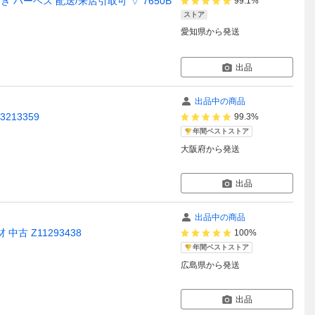
 付き ハーベス 配送/来店引取可 ▽ 7650B
99.1%
ストア
愛知県
から発送
出品
出品中の商品
213359
99.3%
年間ベストストア
大阪府
から発送
出品
出品中の商品
 中古 Z11293438
100%
年間ベストストア
広島県
から発送
出品