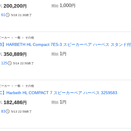
200,200
1,000
円
札
円
開始
61
5/18 21:30
終了
ピーカー
一般
その他
B】HARBETH HL Compact 7ES-3 スピーカーペア ハーベス スタンド付
350,889
1
円
札
円
開始
125
5/14 22:50
終了
ピーカー
一般
その他
C】Harbeth HL COMPACT 7 スピーカーペア ハーベス 3259583
182,486
1
円
札
円
開始
83
5/13 22:58
終了