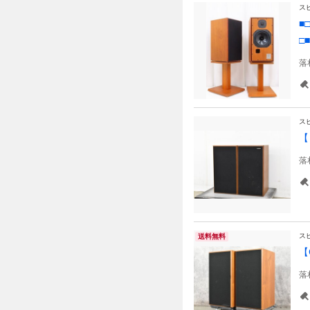
ス
■
□■
落
ス
【
落
ス
送料無料
【
落