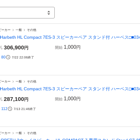
ピーカー
一般
その他
□Harbeth HL Compact 7ES-3 スピーカーペア スタンド付 ハーベス□■0348
306,900
1,000
円
札
円
開始
80
7/22 22:06
終了
ピーカー
一般
その他
□Harbeth HL Compact 7ES-3 スピーカーペア スタンド付 ハーベス□■0346
287,100
1,000
円
札
円
開始
112
7/13 21:46
終了
ピーカー
一般
その他