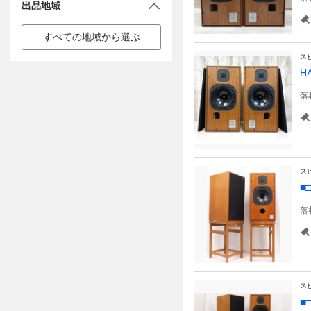
出品地域
すべての地域から選ぶ
ス
H
落
ス
■
落
ス
■