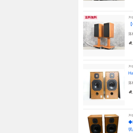
ス
送料無料
【
落
ス
H
落
ス
◆
状