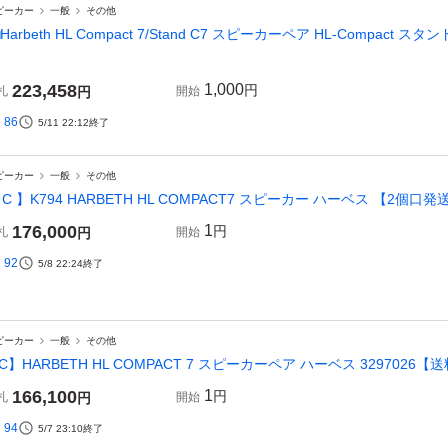
ピーカー
一般
その他
□Harbeth HL Compact 7/Stand C7 スピーカーペア HL-Compact ス
223,458
1,000
円
札
円
開始
86
5/11 22:12
終了
ピーカー
一般
その他
 C 】K794 HARBETH HL COMPACT7 スピーカー ハーベス 【2個口発送
176,000
1
円
札
円
開始
92
5/8 22:24
終了
ピーカー
一般
その他
C】HARBETH HL COMPACT 7 スピーカーペア ハーベス 3297026【送
166,100
1
円
札
円
開始
94
5/7 23:10
終了