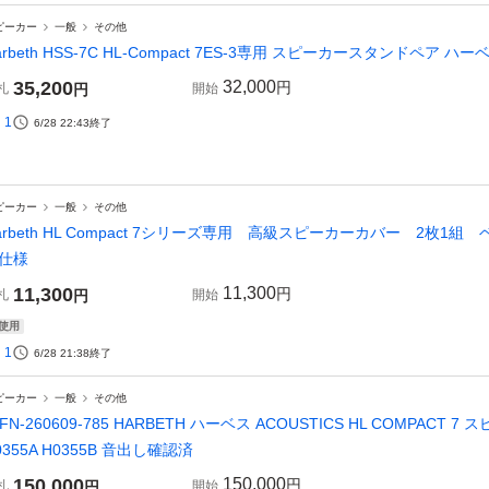
ピーカー
一般
その他
arbeth HSS-7C HL-Compact 7ES-3専用 スピーカースタンドペア ハーベ
35,200
32,000
円
札
円
開始
1
6/28 22:43
終了
ピーカー
一般
その他
arbeth HL Compact 7シリーズ専用 高級スピーカーカバー 2枚
仕様
11,300
11,300
円
札
円
開始
使用
1
6/28 21:38
終了
ピーカー
一般
その他
 FN-260609-785 HARBETH ハーベス ACOUSTICS HL COMPACT 7
0355A H0355B 音出し確認済
150,000
150,000
円
札
円
開始