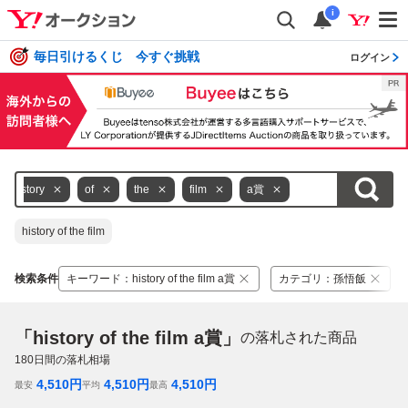
i
毎日引けるくじ 今すぐ挑戦
ログイン
history
of
the
film
a賞
history of the film
検索条件
キーワード
：
history of the film a賞
カテゴリ
：
孫悟飯
「history of the film a賞」
の落札された商品
180
日間の落札相場
4,510
円
4,510
円
4,510
円
最安
平均
最高