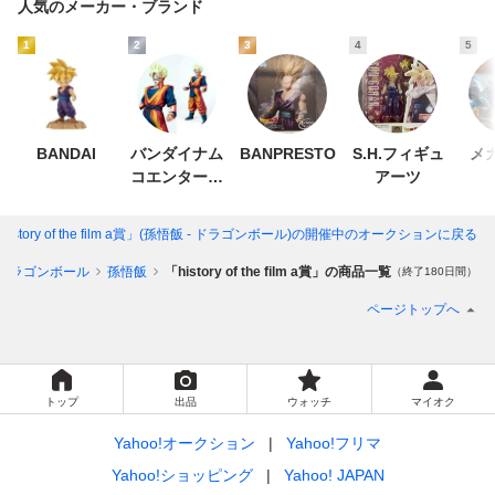
人気のメーカー・ブランド
1
2
3
4
5
BANDAI
バンダイナム
BANPRESTO
S.H.フィギュ
メ
コエンターテ
アーツ
インメント
history of the film a賞」(孫悟飯 - ドラゴンボール)
の開催中のオークションに戻る
ドラゴンボール
孫悟飯
「history of the film a賞」の商品一覧
（終了180日間）
ページトップへ
トップ
出品
ウォッチ
マイオク
Yahoo!オークション
Yahoo!フリマ
Yahoo!ショッピング
Yahoo! JAPAN