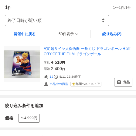
1
1
〜
1
件/
1
件
件
終了日時が近い順
開催中に戻る
50件表示
絞り込み
(2)
A賞 超サイヤ人孫悟飯 一番くじ ドラゴンボール HIST
ORY OF THE FILM ドラゴンボール
4,510
落札
円
2,400
開始
円
12
5/11 22:44
終了
出品
年間ベストストア
出品中の商品
絞り込み条件を追加
価格
〜4,999円